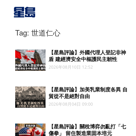
Tag: 世道仁心
【星島評論】外國代理人登記非神
盾 建經濟安全中樞護民主韌性
2026年08月10日 12:52
【星島評論】加美乳業制度各異 自
貿從不是絕對自由
2026年08月04日 09:00
【星島評論】關稅博弈勿亂打「七
傷拳」 留住製造業固本培元