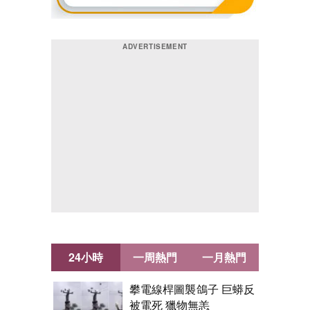
24小時
一周熱門
一月熱門
攀電線桿圖襲鴿子 巨蟒反
被電死 獵物無恙