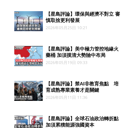
【星島評論】環保與經濟不對立 審
慎取捨更利發展
2026年05月25日 10:21
【星島評論】美中極力管控地緣火
藥桶 加須摸清大勢險中布局
2026年05月19日 09:33
【星島評論】禁AI非教育焦點 培
育成熟專業素養才是關鍵
2026年05月11日 11:36
【星島評論】全球石油政治轉折點
加須累積能源強國資本