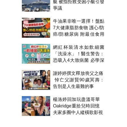
艇 被指拒救受困小艇引發
爭議
牛油果非唯一選擇！盤點
7大健康脂肪食物 護心/防
癌/防糖尿病 附最佳食用
份量
網紅杯裝清水如飲細菌
「洗澡水」！醫生警告：
恐吸入4大致病菌 必學深
層清洗消毒5部曲
謝婷婷撰文釋放喪父之痛
悼亡父謝賢90歲冥壽：
告別是人生最難的事
楊洛婷回加玩盡溫哥華
Oakridge重拾兒時回憶
夫家多圈中人縱橫歌影視