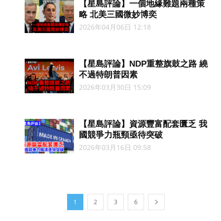
【星島評論】一個地緣難題兩種策
略 北美三國微妙博奕
2026年04月06日 12:18
【星島評論】NDP重整旗鼓之路 繞
不過特朗普因素
2026年03月30日 15:09
【星島評論】資源豐富配套匱乏 我
國競爭力瓶頸亟待突破
2026年03月16日 09:58
1
2
3
6