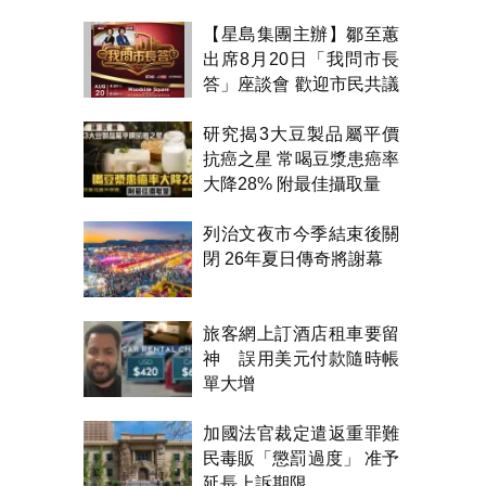
【星島集團主辦】鄒至蕙
出席8月20日「我問市長
答」座談會 歡迎市民共議
市政
研究揭3大豆製品屬平價
抗癌之星 常喝豆漿患癌率
大降28% 附最佳攝取量
列治文夜市今季結束後關
閉 26年夏日傳奇將謝幕
旅客網上訂酒店租車要留
神 誤用美元付款隨時帳
單大增
加國法官裁定遣返重罪難
民毒販「懲罰過度」 准予
延長上訴期限