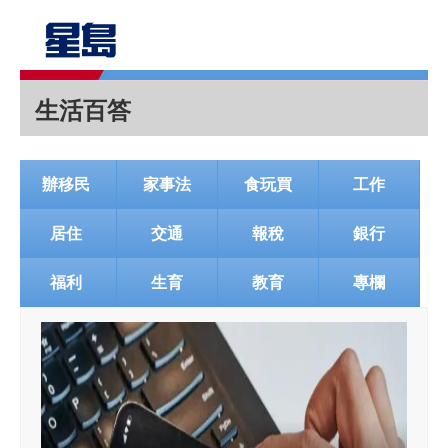
生活百答
辦移民
家事法
食玩買
工作
居住
交通
報稅
銀行
福利
生育
教育
專欄