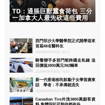
TD：通脹巨獸蠶食荷包 三分
一加拿大人最先砍這些費用
西門菲沙大學醫學院正式開學迎來
首屆48名醫科生
2026年08月05日 18:17
騎警聯手多部門斬跨國走私鏈 追
回價值2800萬元392輛車
2026年08月05日 14:02
新一代香港移民鼓勵子女學習廣東
話 學者：不承傳就流失
2026年08月05日 06:02
Canadian Tire外洩3800萬顧客資
料 集體訴訟可能你都有份