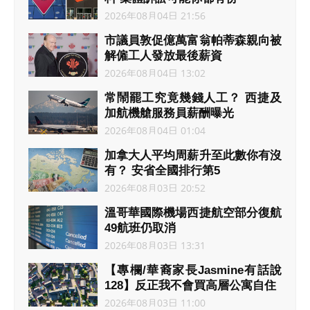
2026年08月04日 21:56
市議員敦促億萬富翁帕蒂森親向被
解僱工人發放最後薪資
2026年08月04日 13:02
常鬧罷工究竟幾錢人工？ 西捷及
加航機艙服務員薪酬曝光
2026年08月04日 01:04
加拿大人平均周薪升至此數你有沒
有？ 安省全國排行第5
2026年08月03日 20:52
溫哥華國際機場西捷航空部分復航
49航班仍取消
2026年08月03日 13:31
【專欄/華裔家長Jasmine有話說
128】反正我不會買高層公寓自住
2026年08月03日 11:00