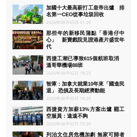
加國十大最高薪打工皇帝出爐 排
名第一CEO從事垃圾回收
2026年08月03日 01:20
那些年的新移民蒲點「香港仔中
心」 新寶戲院見證港產片盛世年
代
2026年08月02日 23:58
西捷工潮已導致615個航班取消
溫哥華機場88班
2026年08月02日 18:29
智庫：加拿大就業10年來「國進民
退」 恐損及長期經濟動能
2026年08月02日 18:20
西捷資方加薪13%方案出爐 罷工
空服員：遠遠不夠
2026年08月02日 15:20
列治文住房危機加劇 無家可歸者