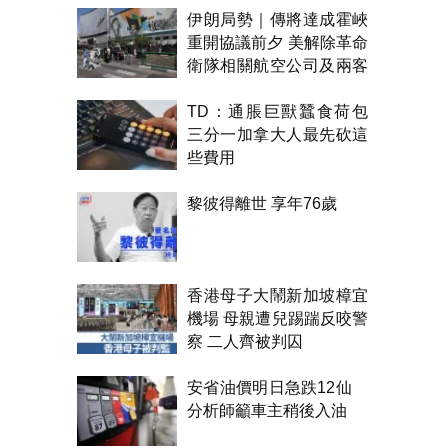
伊朗局勢｜傳將達成霍峽
重開協議前夕 美解除革命
衛隊相關航空公司及兩客
機制裁
TD：通脹巨獸蠶食荷包
三分一加拿大人最先砍這
些費用
黎彼得離世 享年76歲
香港母子大鬧新加坡樟宜
機場 母親遭兒踢踹反咬警
察 二人齊被判囚
安省油價明日急跌12仙
分析師籲車主稍後入油