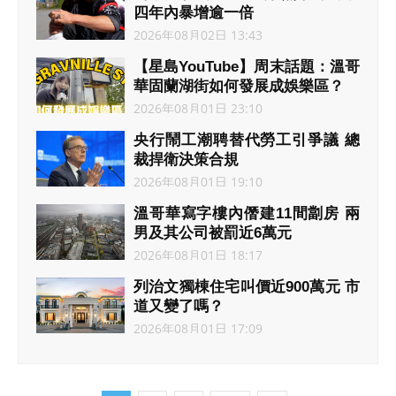
四年內暴增逾一倍
2026年08月02日 13:43
【星島YouTube】周末話題：溫哥
華固蘭湖街如何發展成娛樂區？
2026年08月01日 23:10
央行鬧工潮聘替代勞工引爭議 總
裁捍衛決策合規
2026年08月01日 19:10
溫哥華寫字樓內僭建11間劏房 兩
男及其公司被罰近6萬元
2026年08月01日 18:17
列治文獨棟住宅叫價近900萬元 市
道又變了嗎？
2026年08月01日 17:09