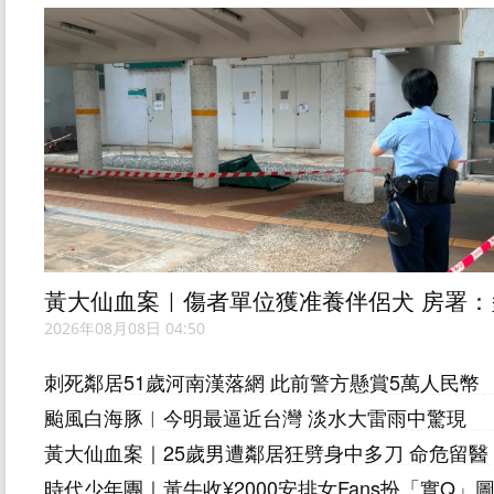
黃大仙血案｜傷者單位獲准養伴侶犬 房署：
次突擊巡查無噪音 6月批死者邨內調遷
2026年08月08日 04:50
刺死鄰居51歲河南漢落網 此前警方懸賞5萬人民幣
通緝
颱風白海豚︱今明最逼近台灣 淡水大雷雨中驚現
「水龍捲」 榕樹吹飛變壓器爆炸｜有片
黃大仙血案｜25歲男遭鄰居狂劈身中多刀 命危留醫
ICU 家人守候在側盼度難關
時代少年團｜黃牛收¥2000安排女Fans扮「實Q」