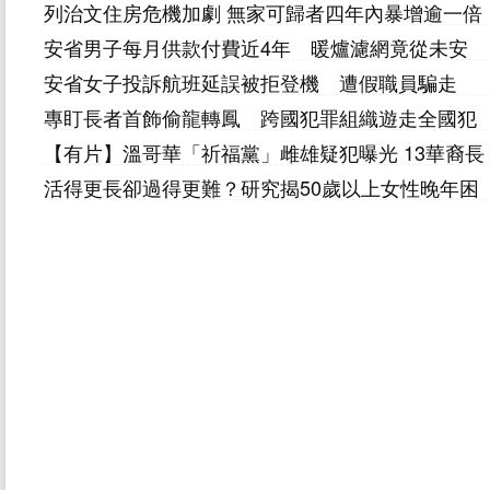
列治文住房危機加劇 無家可歸者四年內暴增逾一倍
安省男子每月供款付費近4年 暖爐濾網竟從未安
裝
安省女子投訴航班延誤被拒登機 遭假職員騙走
3,000元
專盯長者首飾偷龍轉鳳 跨國犯罪組織遊走全國犯
案
【有片】溫哥華「祈福黨」雌雄疑犯曝光 13華裔長
者共被騙30萬
活得更長卻過得更難？研究揭50歲以上女性晚年困
境