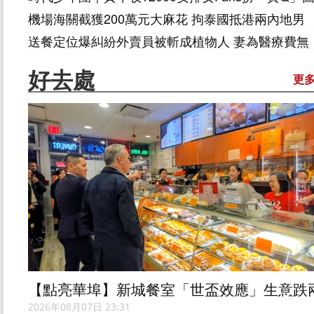
混入演唱會 檢票口斷正雙雙被捕
機場海關截獲200萬元大麻花 拘泰國抵港兩內地男
送餐定位爆糾紛外賣員被斬成植物人 妻為醫療費無
奈接受150萬和解
好去處
更
【點亮華埠】新城餐室「世盃效應」生意跌
成 華埠商戶期待變失望
2026年08月07日 23:31