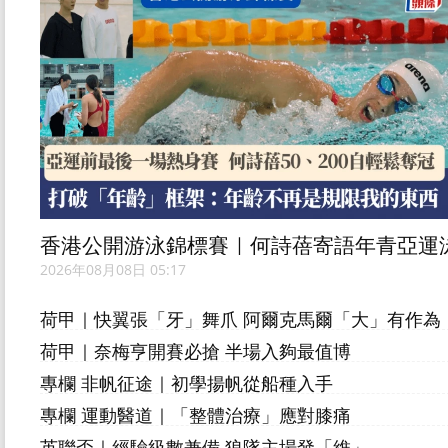
香港公開游泳錦標賽｜何詩蓓寄語年青亞運
將 用自信的MINDSET戰亞運
2026年08月08日 05:17
荷甲｜快翼張「牙」舞爪 阿爾克馬爾「大」有作為
荷甲｜奈梅亨開賽必搶 半場入夠最值博
專欄 非帆征途｜初學揚帆從船種入手
專欄 運動醫道｜「整體治療」應對膝痛
英聯盃｜經驗級數兼備 狼隊主場發「維」