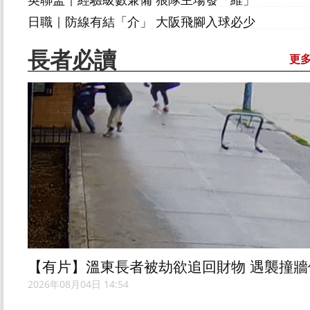
日職｜防線有結「介」 大阪飛腳入球必少
長者必讀
更
【有片】溫東長者被劫欲追回財物 遇襲撞牆
地不起 兩男被控搶劫
2026年08月04日 14:54