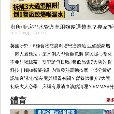
廁所/廚房排水管淤塞用鹽越通越塞？專家拆
3大通渠陷阱 倒1物恐致爆喉漏水
2026年08月08日 03:00
英國研究：5種食物防腐劑增患癌風險 亞硝酸鈉增
前列腺癌風險32%
「懶人煮麵法」滾水倒入即食麵包裝 網民擔心塑化
劑超標 附食安中心指引
不要只喝綠茶！研究證每日喝1種飲品集7大功效 防
癌/糖尿病/高血壓
科技｜Nike智能拖鞋內置發熱震動按摩 15分鐘紓
緩雙腳疲勞
認知衰退/心情差竟與腸胃有關？營養師推介7大護
腸健腦食物 附全日餐單
初級大人必學！床褥有尿漬血漬點清理？EMMAS分
享5種清潔方法 「熨斗+毛巾」竟是殺蟎神器？
體育
更