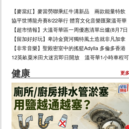
【麥當紅】麥當勞聯乘紅牛溝新品 兩款能量特飲
下周登場
協平世博龍舟賽8/22舉行 體育文化音樂匯聚溫哥​​華
【超市情報】大溫哥華區一周優惠清單出爐(8月7日
起)
【留加好好玩】卑詩金寶河獨特風土造就非凡加拿
大威士忌
【非常音樂】聖殿密室中的搖籃Adylla 多倫多香港
大馬音樂人冒險之旅
12英畝粟米田大迷宮即日開放 溫哥華1小時車程可
達
健康
更