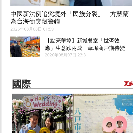
中國新法例追究境外「民族分裂」 方慧蘭
為台海衝突敲警鐘
2026年08月08日 01:59
【點亮華埠】新城餐室「世盃效
應」生意跌兩成 華埠商戶期待變
失望
2026年08月07日 23:31
國際
更