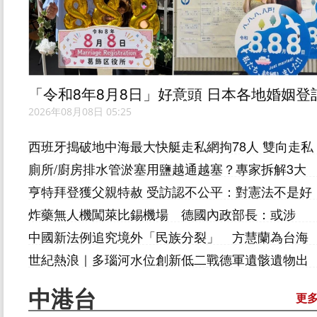
「令和8年8月8日」好意頭 日本各地婚姻登
處排長龍
2026年08月08日 05:25
西班牙搗破地中海最大快艇走私網拘78人 雙向走私
毒品與人蛇
廁所/廚房排水管淤塞用鹽越通越塞？專家拆解3大
通渠陷阱 倒1物恐致爆喉漏水
亨特拜登獲父親特赦 受訪認不公平：對憲法不是好
事
炸藥無人機闖萊比錫機場 德國內政部長：或涉
「外國勢力」
中國新法例追究境外「民族分裂」 方慧蘭為台海
衝突敲警鐘
世紀熱浪｜多瑙河水位創新低二戰德軍遺骸遺物出
土 專家：或有更多發現
中港台
更