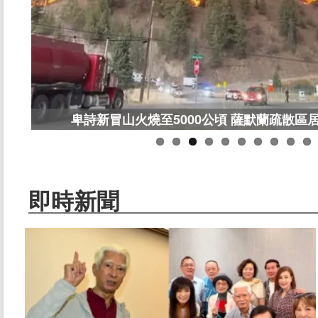
卑詩新冒山火燒至5000公頃 薩默蘭疏散區
即時新聞