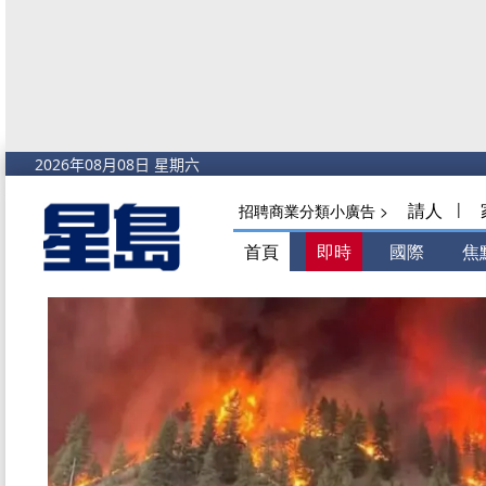
請人
|
招聘商業分類小廣告 >
首頁
即時
國際
焦