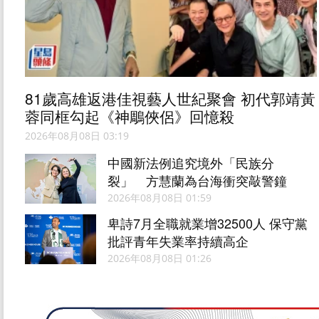
81歲高雄返港佳視藝人世紀聚會 初代郭靖黃
蓉同框勾起《神鵰俠侶》回憶殺
2026年08月08日 03:19
中國新法例追究境外「民族分
裂」 方慧蘭為台海衝突敲警鐘
2026年08月08日 01:59
卑詩7月全職就業增32500人 保守黨
批評青年失業率持續高企
2026年08月08日 01:26