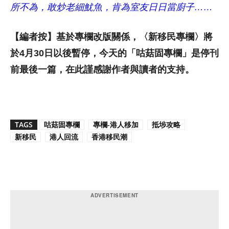
所不為，敢炒老細魷魚，肯為室友日日當廚子……
【編者按】基於專欄改版關係，〈新移民專欄〉將
於4月30日以後暫停，今天的「咕菇固專欄」是停刊
前最後一篇，在此謹感謝作者與讀者的支持。
TAGS
咕菇固專欄
專欄-港人移加
抵埗攻略
新移民
港人回流
香港移民潮