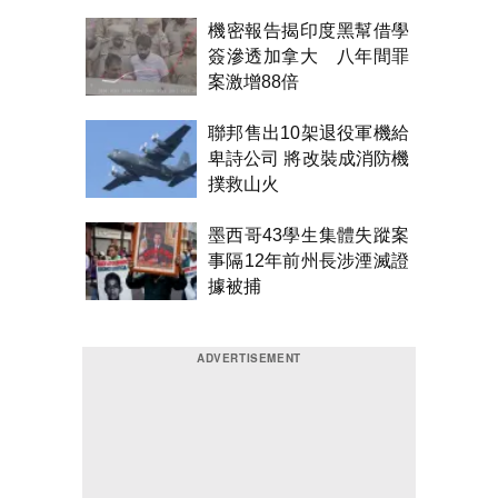
機密報告揭印度黑幫借學
簽滲透加拿大 八年間罪
案激增88倍
聯邦售出10架退役軍機給
卑詩公司 將改裝成消防機
撲救山火
墨西哥43學生集體失蹤案
事隔12年前州長涉湮滅證
據被捕