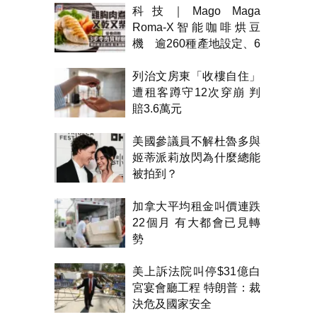
科技｜Mago Maga
Roma-X智能咖啡烘豆
機 逾260種產地設定、6
級烘焙 300克一次完成
列治文房東「收樓自住」
遭租客蹲守12次穿崩 判
賠3.6萬元
美國參議員不解杜魯多與
姬蒂派莉放閃為什麼總能
被拍到？
加拿大平均租金叫價連跌
22個月 有大都會已見轉
勢
美上訴法院叫停$31億白
宮宴會廳工程 特朗普：裁
決危及國家安全