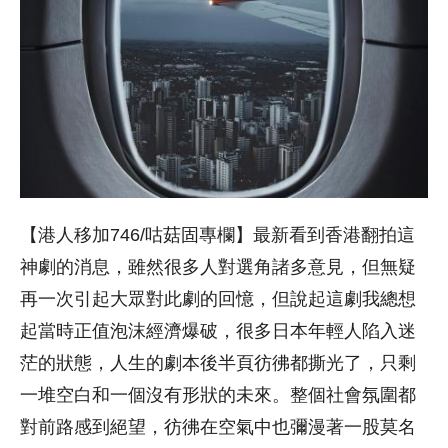
【港人移加746/咕菇固專欄】最新看到香港翻拍這
神劇的消息，雖然很多人對選角諸多意見，但無疑
再一次引起大眾對此劇的回憶，但說起這劇我總想
起當時正值泡沫經濟爆破，很多日本年輕人陷入迷
茫的狀態，人生的劇本後半頁彷彿都撕光了，只剩
一堆空白和一個沒有形狀的未來。整個社會氛圍都
對前路感到絕望，彷彿在空氣中也彌漫著一股莫名