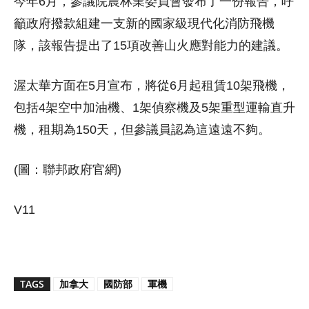
今年6月，參議院農林業委員會發布了一份報告，呼
籲政府撥款組建一支新的國家級現代化消防飛機
隊，該報告提出了15項改善山火應對能力的建議。
渥太華方面在5月宣布，將從6月起租賃10架飛機，
包括4架空中加油機、1架偵察機及5架重型運輸直升
機，租期為150天，但參議員認為這遠遠不夠。
(圖：聯邦政府官網)
V11
TAGS
加拿大
國防部
軍機