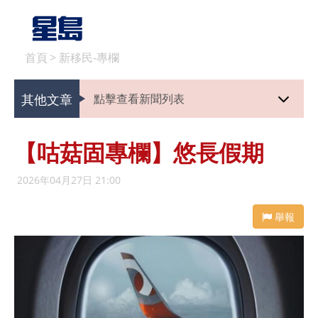
首頁
>
新移民-專欄
其他文章
點擊查看新聞列表
【咕菇固專欄】悠長假期
2026年04月27日 21:00
舉報