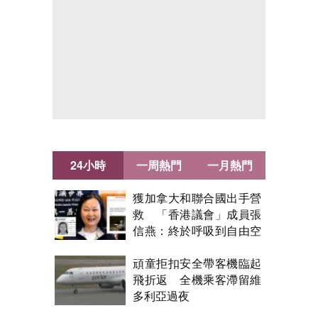
24小時
一周熱門
一月熱門
獲加拿大和聯合國出手營
救 「香港議會」成員張
信燕：終於呼吸到自由空
氣！
頑童拒扣安全帶客機臨起
飛折返 全機乘客滯留維
多利亞過夜