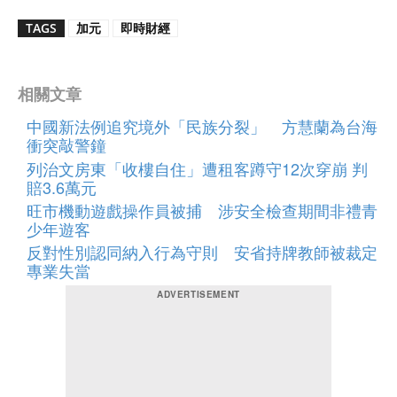
TAGS
加元
即時財經
相關文章
中國新法例追究境外「民族分裂」 方慧蘭為台海
衝突敲警鐘
列治文房東「收樓自住」遭租客蹲守12次穿崩 判
賠3.6萬元
旺市機動遊戲操作員被捕 涉安全檢查期間非禮青
少年遊客
反對性別認同納入行為守則 安省持牌教師被裁定
專業失當