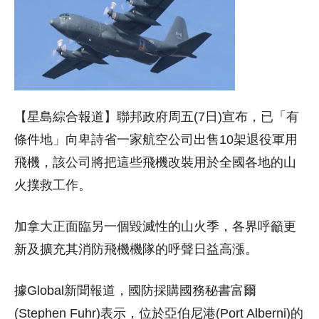
【星島綜合報道】聯邦政府周五(7日)宣布，已「有
條件地」向卑詩省一家航空公司出售10架退役軍用
飛機，該公司將把這些飛機改裝用於全國各地的山
火撲救工作。
加拿大正面臨另一個毀滅性的山火季，各界呼籲更
新及擴充其消防飛機機隊的呼聲日益高漲。
據Global新聞報道，國防採購國務秘書富爾
(Stephen Fuhr)表示，位於亞伯尼港(Port Alberni)的