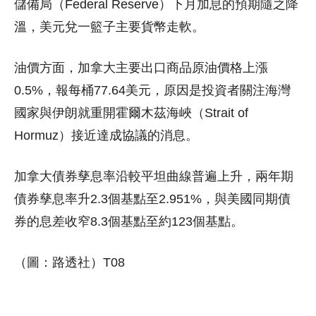
儲備局（Federal Reserve）下月加息的預期隨之降
溫，美元兌一籃子主要貨幣走軟。
油價方面，加拿大主要出口商品原油價格上漲
0.5%，報每桶77.64美元，原因是投資者關注海灣
國家與伊朗就重開霍爾木茲海峽（Strait of
Hormuz）接近達成協議的消息。
加拿大債券孳息率沿較平坦曲線普遍上升，兩年期
債券孳息率升2.3個基點至2.951%，與美國同期債
券的息差收窄8.3個基點至約123個基點。
（圖：路透社）T08