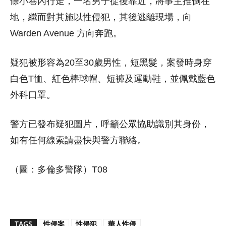
條小巷內行走，一名男子從後靠近，將事主推倒在
地，繼而對其施以性侵犯，其後逃離現場，向
Warden Avenue 方向奔跑。
疑犯被形容為20至30歲男性，短黑髮，案發時身穿
白色T恤、紅色棒球帽、短褲及運動鞋，並佩戴藍色
外科口罩。
警方已發布疑犯圖片，呼籲公眾協助識別其身份，
如有任何線索請盡快與警方聯絡。
（圖：多倫多警隊）T08
TAGS
性侵案
性侵犯
華人性侵