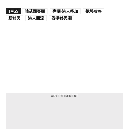
TAGS
咕菇固專欄
專欄-港人移加
抵埗攻略
新移民
港人回流
香港移民潮