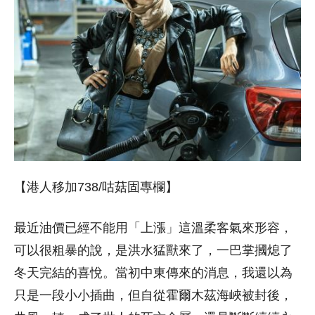
【港人移加738/咕菇固專欄】
最近油價已經不能用「上漲」這溫柔客氣來形容，
可以很粗暴的說，是洪水猛獸來了，一巴掌摑熄了
冬天完結的喜悅。當初中東傳來的消息，我還以為
只是一段小小插曲，但自從霍爾木茲海峽被封後，