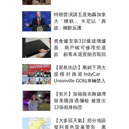
特朗普演講五度炮轟加拿
大「糟糕」 卡尼以「典
故」幽默反譏
煮食爐安裝3日爆玻璃爐
面 商戶稱可修理拒退
款 顧客未退貨能否取回
金錢？
【星島街訪】萬錦下周大
規模封路迎IndyCar
Unionville GO站車輛禁入
【有片】加籍脫衣舞孃滯
留美國路遇攔檢 被搜出
12張假身份證
【大多區天氣】部分地區
發列黃色雷暴警告 萬