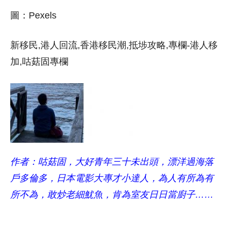
圖：Pexels
新移民,港人回流,香港移民潮,抵埗攻略,專欄-港人移
加,咕菇固專欄
作者：咕菇固，大好青年三十未出頭，漂洋過海落
戶多倫多，日本電影大專才小達人，為人有所為有
所不為，敢炒老細魷魚，肯為室友日日當廚子……