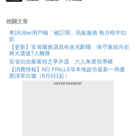
相關文章
卑詩Uber用戶稱「被訂閱」高級服務 每月暗中扣
款
【更新】安省國會議員布洛克辭職 保守黨損兵折
將大選後7人離隊
安省自由黨黨領之爭升溫 六人角逐領導權
【消費情報】NO FRILLS等本地超市最新一周優
惠清單出爐（8月6日起）