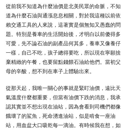
從前我不知道為什麼油價是北美民眾的命脈，不知
道為什麼石油與通漲息息相關，對於我這種以前依
賴交通工具的人來說，這著實是個無知又愚蠢的問
題。特別是養車的生活開始後，才明白以前傻得多
可愛，先不論石油的副產品何其多，養車又像養仔
一樣，自己不吃，孩子總得要吃，所以現在寧願捨
棄精緻的午餐，也要留點錢餵石油給他們。當初父
母的辛酸，想不到在車子上體驗出來。
從那天起，我唯一關心的事就是緊盯油價，遠比天
氣溫度什麼都重要，但當有油價下跌的消息，我承
認其實並不想出現在油站，因為會看到司機們都像
餓壞了的鯊魚，死命湧進油站，似是啃食一座油
站，用血盆大口吸乾每一滴油。有時候我在想，如