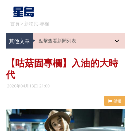
首頁
>
新移民-專欄
其他文章
點擊查看新聞列表
【咕菇固專欄】入油的大時
代
2026年04月13日 21:00
舉報