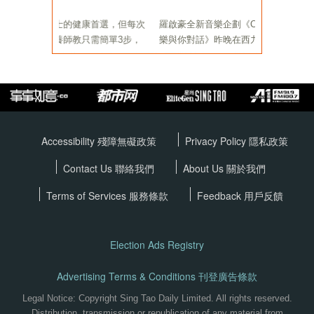
Accessibility 殘障無礙政策
Privacy Policy
隱私政策
Contact Us 聯絡我們
About Us 關於我們
Terms of Services
服務條款
Feedback 用戶反饋
Election Ads Registry
Advertising Terms & Conditions 刊登廣告條款
Legal Notice: Copyright Sing Tao Daily Limited. All rights reserved.
Distribution, transmission or republication of any material from