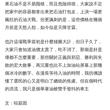
果石油不是不易囤積，而且危險得很，大家說不定
把家中的容器都拿出來把石油打包走，上演一場更
瘋狂的石油大戰。但更諷刺的是，這些價格在幾個
月前是天怒人怨，如今似是天降甘霖。
也許這場戰爭當初是什麼雄圖大計，但日子久了，
大家只會知道油價太貴了，吃不消了。那個是好是
壞都不怎麼重要，那些關於正義與邪惡、勝利與失
敗的宏大敘事，再沉重也比不上加油站屏幕上那幾
個冰冷的數字。在漫長等待入油的時間，我彷彿讀
懂了選民的心又是明白了總統的焦慮。但在個時代
的洪流，我只是個舉著油槍雙手發抖的車主
文：咕菇固