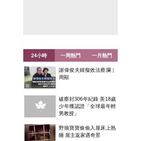
24小時
一周熱門
一月熱門
謝偉俊夫婦擬效法蔡瀾｜
周顯
破塵封306年紀錄 美18歲
少年獲認證「全球最年輕
男教授」
野狼寶寶偷偷入屋床上熟
睡 屋主返家遇奇景