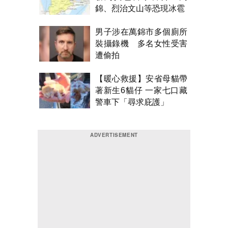
錦、烈治文山等恐現冰雹
男子涉在萬錦市多個廁所
裝攝錄機 多名女性受害
遭偷拍
【暖心救援】安省母貓帶
著新生6貓仔 一家七口藏
警車下「尋求庇護」