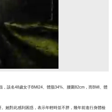
，該名48歲女子BMI24、體脂34%、腰圍82cm，而BMI、體
肝。她對此感到困惑，表示年輕時並不胖，幾年前進行身體檢