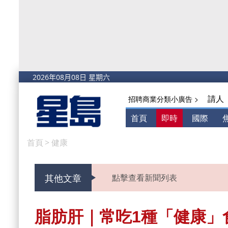
請人
招聘商業分類小廣告 >
首頁
即時
國際
首頁
>
健康
其他文章
點擊查看新聞列表
脂肪肝｜常吃1種「健康」食