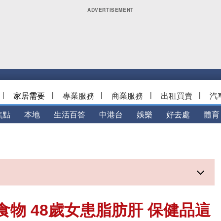
|
家居需要
|
專業服務
|
商業服務
|
出租買賣
|
汽
焦點
本地
生活百答
中港台
娛樂
好去處
體育
物 48歲女患脂肪肝 保健品這