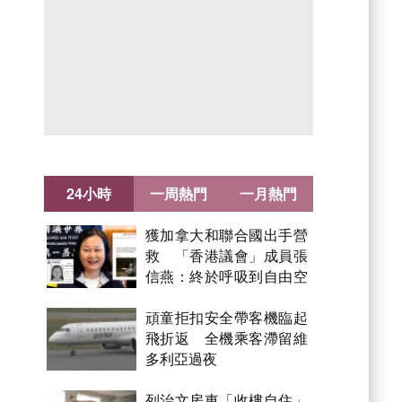
24小時
一周熱門
一月熱門
獲加拿大和聯合國出手營
救 「香港議會」成員張
信燕：終於呼吸到自由空
氣！
頑童拒扣安全帶客機臨起
飛折返 全機乘客滯留維
多利亞過夜
列治文房東「收樓自住」