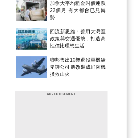
加拿大平均租金叫價連跌
22個月 有大都會已見轉
勢
回流新思維：善用大灣區
政策與交通優勢，打造高
性價比理想生活
聯邦售出10架退役軍機給
卑詩公司 將改裝成消防機
撲救山火