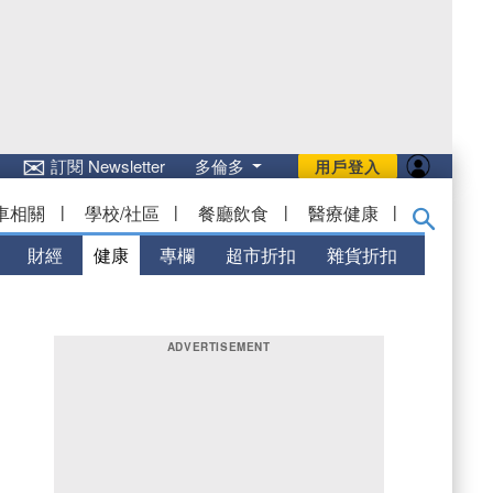
✉
訂閱 Newsletter
多倫多
用戶登入
車相關
|
學校/社區
|
餐廳飲食
|
醫療健康
|
財經
健康
專欄
超市折扣
雜貨折扣