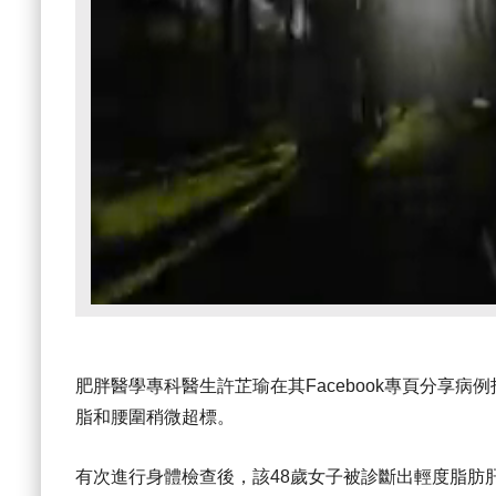
肥胖醫學專科醫生許芷瑜在其Facebook專頁分享病例指
脂和腰圍稍微超標。
有次進行身體檢查後，該48歲女子被診斷出輕度脂肪