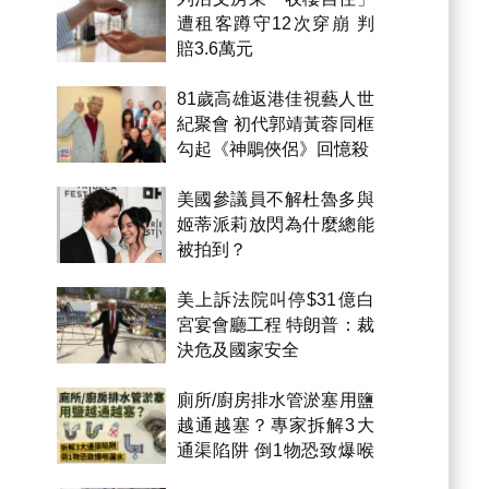
遭租客蹲守12次穿崩 判
賠3.6萬元
81歲高雄返港佳視藝人世
紀聚會 初代郭靖黃蓉同框
勾起《神鵰俠侶》回憶殺
美國參議員不解杜魯多與
姬蒂派莉放閃為什麼總能
被拍到？
美上訴法院叫停$31億白
宮宴會廳工程 特朗普：裁
決危及國家安全
廁所/廚房排水管淤塞用鹽
越通越塞？專家拆解3大
通渠陷阱 倒1物恐致爆喉
漏水