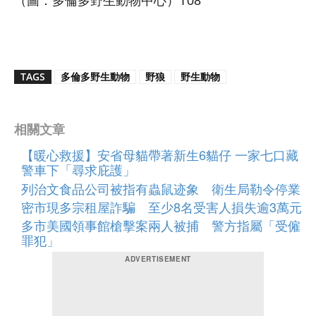
（圖：多倫多野生動物中心）T08
TAGS
多倫多野生動物
野狼
野生動物
相關文章
【暖心救援】安省母貓帶著新生6貓仔 一家七口藏
警車下「尋求庇護」
列治文食品公司被指有蟲鼠迹象 衛生局勒令停業
密市現多宗租屋詐騙 至少8名受害人損失逾3萬元
多市美國領事館槍擊案兩人被捕 警方指屬「受僱
罪犯」