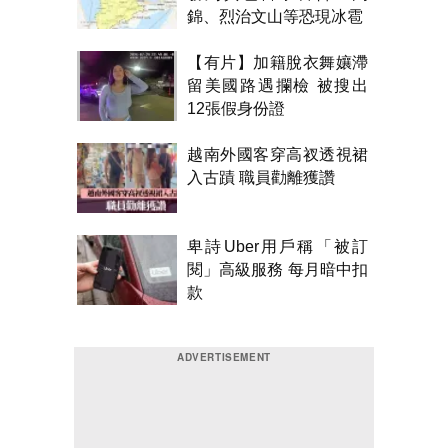
錦、烈治文山等恐現冰雹
【有片】加籍脫衣舞孃滯
留美國路遇攔檢 被搜出
12張假身份證
越南外國客穿高衩透視裙
入古蹟 職員勸離獲讚
卑詩Uber用戶稱「被訂
閱」高級服務 每月暗中扣
款