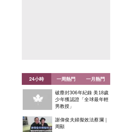
24小時
一周熱門
一月熱門
破塵封306年紀錄 美18歲
少年獲認證「全球最年輕
男教授」
謝偉俊夫婦擬效法蔡瀾｜
周顯