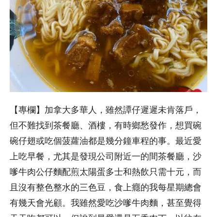
【專欄】加拿大多華人，雖然譚仔遲遲未肯落戶，
但不難找到茶餐廳、酒樓，有時鄉愁發作，想買碗
碗仔翅或吃個菠蘿油都是幾分鐘車程的事。最近愛
上吃早餐，尤其是發現公司附近一的間茶餐廳，沙
嗲牛肉公仔麵配煎太陽蛋多士和熱飲只需十元，而
且沒有整色整水的三色豆，食上癮的我每星期總會
有幾天會光顧。我雖然愛吃沙嗲牛肉麵，甚至覺得