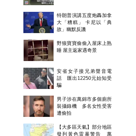
特朗普演講五度炮轟加拿
大「糟糕」 卡尼以「典
故」幽默反譏
野狼寶寶偷偷入屋床上熟
睡 屋主返家遇奇景
安省女子接兄弟聲音電
話 匯出12250元始知受
騙
男子涉在萬錦市多個廁所
裝攝錄機 多名女性受害
遭偷拍
【大多區天氣】部分地區
發列黃色雷暴警告 萬