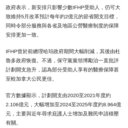
政府表示，新安排只影響少數IFHP受助人，仍可大
致維持5月改革預計每年約2億元的節省開支目標，
同時令部分服務與各省及地區公營醫療制度的保障
安排更加一致。
IFHP曾於前總理哈珀政府期間大幅削減，其後由杜
魯多政府恢復。不過，保守黨黨領博勵治一直批評
計劃開支急升，認為部分受助人享有的醫療保障甚
至較加拿大公民更佳。
官方數據顯示，計劃開支由2020至2021年度約
2.106億元，大幅增加至2024至2025年度約8.964億
元，主要與近年尋求庇護人士增加及難民申請積壓
有關。