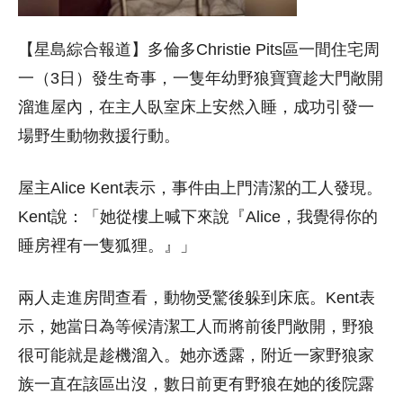
【星島綜合報道】多倫多Christie Pits區一間住宅周
一（3日）發生奇事，一隻年幼野狼寶寶趁大門敞開
溜進屋內，在主人臥室床上安然入睡，成功引發一
場野生動物救援行動。
屋主Alice Kent表示，事件由上門清潔的工人發現。
Kent說：「她從樓上喊下來說『Alice，我覺得你的
睡房裡有一隻狐狸。』」
兩人走進房間查看，動物受驚後躲到床底。Kent表
示，她當日為等候清潔工人而將前後門敞開，野狼
很可能就是趁機溜入。她亦透露，附近一家野狼家
族一直在該區出沒，數日前更有野狼在她的後院露