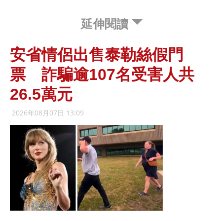
延伸閱讀
安省情侶出售泰勒絲假門
票 詐騙逾107名受害人共
26.5萬元
2026年08月07日 13:09