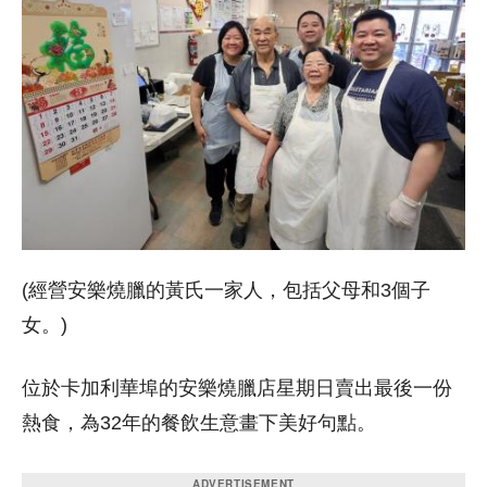
(經營安樂燒臘的黃氏一家人，包括父母和3個子
女。)
位於卡加利華埠的安樂燒臘店星期日賣出最後一份
熱食，為32年的餐飲生意畫下美好句點。