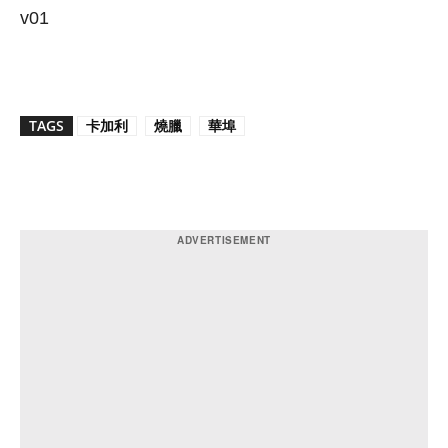
v01
TAGS
卡加利
燒臘
華埠