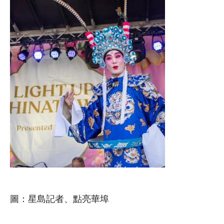
圖：星島記者、點亮華埠