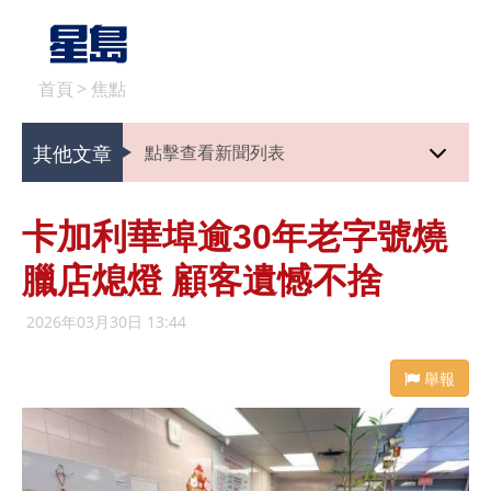
首頁
>
焦點
其他文章
點擊查看新聞列表
卡加利華埠逾30年老字號燒
臘店熄燈 顧客遺憾不捨
2026年03月30日 13:44
舉報