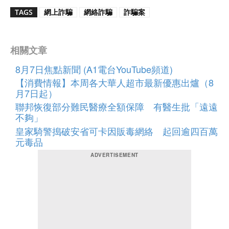
TAGS
網上詐騙
網絡詐騙
詐騙案
相關文章
8月7日焦點新聞 (A1電台YouTube頻道)
【消費情報】本周各大華人超市最新優惠出爐（8
月7日起）
聯邦恢復部分難民醫療全額保障 有醫生批「遠遠
不夠」
皇家騎警搗破安省可卡因販毒網絡 起回逾四百萬
元毒品