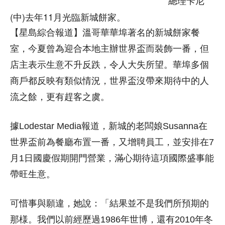
總理卡尼
(中)去年11月光臨新城餅家。
【星島綜合報道】溫哥華華埠著名的新城餅家餐
室，今夏曾為迎合本地主辦世界盃而裝飾一番，但
店主表示生意不升反跌，令人大失所望。華埠多個
商戶都反映有類似情況，世界盃沒帶來期待中的人
流之餘，更有趕客之虞。
據Lodestar Media報道，新城的老闆娘Susanna在
世界盃前為餐廳布置一番，又增聘員工，並安排在7
月1日國慶假期開門營業，滿心期待這項國際盛事能
帶旺生意。
可惜事與願違，她說：「結果並不是我們所預期的
那様。我們以前經歷過1986年世博，還有2010年冬