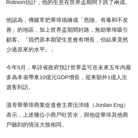
Robson估計，他的生意在世界盃期間下跌了兩成。
他認為，傳媒常把華埠描繪成「危險、有毒和不友
善」的地區，加上世界盃期間封路，無助華埠吸引
顧客。「我們原本期望生意會有增長，但結果竟然
少過原來的水平。」
今年5月，卑詩省政府預計世界盃可在未來五年內最
多為本省帶來10億元GDP增長，迎來額外1億人次
遊客到訪。
溫哥華華埠商業促進會主席伍沛雄（Jordan Eng）
表示，上述幾位小商戶吐苦水，與他從華埠其他商
戶聽到的情況大致相同。