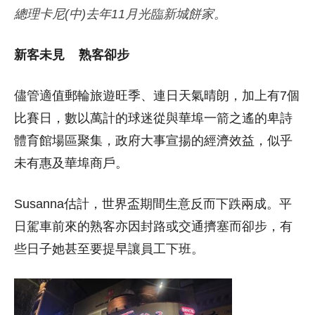
總理卡尼(中)去年11月光臨新城餅家。
新客未見 熟客卻步
儘管適值郵輪旅遊旺季、連日天氣晴朗，加上有7個
比賽日，數以萬計的球迷從與華埠一箭之遙的卑詩
體育館場區聚集，政府大事宣揚的經濟效益，似乎
未有惠及華埠商戶。
Susanna估計，世界盃期間生意反而下跌兩成。平
日駕車前來的熟客亦因封路或交通擠塞而卻步，有
些日子她甚至要提早讓員工下班。