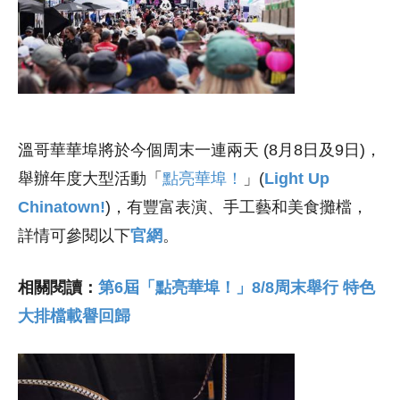
溫哥華華埠將於今個周末一連兩天 (8月8日及9日)，
舉辦年度大型活動「
點亮華埠！
」(
Light Up
Chinatown!
)，有豐富表演、手工藝和美食攤檔，
詳情可參閱以下
官網
。
相關閱讀：
第6屆「點亮華埠！」8/8周末舉行 特色
大排檔載譽回歸