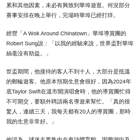
累和其他因素，未必有興致到華埠遊逛。何況部分
賽事安排在晚上舉行，完場時華埠已經打烊。
經營「A Wok Around Chinatown」華埠導賞團的
Robert Sung說：「以我的經驗來說，世界盃對華埠
絲毫沒有助益。」
世盃期間，他接待的客人不到十人，大部分是抵溫
的郵輪遊客。他原本預期生意會很好，因為2024年
底Taylor Swift在溫市開演唱會時，他的導賞團忙得
不可開交，要額外聘請兩名導遊來幫忙。「真的很
驚人，連續三天，我每天都有20人的導賞團，那時
我的生意非常好。」
他認為，球迷主要集中在卑詩體育館、固蘭湖街及