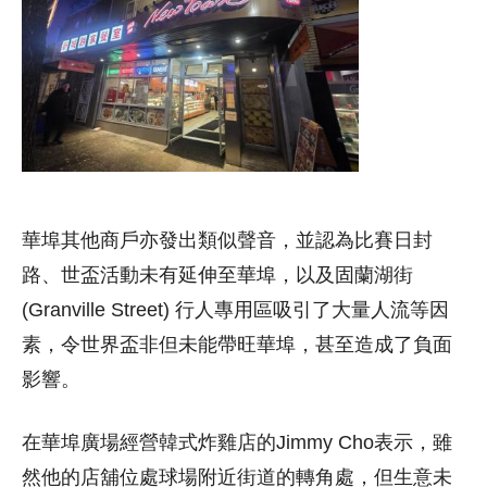
華埠其他商戶亦發出類似聲音，並認為比賽日封
路、世盃活動未有延伸至華埠，以及固蘭湖街
(Granville Street) 行人專用區吸引了大量人流等因
素，令世界盃非但未能帶旺華埠，甚至造成了負面
影響。
在華埠廣場經營韓式炸雞店的Jimmy Cho表示，雖
然他的店舖位處球場附近街道的轉角處，但生意未