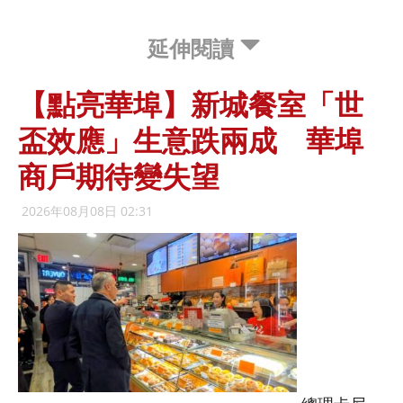
延伸閱讀
【點亮華埠】新城餐室「世
盃效應」生意跌兩成 華埠
商戶期待變失望
2026年08月08日 02:31