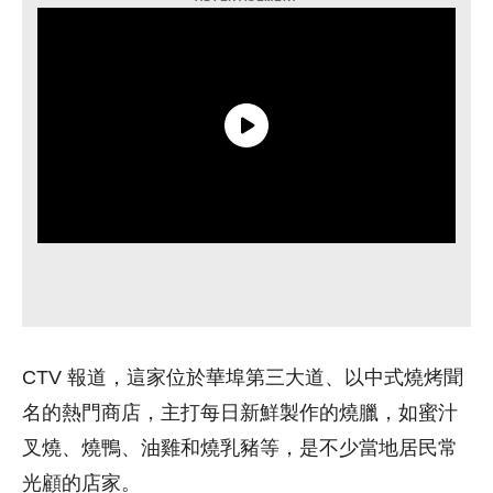
CTV 報道，這家位於華埠第三大道、以中式燒烤聞
名的熱門商店，主打每日新鮮製作的燒臘，如蜜汁
叉燒、燒鴨、油雞和燒乳豬等，是不少當地居民常
光顧的店家。