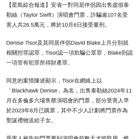
【星島綜合報道】安省一對同居伴侶因出售虛假泰
勒絲（Taylor Swift）演唱會門票，詐騙逾107名受
害人共26.5萬元，將於10月6日接受量刑。
Denise Tisor及其同居伴侶David Blake上月分別就
相關控罪認罪，Tisor認一項欺騙公眾罪，Blake則認
一項管有犯罪所得財產罪。
同意的案情陳述顯示，Tisor在網絡上以
「Blackhawk Denise」為名，出售泰勒絲2024年11
月在多倫多六場售罄演唱會的門票，部分受害人早
於2023年8月已購票，其中不少人計劃將門票作為
聖誕禮物送給子女。
受害人被告知門票要到演唱會前數天才能取用，惟