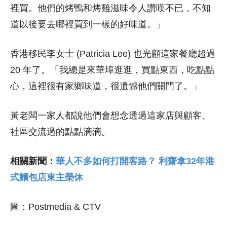
裡買。他們的烤鴨和烤雞滋味令人讚嘆不已，不知
道以後要去哪裡買到一樣的好味道。」
香港移民李女士 (Patricia Lee) 也光顧這家餐廳超過
20 年了。「我總是來華埠逛逛，買點東西，吃點點
心，這裡很有家鄉味道，很遺憾他們關門了。」
黃老闆一家人都說他們會想念透過這家店與顧客、
社區交流過的點點滴滴。
相關新聞：
華人不多如何打開客路？ 利齋拿32年港
式麵包店東主榮休
圖：Postmedia & CTV