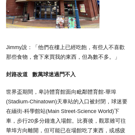
Jimmy說：「他們在樓上已經吃飽，有些人不喜歡
那些食物，會下來買我的東西，但為數不多。」
封路改道 數萬球迷過門不入
世界盃期間，卑詩體育館面向毗鄰體育館-華埠
(Stadium-Chinatown)天車站的入口被封閉，球迷要
在緬街-科學館站(Main Street-Science World)下
車，步行20多分鐘進入場館。比賽後，觀眾雖可往
華埠方向離開，但可能已在場館吃了東西，或感疲