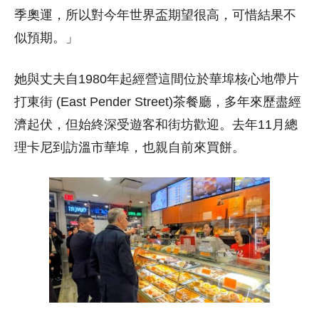
季奧運，所以對今年世界盃期望很高，可惜結果不
似預期。」
她與丈夫自1980年起經營這間位於華埠核心地帶片
打東街 (East Pender Street)茶餐廳，多年來歷盡經
濟起伏，但始終深受遊客和街坊歡迎。去年11月總
理卡尼到訪溫市華埠，也親自前來買餅。