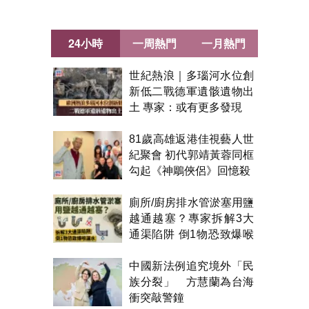
24小時
一周熱門
一月熱門
世紀熱浪｜多瑙河水位創
新低二戰德軍遺骸遺物出
土 專家：或有更多發現
81歲高雄返港佳視藝人世
紀聚會 初代郭靖黃蓉同框
勾起《神鵰俠侶》回憶殺
廁所/廚房排水管淤塞用鹽
越通越塞？專家拆解3大
通渠陷阱 倒1物恐致爆喉
漏水
中國新法例追究境外「民
族分裂」 方慧蘭為台海
衝突敲警鐘