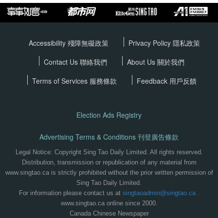
Accessibility 殘障無礙政策
Privacy Policy
隱私政策
Contact Us 聯絡我們
About Us 關於我們
Terms of Services
服務條款
Feedback 用戶反饋
Election Ads Registry
Advertising Terms & Conditions 刊登廣告條款
Legal Notice: Copyright Sing Tao Daily Limited. All rights reserved.
Distribution, transmission or republication of any material from
www.singtao.ca is strictly prohibited without the prior written permission of
Sing Tao Daily Limited.
For information please contact us at
singtaoadmin@singtao.ca
.
www.singtao.ca online since 2000.
Canada Chinese Newspaper