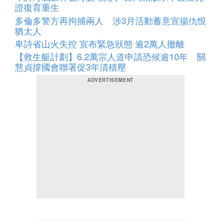
證復育重生
多倫多警方再拘捕兩人 涉3月活動蓄意宣揚仇恨
猶太人
卑詩省山火失控 宣布緊急狀態 逾2萬人撤離
【救生艇計劃】6.2萬宗人道申請恐候逾10年 關
慧貞撐國會聯署促3年清積壓