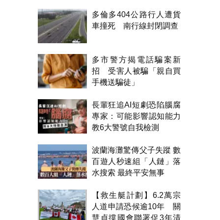
多倫多404公路行人遭貨
車撞死 南行線封閉調查
多市警方揭電話騙案新
招 受害人被騙「親自買
手機送騙徒」
長輩狂追AI短劇恐陷腦腐
專家：可能影響認知能力
教6大警號自我檢測
波蘭海灘驚傳父子失蹤 數
百遊人秒速組「人鏈」落
水搜索 最終平安無事
【救生艇計劃】6.2萬宗
人道申請恐候逾10年 關
慧貞撐國會聯署促3年清