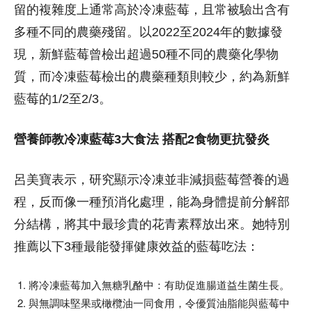
留的複雜度上通常高於冷凍藍莓，且常被驗出含有
多種不同的農藥殘留。以2022至2024年的數據發
現，新鮮藍莓曾檢出超過50種不同的農藥化學物
質，而冷凍藍莓檢出的農藥種類則較少，約為新鮮
藍莓的1/2至2/3。
營養師教冷凍藍莓3大食法 搭配2食物更抗發炎
呂美寶表示，研究顯示冷凍並非減損藍莓營養的過
程，反而像一種預消化處理，能為身體提前分解部
分結構，將其中最珍貴的花青素釋放出來。她特別
推薦以下3種最能發揮健康效益的藍莓吃法：
將冷凍藍莓加入無糖乳酪中：有助促進腸道益生菌生長。
與無調味堅果或橄欖油一同食用，令優質油脂能與藍莓中