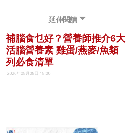
延伸閱讀
補腦食乜好？營養師推介6大
活腦營養素 雞蛋/燕麥/魚類
列必食清單
2026年08月08日 18:00