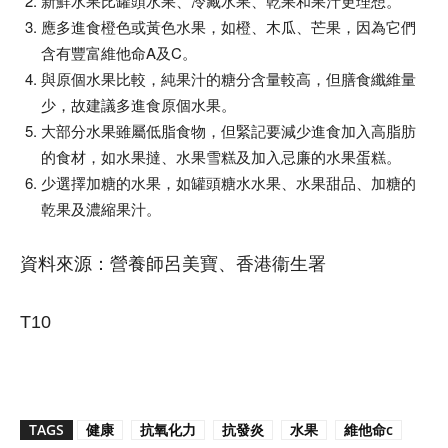
新鮮水果比罐頭水果、冷藏水果、乾果和果汁更理想。
應多進食橙色或黃色水果，如橙、木瓜、芒果，因為它們
含有豐富維他命A及C。
與原個水果比較，純果汁的糖分含量較高，但膳食纖維量
少，故建議多進食原個水果。
大部分水果雖屬低脂食物，但緊記要減少進食加入高脂肪
的食材，如水果撻、水果雪糕及加入忌廉的水果蛋糕。
少選擇加糖的水果，如罐頭糖水水果、水果甜品、加糖的
乾果及濃縮果汁。
資料來源：營養師呂美寶、香港衞生署
T10
TAGS
健康
抗氧化力
抗發炎
水果
維他命c