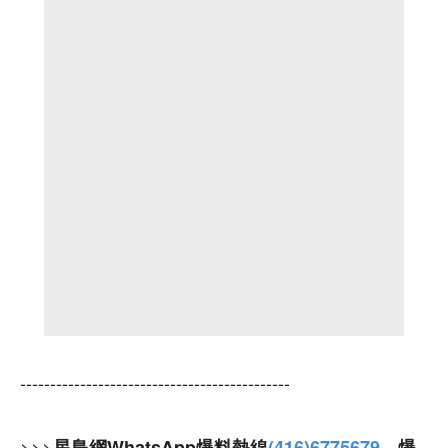
---------------------------------------------
>>>
星島網WhatsApp爆料熱線
(416)6775679
，爆