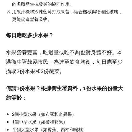
的多酚產生抗發炎的協同作用。
用果汁機將冷凍藍莓打成果昔，結合機械與物理性破壞，
更能促進營養吸收。
每日應吃多少水果？
水果營養豐富，吃過量或吃不夠也對身體不好。本
港衞生署鼓勵市民，為達至飲食均衡，每日應至少
攝取2份水果和3份蔬菜。
何謂1份水果？根據衞生署資料，1份水果的份量大
約等於：
2個小型水果（如布冧和奇異果）
1個中型水果（如橙和蘋果）
半個大型水果（如香蕉、西柚和楊桃）