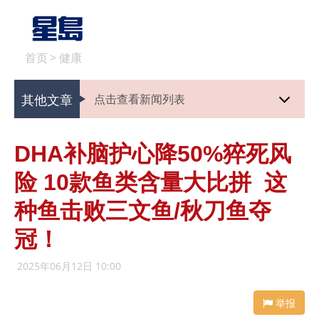
首页
>
健康
其他文章
点击查看新闻列表
DHA补脑护心降50%猝死风
险 10款鱼类含量大比拼 这
种鱼击败三文鱼/秋刀鱼夺
冠！
2025年06月12日 10:00
举报