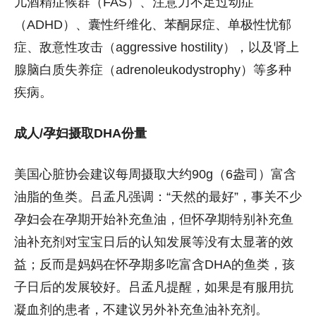
儿酒精症候群（FAS）、注意力不足过动症
（ADHD）、囊性纤维化、苯酮尿症、单极性忧郁
症、敌意性攻击（aggressive hostility），以及肾上
腺脑白质失养症（adrenoleukodystrophy）等多种
疾病。
成人/孕妇摄取DHA份量
美国心脏协会建议每周摄取大约90g（6盎司）富含
油脂的鱼类。吕孟凡强调：“天然的最好”，事关不少
孕妇会在孕期开始补充鱼油，但怀孕期特别补充鱼
油补充剂对宝宝日后的认知发展等没有太显著的效
益；反而是妈妈在怀孕期多吃富含DHA的鱼类，孩
子日后的发展较好。吕孟凡提醒，如果是有服用抗
凝血剂的患者，不建议另外补充鱼油补充剂。