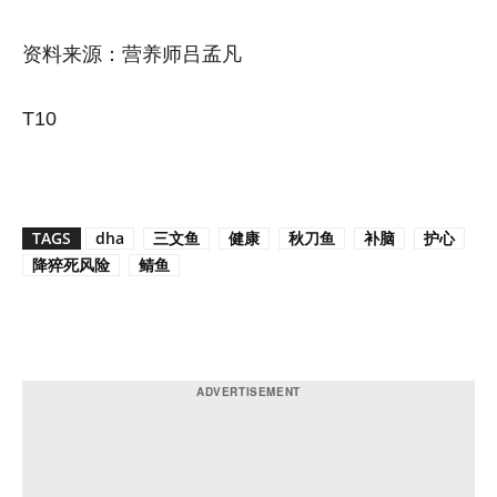
资料来源：营养师吕孟凡
T10
TAGS
dha
三文鱼
健康
秋刀鱼
补脑
护心
降猝死风险
鲭鱼