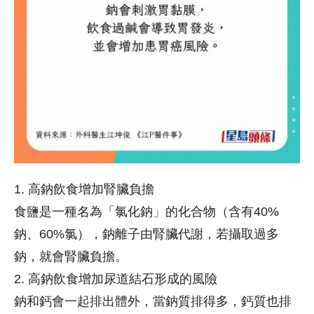
1. 高鈉飲食增加腎臟負擔
食鹽是一種名為「氯化鈉」的化合物（含有40%
鈉、60%氯），鈉離子由腎臟代謝，若攝取過多
鈉，就會腎臟負擔。
2. 高鈉飲食增加尿道結石形成的風險
鈉和鈣會一起排出體外，當鈉質排得多，鈣質也排