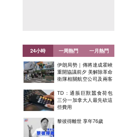
24小時
一周熱門
一月熱門
伊朗局勢｜傳將達成霍峽
重開協議前夕 美解除革命
衛隊相關航空公司及兩客
機制裁
TD：通脹巨獸蠶食荷包
三分一加拿大人最先砍這
些費用
黎彼得離世 享年76歲