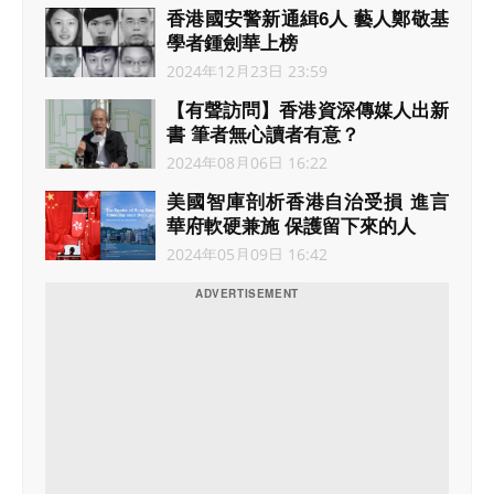
香港國安警新通緝6人 藝人鄭敬基
學者鍾劍華上榜
2024年12月23日 23:59
【有聲訪問】香港資深傳媒人出新
書 筆者無心讀者有意？
2024年08月06日 16:22
美國智庫剖析香港自治受損 進言
華府軟硬兼施 保護留下來的人
2024年05月09日 16:42