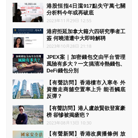
2023年12月03日 20:22
港股恒指4日瀉917點失守萬七關
分析料今年或再破底
2023年11月29日 12:55
港府拒延加拿大籍六四研究學者工
簽 何曉清遭中大即時解聘
2023年10月28日 21:18
JPEX案｜加密錢包交由平台管理
風險有多大？一文搞清冷熱錢包、
DeFi錢包分別
2023年09月20日 07:04
【有聲訪問】香港樓市入寒冬 外
資撤走商舖空置率上升 能否觸底
反彈？
2023年09月15日 15:36
【有聲訪問】港人盧啟賢欲登富豪
榜 卻慘被揭瘡疤？
2023年08月13日 10:30
【有聲新聞】香港改廣播條例 放