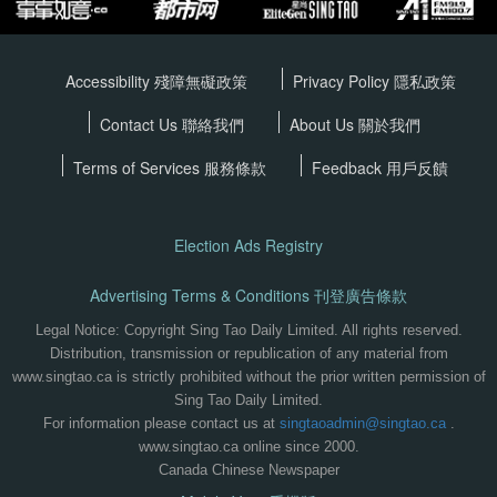
Accessibility 殘障無礙政策
Privacy Policy
隱私政策
Contact Us 聯絡我們
About Us 關於我們
Terms of Services
服務條款
Feedback 用戶反饋
Election Ads Registry
Advertising Terms & Conditions 刊登廣告條款
Legal Notice: Copyright Sing Tao Daily Limited. All rights reserved.
Distribution, transmission or republication of any material from
www.singtao.ca is strictly prohibited without the prior written permission of
Sing Tao Daily Limited.
For information please contact us at
singtaoadmin@singtao.ca
.
www.singtao.ca online since 2000.
Canada Chinese Newspaper