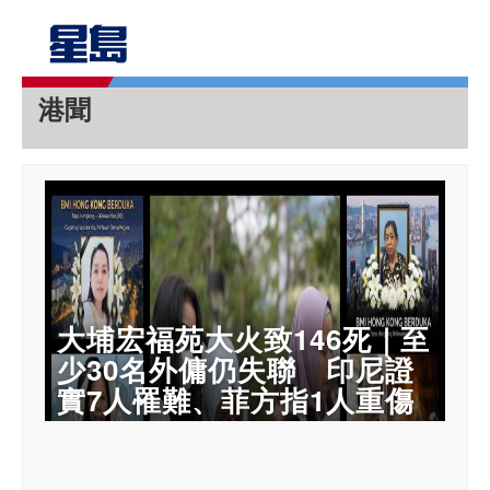
港聞
大埔宏福苑大火致146死｜至
少30名外傭仍失聯 印尼證
實7人罹難、菲方指1人重傷