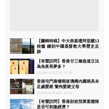
【圖輯特稿】中大崇基禮拜堂藏13
校徽 鏤刻中國基督教大學歷史足
跡
2024年03月29日 09:05
【有聲訪問】香港廿三條急速立法
為免夜長夢多？
2024年03月22日 15:16
香港屯門唐樓兩玻璃樽內藏兩具未
足歲嬰屍 警拘嬰屍父母
2024年03月08日 09:44
【有聲訪問】香港財政預算案撤辣
是否可刺激經濟？