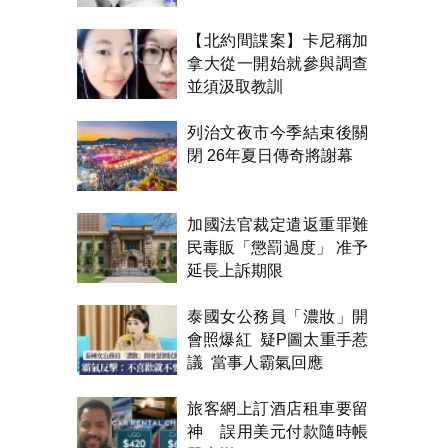
【北約間諜案】卡尼稱加
拿大從一開始就參與調查
並須汲取教訓
列治文夜市今季結束後關
閉 26年夏日傳奇將謝幕
加國法官裁定遣返重罪難
民毒販「懲罰過度」 准予
延長上訴期限
泰國女公務員「濃妝」開
會照爆紅 疑P圖太重手惹
議 當事人霸氣回應
旅客網上訂酒店租車要留
神 誤用美元付款隨時帳