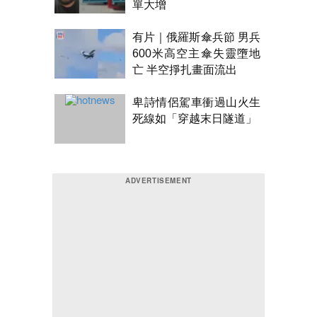
單大增
有片｜俄羅斯傘兵節 男兵
600米高空主傘失靈墮地
亡 半空掙扎畫面流出
卑詩情侶駕車衝過山火生
死線如「穿越末日隧道」