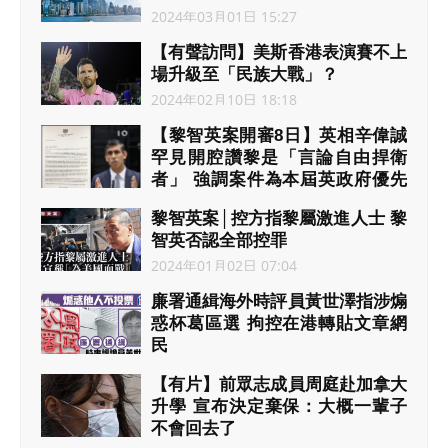
2024年03月01日 15:27
【有聲訪問】美斯香港表演賽不上
場升級至「民族大戰」？
2024年02月10日 18:18
【黎智英案開審8日】英相辛偉誠
罕見開腔讚黎是「言論自由捍衛
者」 強調案件為本屆英政府優先
事項
黎智英案│控方指黎屬激進人士 黎
2024年01月10日 07:06
智英否認全部控罪
2024年01月02日 07:04
廉署通緝海外時評員黃世澤指涉煽
惑杯葛區選 拘控在港轉貼文章網
民
2023年12月05日 09:02
【有片】前眾志成員周庭赴加拿大
升學 宣布決定棄保：大概一輩子
不會回去了