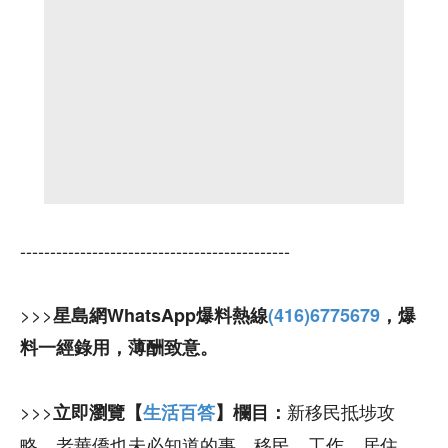
---------------------------------------------
>>>
星島網WhatsApp爆料熱線
(416)6775679
，爆
料一經錄用，薄酬致意。
>>>
新移民抵埗攻
立即瀏覽【
生活百答
】欄目：
略，老華僑也未必知道的事，移民、工作、居住、