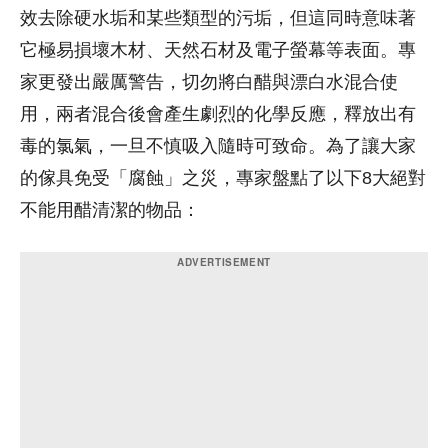
效去除硬水垢和某些類型的污垢，但這同時意味著
它極易損壞木材、天然石材及電子螢幕等表面。專
家更發出嚴厲警告，
切勿將白醋與漂白水混合使
用，兩者混合後會產生劇烈的化學反應，釋放出有
毒的氯氣，一旦不慎吸入隨時可致命
。為了讓大家
的傢具免受「腐蝕」之災，專家盤點了以下8大絕對
不能用醋清潔的物品：