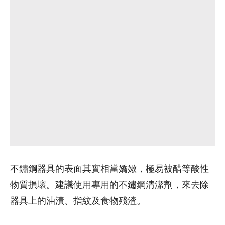
不鏽鋼器具的表面其實相當嬌嫩，極易被醋等酸性
物質損壞。建議使用專用的不鏽鋼清潔劑，來去除
器具上的油漬、指紋及食物殘渣。