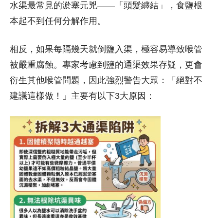
水渠最常見的淤塞元兇——「頭髮纏結」，食鹽根
本起不到任何分解作用。
相反，如果每隔幾天就倒鹽入渠，極容易導致喉管
被嚴重腐蝕。專家考慮到鹽的通渠效果存疑，更會
衍生其他喉管問題，因此強烈警告大眾：「絕對不
建議這樣做！」主要有以下3大原因：