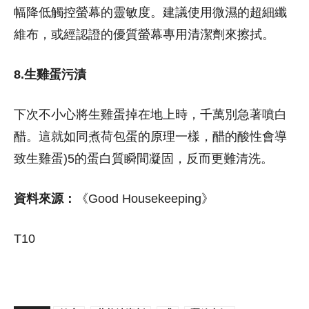
幅降低觸控螢幕的靈敏度。建議使用微濕的超細纖
維布，或經認證的優質螢幕專用清潔劑來擦拭。
8.生雞蛋污漬
下次不小心將生雞蛋掉在地上時，千萬別急著噴白
醋。這就如同煮荷包蛋的原理一樣，醋的酸性會導
致生雞蛋)5的蛋白質瞬間凝固，反而更難清洗。
資料來源：
《Good Housekeeping》
T10