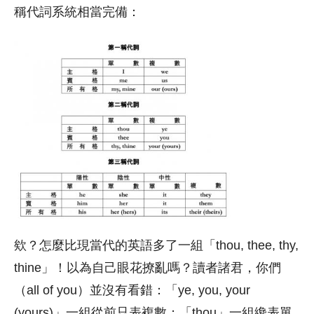
稱代詞系統相當完備：
欸？怎麼比現當代的英語多了一組「thou, thee, thy,
thine」！以為自己眼花撩亂嗎？讀者諸君，你們
（all of you）並沒有看錯：「ye, you, your
(yours)」一組從前只表複數；「thou」一組纔表單