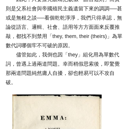
則是父系社會與帝國殖民主義遺留下來的調調──甚
或是無根之談──看個乾乾淨淨，我們只得承認，無
論從語言、邏輯、社會、語用等方方面面來反覆推
敲，都找不到禁用「they, them, their (theirs)」為單
數代詞哪個牢不可破的原因。
儘管如此，我倒也因「they」組化用為單數代
詞，曾遇上過兩道問題。幸而稍假思索後，即驚覺
那兩道問題純然庸人自擾，卻也輕易可以不攻自
破。