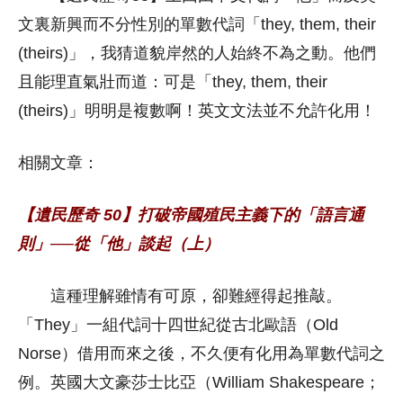
文裏新興而不分性別的單數代詞「they, them, their
(theirs)」，我猜道貌岸然的人始終不為之動。他們
且能理直氣壯而道：可是「they, them, their
(theirs)」明明是複數啊！英文文法並不允許化用！
相關文章：
【遺民歷奇 50】打破帝國殖民主義下的「語言通
則」──從「他」談起（上）
這種理解雖情有可原，卻難經得起推敲。
「They」一組代詞十四世紀從古北歐語（Old
Norse）借用而來之後，不久便有化用為單數代詞之
例。英國大文豪莎士比亞（William Shakespeare；