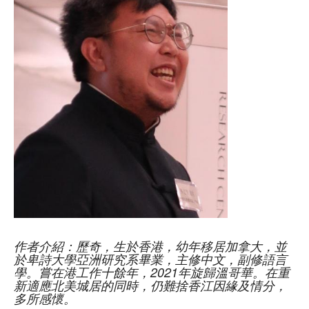
作者介紹：歷奇，生於香港，幼年移居加拿大，並
於卑詩大學亞洲研究系畢業，
主修中文，副修語言
學。嘗在港工作十餘年，2021年旋歸溫哥華。在重
新適應北美城居的同時，
仍難捨香江因緣及情分，
多所感懷。