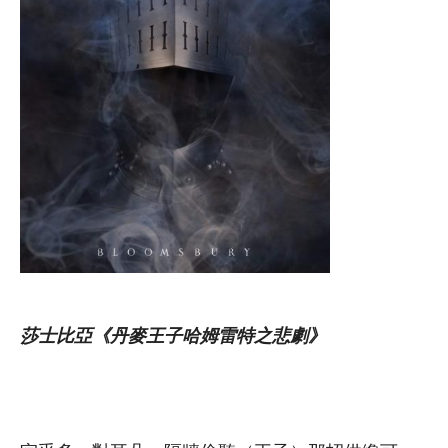
莎士比亞《丹麥王子哈姆雷特之悲劇》