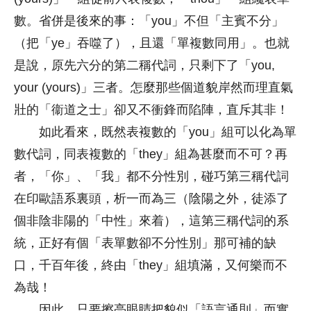
數。省併是後來的事：「you」不但「主賓不分」
（把「ye」吞噬了），且還「單複數同用」。也就
是說，原先六分的第二稱代詞，只剩下了「you,
your (yours)」三者。怎麼那些個道貌岸然而理直氣
壯的「衞道之士」卻又不衝鋒而陷陣，直斥其非！
如此看來，既然表複數的「you」組可以化為單
數代詞，同表複數的「they」組為甚麼而不可？再
者，「你」、「我」都不分性別，碰巧第三稱代詞
在印歐語系裏頭，析一而為三（陰陽之外，徒添了
個非陰非陽的「中性」來着），這第三稱代詞的系
統，正好有個「表單數卻不分性別」那可補的缺
口，千百年後，終由「they」組填滿，又何樂而不
為哉！
因此，只要擦亮眼睛把貌似「語言通則」而實