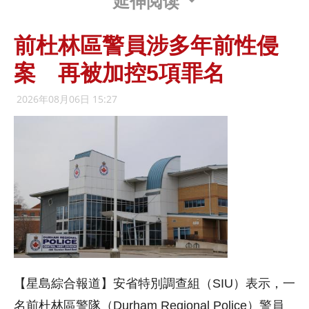
延伸阅读
前杜林區警員涉多年前性侵
案 再被加控5項罪名
2026年08月06日 15:27
【星島綜合報道】安省特別調查組（SIU）表示，一
名前杜林區警隊（Durham Regional Police）警員