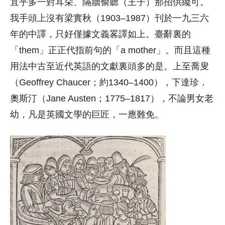
宜乎多一對耳朵、隔牆偷聽（王子）那招供纔可。
我手頭上沒有梁實秋（1903–1987）刊於一九三六
年的中譯，只好僅據文義畧譯如上。臺辭裏的
「them」正正代指前句的「a mother」。而且這種
用法中古至近代英語的文獻裏頭多的是。上至喬叟
（Geoffrey Chaucer；約1340–1400），下達珍．
奧斯汀（Jane Austen；1775–1817），不論男女老
幼，凡是英國文學的巨匠，一應難免。