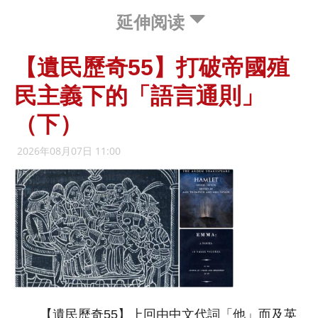
延伸阅读
【遺民歷奇55】打破帝國殖
民主義下的「語言通則」
（下）
2026年08月07日 11:00
【遺民歷奇55】上回由中文代詞「他」而及英