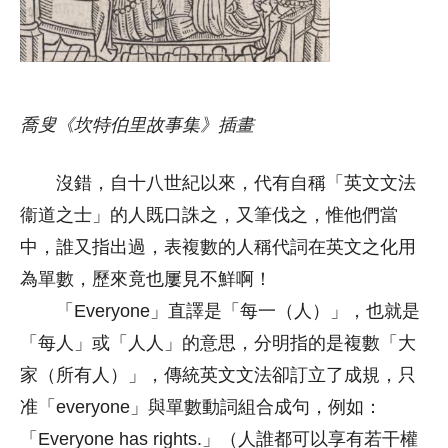
喬叟《坎特伯里故事集》插畫
沒錯，自十八世紀以來，代有自稱「英文文法
衞道之士」的人既口誅之，又筆伐之，惟他們當
中，誰又指出過，表複數的人稱代詞在英文之化用
為單數，歷來竟也屢見不鮮啊！
「Everyone」直譯是「每一（人）」，也就是
「每人」或「人人」的意思，分明指的是複數「大
家（所有人）」，傳統英文文法卻訂立了成規，只
准「everyone」與單數動詞組合成句，例如：
「Everyone has rights.」（人誰都可以享有若干權