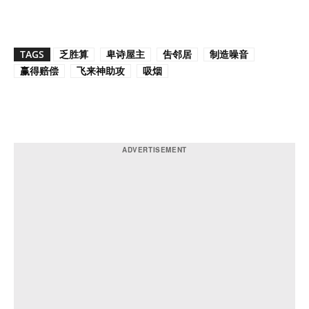
TAGS
乏胜算
卑诗屋主
吿邻居
制造噪音
赢得赔偿
飞来神助攻
吸烟