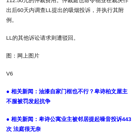
112.50元的仲裁费用。仲裁庭也命令物业在裁决作
出后60天内调查LL提出的吸烟投诉，并执行其附
例。
LL的其他诉讼请求则遭驳回。
图：网上图片
V6
● 相关新闻：
油漆自家门框也不行？卑诗柏文屋主
不服被罚发起抗争
● 相关新闻：
卑诗公寓业主被邻居提起噪音投诉443
次 法庭很无奈