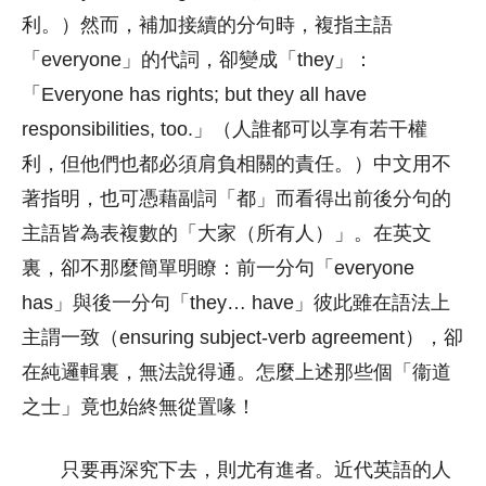
利。）然而，補加接續的分句時，複指主語
「everyone」的代詞，卻變成「they」：
「Everyone has rights; but they all have
responsibilities, too.」（人誰都可以享有若干權
利，但他們也都必須肩負相關的責任。）中文用不
著指明，也可憑藉副詞「都」而看得出前後分句的
主語皆為表複數的「大家（所有人）」。在英文
裏，卻不那麼簡單明瞭：前一分句「everyone
has」與後一分句「they… have」彼此雖在語法上
主謂一致（ensuring subject-verb agreement），卻
在純邏輯裏，無法說得通。怎麼上述那些個「衞道
之士」竟也始終無從置喙！
只要再深究下去，則尤有進者。近代英語的人