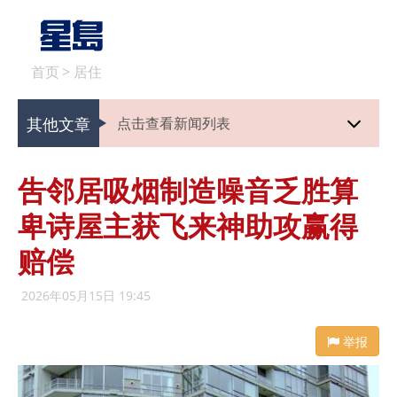
首页
>
居住
其他文章
点击查看新闻列表
吿邻居吸烟制造噪音乏胜算
卑诗屋主获飞来神助攻赢得
赔偿
2026年05月15日 19:45
举报