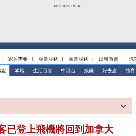
|
家居需要
|
專業服務
|
商業服務
|
出租買賣
|
汽
焦點
本地
生活百答
中港台
娛樂
好去處
體育
客已登上飛機將回到加拿大