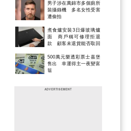
男子涉在萬錦市多個廁所
裝攝錄機 多名女性受害
遭偷拍
煮食爐安裝3日爆玻璃爐
面 商戶稱可修理拒退
款 顧客未退貨能否取回
金錢？
500萬元樂透彩票士嘉堡
售出 幸運得主一夜變富
翁