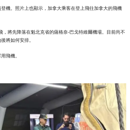
員登機。照片上也顯示，加拿大乘客在登上飛往加拿大的飛機
機已起飛，將先降落在魁北克省的薩格奈-巴戈特維爾機場。目前尚不
地後將如何安排。
軍用飛機。