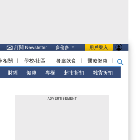
✉
訂閱 Newsletter
多倫多
用戶登入
車相關
|
學校/社區
|
餐廳飲食
|
醫療健康
|
財經
健康
專欄
超市折扣
雜貨折扣