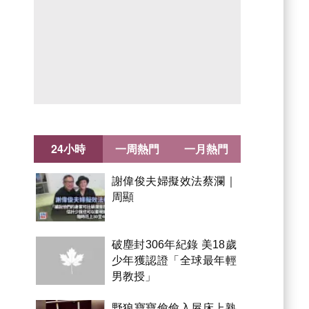
24小時
一周熱門
一月熱門
謝偉俊夫婦擬效法蔡瀾｜
周顯
破塵封306年紀錄 美18歲
少年獲認證「全球最年輕
男教授」
野狼寶寶偷偷入屋床上熟