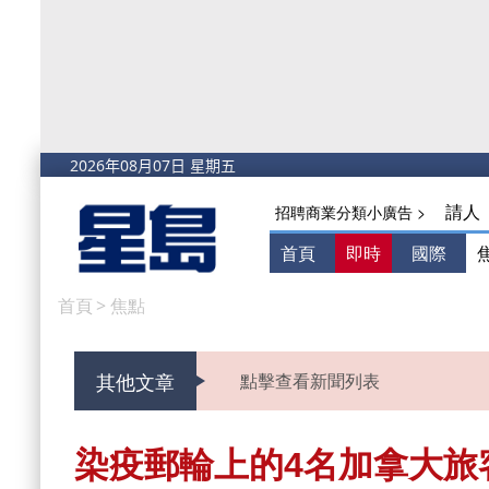
請人
招聘商業分類小廣告 >
首頁
即時
國際
首頁
>
焦點
其他文章
點擊查看新聞列表
染疫郵輪上的4名加拿大旅