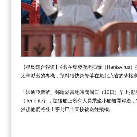
【星島綜合報道】4名在爆發漢坦病毒（Hantavirus）
太華派出的專機，預料很快會降落在魁北克省的薩格奈-巴戈特維爾機場
「洪迪亞斯號」郵輪於當地時間周日（10日）早上抵達西班
（Tenerife），隨後船上所有人員乘坐小船離開岸
然後他們將登上密封巴士直接被送往飛機。