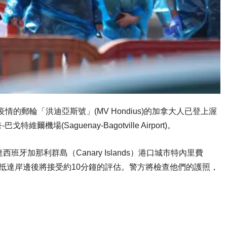
疫情的郵輪「洪迪亞斯號」(MV Hondius)的加拿大人已登上渥
(Saguenay-Bagotville Airport)。
牙加那利群島（Canary Islands）港口城市特內里費
邊，抵達岸邊後將接受約10分鐘的評估。警方將檢查他們的護照，