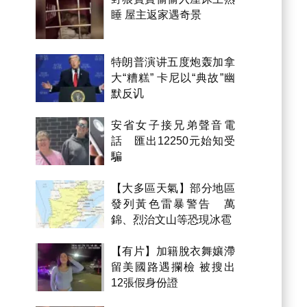
睡 屋主返家遇奇景
特朗普演讲五度炮轰加拿
大“糟糕” 卡尼以“典故”幽
默反讥
安省女子接兄弟聲音電
話 匯出12250元始知受
騙
【大多區天氣】部分地區
發列黃色雷暴警告 萬
錦、烈治文山等恐現冰雹
【有片】加籍脫衣舞孃滯
留美國路遇攔檢 被搜出
12張假身份證