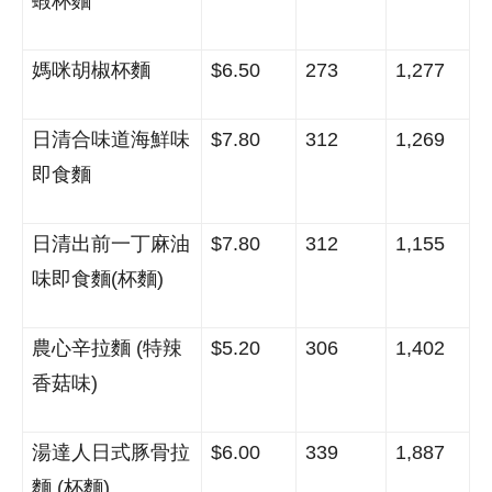
蝦杯麵
媽咪胡椒杯麵
$6.50
273
1,277
日清合味道海鮮味
$7.80
312
1,269
即食麵
日清出前一丁麻油
$7.80
312
1,155
味即食麵
(
杯麵
)
農心辛拉麵
(
特辣
$5.20
306
1,402
香菇味
)
湯達人日式豚骨拉
$6.00
339
1,887
麵
(
杯麵
)