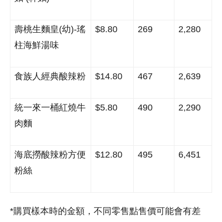
壽桃生麵皇
(
幼
)-
瑤
$8.80
269
2,280
柱海鮮湯味
食族人經典酸辣粉
$14.80
467
2,639
統一來一桶紅燒牛
$5.80
490
2,290
肉麵
海底撈酸辣粉方便
$12.80
495
6,451
粉絲
*購買樣本時的金額，不同零售點售價可能會有差