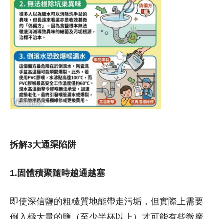
拆解3大通渠陷阱
1.固體積聚隨時越通越塞
即使深信鹽的粗糙質地能帶走污垢，但實際上需要
倒入極大量的鹽（至少半杯以上）才可能有些微摩