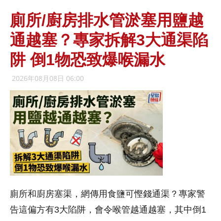
廁所/廚房排水管淤塞用鹽越
通越塞？專家拆解3大通渠陷
阱 倒1物恐致爆喉漏水
2026年08月08日 06:00
廁所和廚房塞渠，網傳用食鹽可慳錢通渠？專家警
告這偏方有3大陷阱，會令喉管越通越塞，其中倒1