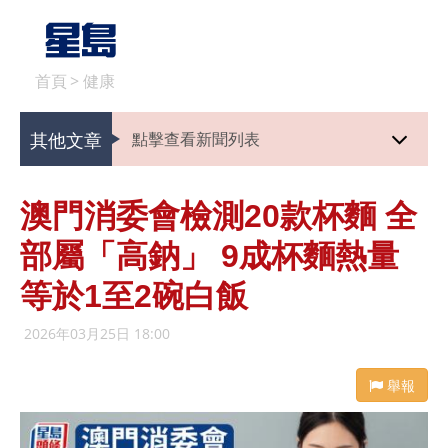
首頁
>
健康
其他文章
點擊查看新聞列表
澳門消委會檢測20款杯麵 全
部屬「高鈉」 9成杯麵熱量
等於1至2碗白飯
2026年03月25日 18:00
舉報