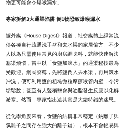
物更可能會令爆喉漏水。
專家拆解3大通渠陷阱 倒1物恐致爆喉漏水
據外媒《House Digest》報道，社交媒體上經常流
傳各種自行疏通洗手盆和去水渠的家居偏方。不少
人以為只需使用常見的廚房調味料，就能快速解決
塞渠煩惱，當中以「食鹽加滾水」的通渠秘技最為
受歡迎。網民聲稱，先將鹽倒入去水渠，再用滾水
沖洗，便可利用鹽的粗糙微粒摩擦喉管內壁，令污
垢鬆脫；甚至有人聲稱鹽會與油脂發生反應以化解
淤塞。然而，專家指出這其實是大錯特錯的迷思。
從化學角度來看，食鹽的結構非常穩定（鈉離子與
氯離子之間存在強大的離子鍵），根本不會輕易與