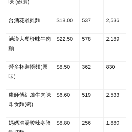
味
(
碗裝
)
台酒花雕雞麵
$18.00
537
2,536
滿漢大餐珍味牛肉
$22.50
578
2,189
麵
營多杯裝撈麵
(
原
$8.50
362
830
味
)
康師傅紅燒牛肉味
$6.60
519
2,533
即食麵
(
碗
)
媽媽濃湯酸辣冬陰
$8.80
256
1,880