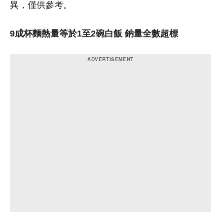
異，僅供參考。
9成杯麵熱量等於1至2碗白飯 鈉量全數超標