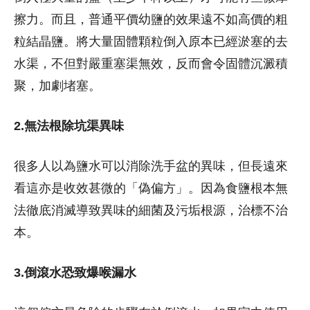
擦力。而且，普通平價幼鹽的效果遠不如高價的粗
粒結晶鹽。將大量固體顆粒倒入原本已經淤塞的去
水渠，不但對嚴重塞渠無效，反而會令固體沉澱積
聚，加劇堵塞。
2.無法根除坑渠異味
很多人以為鹽水可以消除洗手盆的異味，但長遠來
看這亦是收效甚微的「偽偏方」。因為食鹽根本無
法徹底消滅導致異味的細菌及污垢根源，治標不治
本。
3.倒滾水恐致爆喉漏水