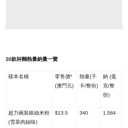
20款杯麵熱量鈉量一覽
樣本名稱
零售價
*
熱量
(
千
鈉
(
毫
(
澳門元
)
卡
/
整份
)
克
/
整
份
)
超力碗裝銀絲米粉
$13.5
340
1,584
(
雪菜肉絲味
)