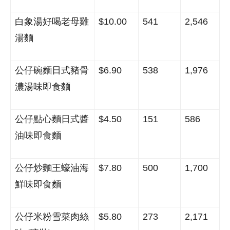
白象湯好喝老母雞
$10.00
541
2,546
湯麵
公仔碗麵日式豬骨
$6.90
538
1,976
濃湯味即食麵
公仔點心麵日式醬
$4.50
151
586
油味即食麵
公仔炒麵王蠔油海
$7.80
500
1,700
鮮味即食麵
公仔米粉雪菜肉絲
$5.80
273
2,171