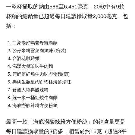
一整杯攝取的鈉由586至6,451毫克。20款中有9款
杯麵的總鈉量已超過每日建議攝取量2,000毫克，包
括：
白象湯好喝老母雞湯麵
公仔米粉雪菜肉絲味 (碗裝)
台酒花雕雞麵
滿漢大餐珍味牛肉麵
康師傅紅燒牛肉味即食麵(碗)
壽桃生麵皇(幼)-瑤柱海鮮湯味
食族人經典酸辣粉
統一來一桶紅燒牛肉麵
海底撈酸辣粉方便粉絲
最高一款「海底撈酸辣粉方便粉絲」的鈉含量更是
每日建議攝取量的3倍多，相當於約16克（超過3平