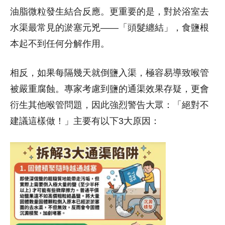
油脂微粒發生結合反應。更重要的是，對於浴室去
水渠最常見的淤塞元兇——「頭髮纏結」，食鹽根
本起不到任何分解作用。
相反，如果每隔幾天就倒鹽入渠，極容易導致喉管
被嚴重腐蝕。專家考慮到鹽的通渠效果存疑，更會
衍生其他喉管問題，因此強烈警告大眾：「絕對不
建議這樣做！」主要有以下3大原因：