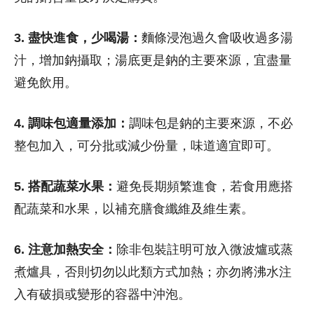
3. 盡快進食，少喝湯：
麵條浸泡過久會吸收過多湯
汁，增加鈉攝取；湯底更是鈉的主要來源，宜盡量
避免飲用。
4. 調味包適量添加：
調味包是鈉的主要來源，不必
整包加入，可分批或減少份量，味道適宜即可。
5. 搭配蔬菜水果：
避免長期頻繁進食，若食用應搭
配蔬菜和水果，以補充膳食纖維及維生素。
6. 注意加熱安全：
除非包裝註明可放入微波爐或蒸
煮爐具，否則切勿以此類方式加熱；亦勿將沸水注
入有破損或變形的容器中沖泡。