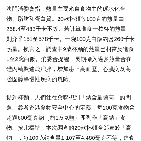
澳門消委會指，熱量主要來自食物中的碳水化合
物、脂肪和蛋白質。20款杯麵每100克的熱量由
268.4至483千卡不等。若計算進食一整杯的熱量，
則介乎151至578千卡。一碗100克白飯約含260千卡
熱量。換言之，調查中9成杯麵的熱量已相當於進食
1至2碗白飯。消委會提醒，長期攝入過多熱量會在
體內積聚造成肥胖，增加患上高血壓、心臟病及高
膽固醇等慢性疾病的風險。
提到杯麵，人們往往會聯想到「鈉含量偏高」的問
題。參考香港食物安全中心的定義，每100克食物含
超過600毫克鈉（約1.5克鹽）即列作「高鈉」食
物。按此標準，本次調查的20款杯麵全部屬於「高
鈉」，每100克鈉含量1,107至4,480毫克不等，進食