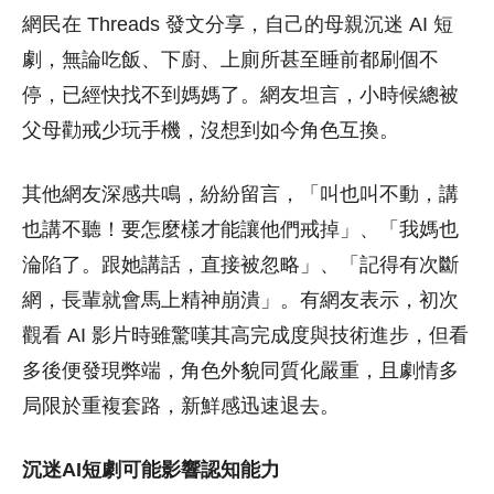
網民在 Threads 發文分享，自己的母親沉迷 AI 短
劇，無論吃飯、下廚、上廁所甚至睡前都刷個不
停，已經快找不到媽媽了。網友坦言，小時候總被
父母勸戒少玩手機，沒想到如今角色互換。
其他網友深感共鳴，紛紛留言，「叫也叫不動，講
也講不聽！要怎麼樣才能讓他們戒掉」、「我媽也
淪陷了。跟她講話，直接被忽略」、「記得有次斷
網，長輩就會馬上精神崩潰」。有網友表示，初次
觀看 AI 影片時雖驚嘆其高完成度與技術進步，但看
多後便發現弊端，角色外貌同質化嚴重，且劇情多
局限於重複套路，新鮮感迅速退去。
沉迷AI短劇可能影響認知能力