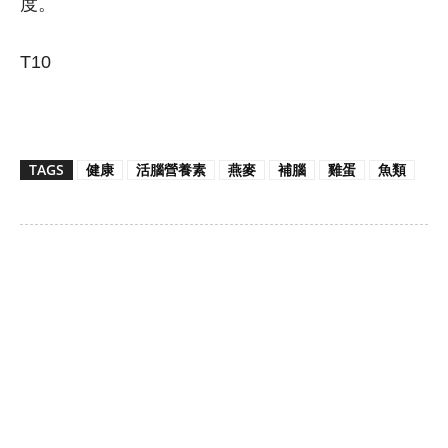
度。
T10
TAGS
健康
活腦營養素
燕麥
補腦
雞蛋
魚類