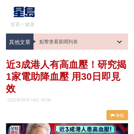
首頁
>
健康
其他文章
點擊查看新聞列表
近3成港人有高血壓！研究揭
1家電助降血壓 用30日即見
效
2025年09月14日 18:00
舉報