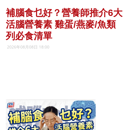
補腦食乜好？營養師推介6大
活腦營養素 雞蛋/燕麥/魚類
列必食清單
2026年08月08日 18:00