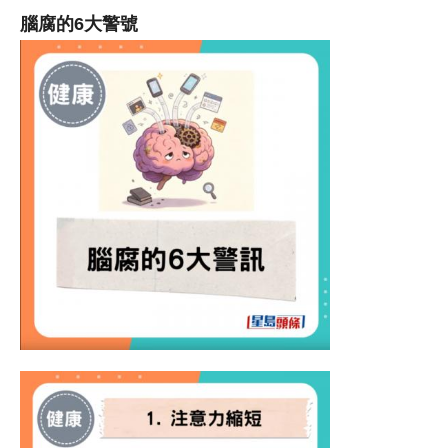
腦腐的6大警號