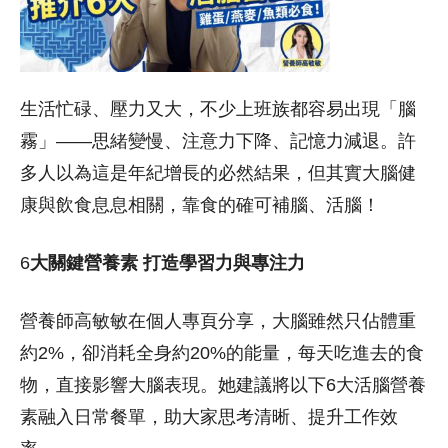
生活忙碌、壓力又大，不少上班族都容易出現「腦
霧」——思緒變慢、注意力下降、記憶力減退。許
多人以為這是年紀增長的必然結果，但其實大腦健
康與飲食息息相關，靠食的確可補腦、活腦！
6
大關鍵營養素 打造學習力與專注力
營養師高敏敏在個人專頁分享，大腦雖然只佔體重
約2%，卻消耗全身約20%的能量，每天吃進去的食
物，直接影響大腦表現。她建議將以下6大活腦營養
素融入日常餐單，助大家思考清晰、提升工作效