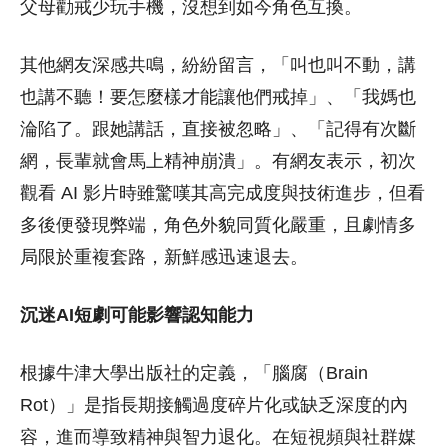
父母勸戒少玩手機，沒想到如今角色互換。
其他網友深感共鳴，紛紛留言，「叫也叫不動，講
也講不聽！要怎麼樣才能讓他們戒掉」、「我媽也
淪陷了。跟她講話，直接被忽略」、「記得有次斷
網，長輩就會馬上精神崩潰」。有網友表示，初次
觀看 AI 影片時雖驚嘆其高完成度與技術進步，但看
多後便發現弊端，角色外貌同質化嚴重，且劇情多
局限於重複套路，新鮮感迅速退去。
沉迷AI短劇可能影響認知能力
根據牛津大學出版社的定義，「腦腐（Brain
Rot）」是指長期接觸過度碎片化或缺乏深度的內
容，進而導致精神與智力退化。在短視頻與社群媒