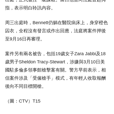
指，表示明白聆訊內容。
周三出庭時，Bennett仍躺在醫院病床上，身穿橙色
囚衣，全程沒有發言或作出回應，法庭將案件押後
至9月16日再審理。
案件另有兩名被告，包括19歲女子Zara Jabbi及18
歲男子Sheldon Tracy-Stewart，涉嫌與3月10日美
國駐多倫多領事館槍擊案有關。警方早前表示，相
信案件涉及「受僱槍手」模式，有年輕人收取報酬
後向不同目標開槍。
（圖：CTV）T15