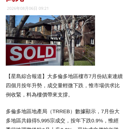
2026年08月06日 09:21
【星島綜合報道】大多倫多地區樓市7月份結束連續
四個月按年升勢，成交量輕微下跌，惟市場供求比
例收緊，料為樓價帶來支撐。
多倫多地區地產局（TRREB）數據顯示，7月份大
多地區共錄得5,995宗成交，按年下跌0.9%，惟經