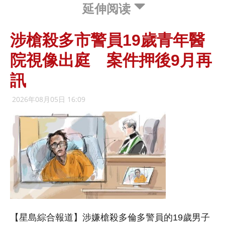
延伸阅读
涉槍殺多市警員19歲青年醫
院視像出庭 案件押後9月再
訊
2026年08月05日 16:09
【星島綜合報道】涉嫌槍殺多倫多警員的19歲男子