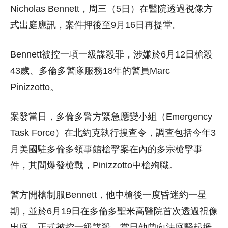
Nicholas Bennett，周三（5日）在醫院透過視像方
式出庭應訊，案件押後至9月16日再提堂。
Bennett被控一項一級謀殺罪，涉嫌於6月12日槍殺
43歲、多倫多警隊服務18年的警員Marc
Pinizzotto。
案發當日，多倫多警方緊急應變小組（Emergency
Task Force）在北約克執行搜查令，調查包括今年3
月美國駐多倫多領事館槍擊案在內的多宗槍擊事
件，其間爆發槍戰，Pinizzotto中槍殉職。
警方開槍制服Bennett，他中槍後一度昏迷約一星
期，並於6月19日在多倫多聖米高醫院首次透過視像
出庭，正式被控一級謀殺。當日他曾向法庭豎起拇