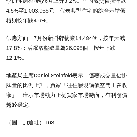
季節性調整後較6月上升3.2%。平均成交價按年跌
4.5%至1,003,956元，代表典型住宅的綜合基準價
格則按年跌4.6%。
供應方面，7月份新掛牌物業14,484個，按年大減
17.8%；活躍放盤總量為26,098個，按年下跌
12.1%。
地產局主席Daniel Steinfeld表示，隨著成交量佔掛
牌量的比例上升，買家「往往發現議價空間正在收
窄」，暗示市場動力正從買家市場轉向，有利樓價
趨於穩定。
（圖：加通社）T08