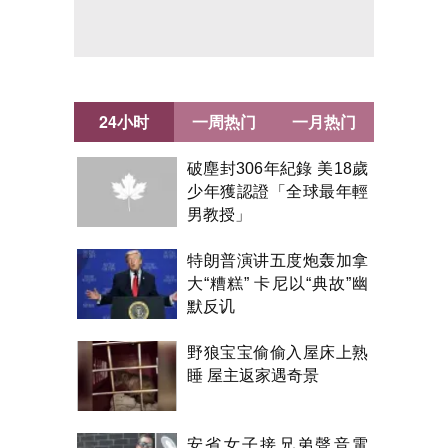
24小时
一周热门
一月热门
破塵封306年紀錄 美18歲
少年獲認證「全球最年輕
男教授」
特朗普演讲五度炮轰加拿
大“糟糕” 卡尼以“典故”幽
默反讥
野狼宝宝偷偷入屋床上熟
睡 屋主返家遇奇景
安省女子接兄弟聲音電