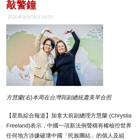
敲警鐘
2026年08月08日 04:59
方慧蘭(右)本周在台灣與副總統蕭美琴合照
【星島綜合報道】加拿大前副總理方慧蘭 (Chrystia
Freeland)表示，中國一項新法例聲稱有權檢控世界
任何地方涉嫌破壞中國「民族團結」的個人及組