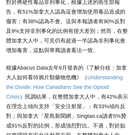
對於將硬性毒品非刑事化，根據上述的衛生部報
告，有51%加拿大人認為這會增加使用毒品造成的
傷害；有38%認為不會。這與本報讀者有90%反對
及9%支持非刑事化的比例有很大差別；然而，在整
體加拿大人中，可見仍有超過一半認為非刑事化會
增加毒害，這點與華裔讀者看法一致。
根據Abacus Data去年9月發表的《了解分歧：加拿
大人如何看待鴉片類藥物危機》（
Understanding
the Divide: How Canadians See the Opioid
Crisis
）民調結果，在整體加拿大人中，有42%表示
在理念上傾向支持「安全注射屋」；有33%傾向反
對；與加拿大「星島新聞網」Singtao.ca讀者5%贊
成91%反對的比例，形成強烈對比。不過，對於如