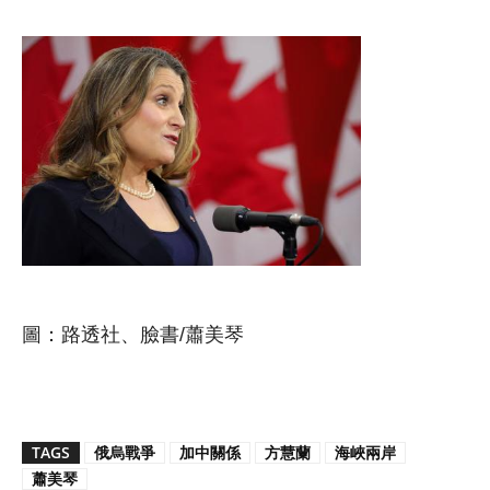
圖：路透社、臉書/蕭美琴
TAGS
俄烏戰爭
加中關係
方慧蘭
海峽兩岸
蕭美琴