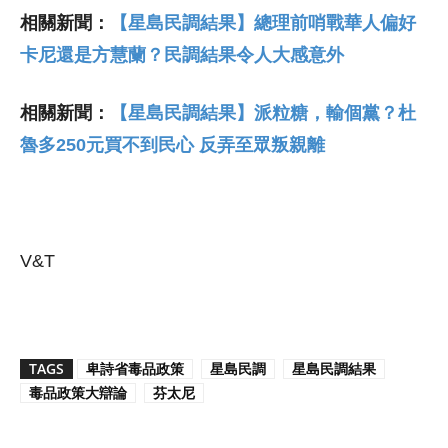
相關新聞：
【星島民調結果】總理前哨戰華人偏好
卡尼還是方慧蘭？民調結果令人大感意外
相關新聞：
【星島民調結果】派粒糖，輸個黨？杜
魯多250元買不到民心 反弄至眾叛親離
V&T
TAGS
卑詩省毒品政策
星島民調
星島民調結果
毒品政策大辯論
芬太尼