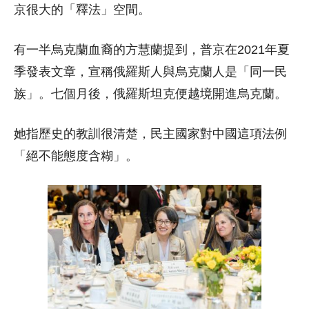
京很大的「釋法」空間。
有一半烏克蘭血裔的方慧蘭提到，普京在2021年夏
季發表文章，宣稱俄羅斯人與烏克蘭人是「同一民
族」。七個月後，俄羅斯坦克便越境開進烏克蘭。
她指歷史的教訓很清楚，民主國家對中國這項法例
「絕不能態度含糊」。