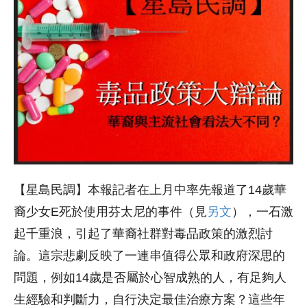
【星島民調】本報記者在上月中率先報道了14歲華
裔少女E死於使用芬太尼的事件（見
另文
），一石激
起千重浪，引起了華裔社群對毒品政策的激烈討
論。這宗悲劇反映了一連串值得公眾和政府深思的
問題，例如14歲是否屬於心智成熟的人，有足夠人
生經驗和判斷力，自行決定最佳治療方案？這些年