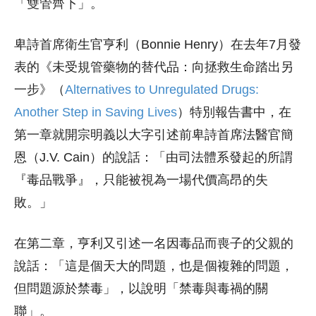
「雙管齊下」。
卑詩首席衛生官亨利（Bonnie Henry）在去年7月發
表的《未受規管藥物的替代品：向拯救生命踏出另
一步》（
Alternatives to Unregulated Drugs:
Another Step in Saving Lives
）特別報告書中，在
第一章就開宗明義以大字引述前卑詩首席法醫官簡
恩（J.V. Cain）的說話：「由司法體系發起的所謂
『毒品戰爭』，只能被視為一場代價高昂的失
敗。」
在第二章，亨利又引述一名因毒品而喪子的父親的
說話：「這是個天大的問題，也是個複雜的問題，
但問題源於禁毒」，以說明「禁毒與毒禍的關
聯」。