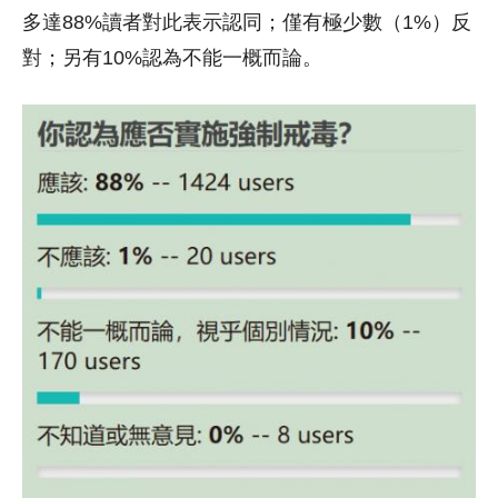
多達88%讀者對此表示認同；僅有極少數（1%）反
對；另有10%認為不能一概而論。