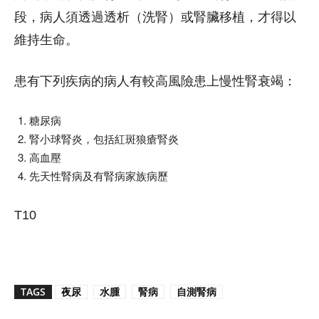
段，病人須透過透析（洗腎）或腎臟移植，才得以
維持生命。
患有下列疾病的病人有較高風險患上慢性腎衰竭：
糖尿病
腎小球腎炎，包括紅斑狼瘡腎炎
高血壓
先天性腎病及有腎病家族病歷
T10
TAGS
夜尿
水腫
腎病
自測腎病