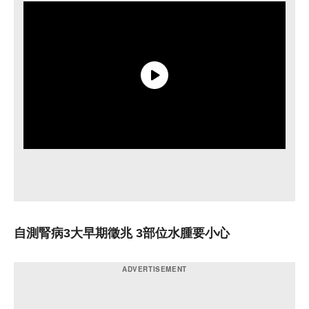
自測腎病3大早期徵兆 3部位水腫要小心