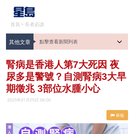
首頁
>
長者必讀
其他文章
點擊查看新聞列表
腎病是香港人第7大死因 夜
尿多是警號？自測腎病3大早
期徵兆 3部位水腫小心
2025年01月05日 06:00
舉報