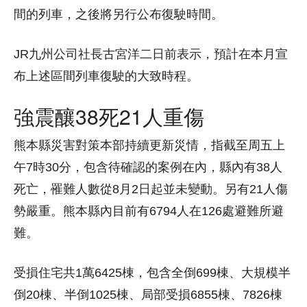
間的列車，之後將另行公布復駛時間。
JR九州公司社長古宮洋二日前表示，預計在本月宣
布上述區間列車復駛的大致時程。
強震釀38死21人重傷
熊本縣災害對策本部持續更新災情，指截至周五上
午7時30分，包含待確認的案例在內，縣內有38人
死亡，罹難人數從8月2日起並未變動。另有21人傷
勢嚴重。熊本縣內目前有6794人在126處避難所避
難。
受損住宅共1萬6425棟，包含全倒699棟、大規模半
倒20棟、半倒1025棟、局部受損6855棟、7826棟