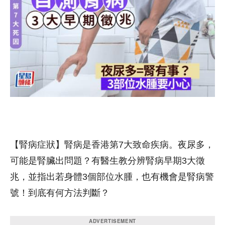
【腎病症狀】腎病是香港第7大致命疾病。夜尿多，
可能是腎臟出問題？有醫生教分辨腎病早期3大徵
兆，並指出若身體3個部位水腫，也有機會是腎病警
號！到底有何方法判斷？