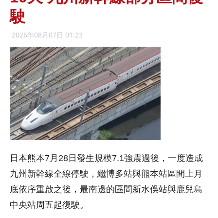
駛
2026年08月07日 01:23
日本熊本7月28日發生規模7.1強震過後，一度造成
九州新幹線全線停駛，繼博多站與熊本站區間上月
底依序重啟之後，最南邊的區間新水俁站與鹿兒島
中央站周五起復駛。