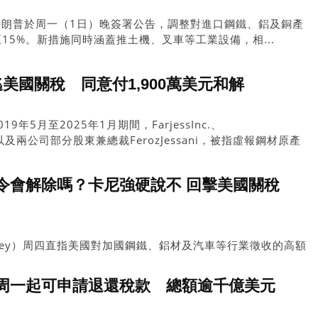
特朗普於周一（1日）晚簽署公告，調整對進口鋼鐵、鋁及銅產
15%。新措施同時涵蓋推土機、叉車等工業設備，相...
美國關稅 同意付1,900萬美元和解
年5月至2025年1月期間，FarjessInc.、
Inc.，以及兩公司部分股東兼總裁FerozJessani，被指虛報鋼材原產
歐洲及亞洲製造的平軋鋼材（flat-rolledsteel）繳付適
令會解除嗎？卡尼強硬說不 回擊美國關稅
rney）周四直指美國對加國鋼鐵、鋁材及汽車等行業徵收的高額
是公然「違反貿易協定」。他強調，除非美方取消這些重創加國
國酒類的銷售禁令將難以鬆綁。
周一起可申請退還稅款 總額逾千億美元