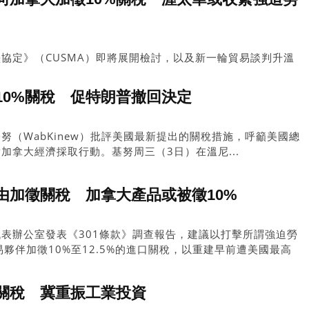
協定》（CUSMA）即將展開檢討，以及新一輪貿易談判升溫
出加拿大成為美國「第51州」的言論，同時華府又以打擊強
括加拿大在內的多個貿易夥伴加徵關稅，令加美關係再添變數。
10%關稅 促特朗普撤回決定
努（WabKinew）批評美國最新提出的關稅措施，呼籲美國總
加拿大經濟採取行動。基努周三（3日）在溫尼...
由加徵關稅 加拿大產品或被徵10%
表辦公室發表《301條款》調查報告，建議以打擊所謂強迫勞
夥伴加徵10%至12.5%的進口關稅，以重建早前遭美國最高
關稅 冀重振工業投資