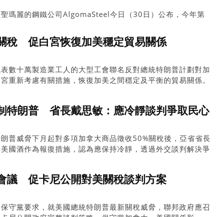
瑪麗的鋼鐵公司AlgomaSteel今日（30日）公布，今年第
損，主要受美國對進口鋼材徵收50%關稅，以及公司推進煉鋼轉型
關稅 促白宮恢復加美穩定貿易關係
代表數十萬製造業工人的大型工會聯名反對總統特朗普計劃對加
白宮重新考慮有關措施，恢復加美之間穩定及平衡的貿易關係。
制特朗普 省長戴思敏：應冷靜談判爭取民心
朗普威脅下月起對多項加拿大商品徵收50%關稅後，亞省省長
售美國酒作為報復措施，認為應保持冷靜，透過外交談判解決爭
會議 促卡尼公開對美關稅談判方案
邦保守黨要求，就美國總統特朗普最新關稅威脅，聯邦政府應召