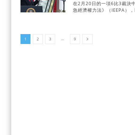
在2月20日的一項6比3裁決
急經濟權力法》（IEEPA
為，侵犯國會的徵稅權。
...
1
2
3
9