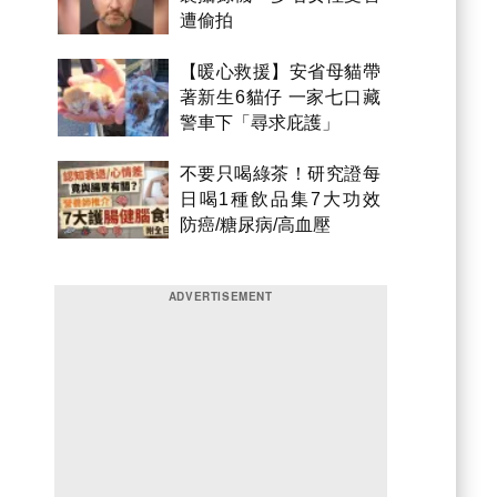
遭偷拍
【暖心救援】安省母貓帶
著新生6貓仔 一家七口藏
警車下「尋求庇護」
不要只喝綠茶！研究證每
日喝1種飲品集7大功效
防癌/糖尿病/高血壓