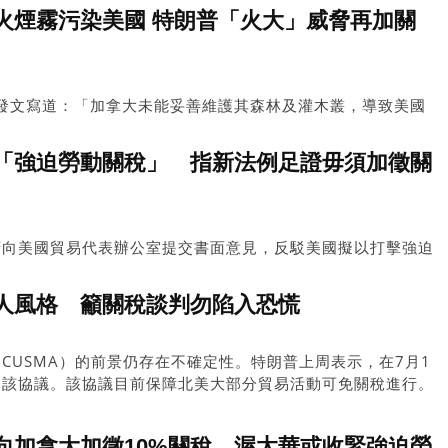
火煙霧污染美國 特朗普「火大」威脅再加關
l網站上發文寫道：「加拿大未能妥善維護其森林及灌木叢，導致美國
康的空氣侵襲，我們要求加拿大為此負責。這種空氣品質危險且
「強迫勞動關稅」 指新法例足證毋須加徵關
府向美國貿易代表辦公室提交書面意見，反駁美國擬以打擊強迫
徵關稅，強調加拿大已推出新法例及多項措施，沒有任何理據再
人風格 籲關稅談判勿陷入恐慌
CUSMA）的前景仍存在不確定性。特朗普上周表示，在7月1
」該協議。該協議目前保障北美大部分貿易活動可免關稅進行。
向加拿大加徵10%關稅 渥太華或收緊強迫勞