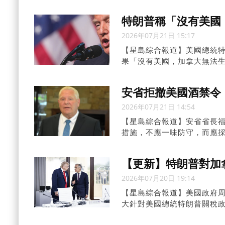
但企業成本上升，消費者亦
特朗普稱「沒有美國
2026年07月21日 15:17
【星島綜合報道】美國總統特
果「沒有美國，加拿大無法
稅。
安省拒撤美國酒禁令
2026年07月21日 14:54
【星島綜合報道】安省省長福
措施，不應一味防守，而應採
銷售美國酒類產品。
【更新】特朗普對加
2026年07月20日 19:14
【星島綜合報道】美國政府周
大針對美國總統特朗普關稅
省省長福特說渥太華理應報