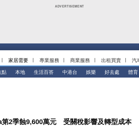
|
家居需要
|
專業服務
|
商業服務
|
出租買賣
|
汽
焦點
本地
生活百答
中港台
娛樂
好去處
體育
a第2季蝕9,600萬元 受關稅影響及轉型成本