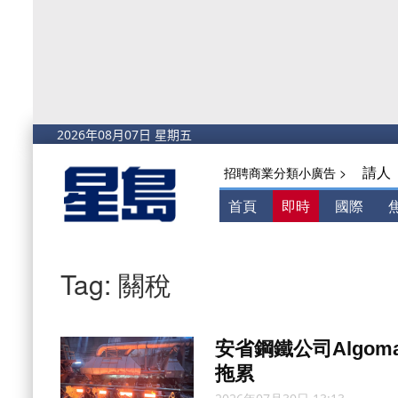
請人
招聘商業分類小廣告 >
首頁
即時
國際
Tag: 關稅
安省鋼鐵公司Algom
拖累