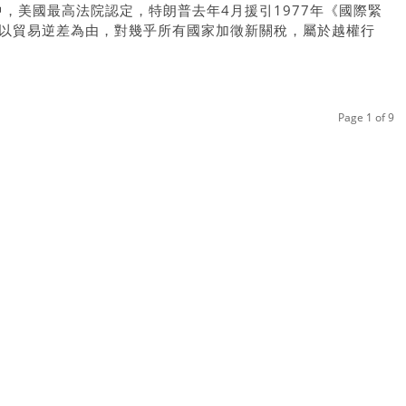
中，美國最高法院認定，特朗普去年4月援引1977年《國際緊
），以貿易逆差為由，對幾乎所有國家加徵新關稅，屬於越權行
Page 1 of 9