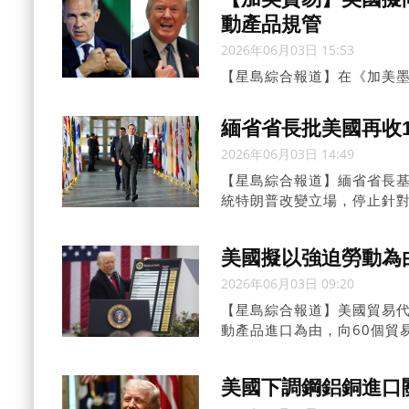
動產品規管
2026年06月03日 15:53
【星島綜合報道】在《加美墨
之際，美國總統特朗普再次拋
迫勞動產品為由，建議向包
緬省省長批美國再收
2026年06月03日 14:49
【星島綜合報道】緬省省長基
統特朗普改變立場，停止針對
美國擬以強迫勞動為
2026年06月03日 09:20
【星島綜合報道】美國貿易代
動產品進口為由，向60個貿易
法院否決的全面關稅措施。
美國下調鋼鋁銅進口