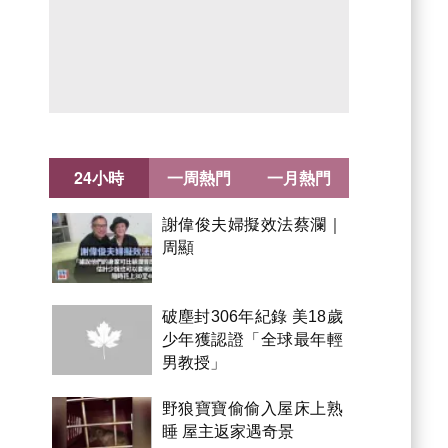
24小時
一周熱門
一月熱門
謝偉俊夫婦擬效法蔡瀾｜
周顯
破塵封306年紀錄 美18歲
少年獲認證「全球最年輕
男教授」
野狼寶寶偷偷入屋床上熟
睡 屋主返家遇奇景