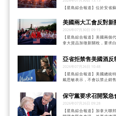
2026年07月30日 13:13
【星島綜合報道】位於安省蘇聖
二季錄得9,600萬元淨虧
影響。
美國兩大工會反對新
2026年07月30日 09:15
【星島綜合報道】美國兩個
拿大貨品加徵新關稅，要求
亞省拒禁售美國酒反
2026年07月26日 10:48
【星島綜合報道】美國總統特
戴思敏表示，不會以禁止銷
端。
保守黨要求召開緊急
2026年07月26日 09:28
【星島綜合報道】加拿大聯