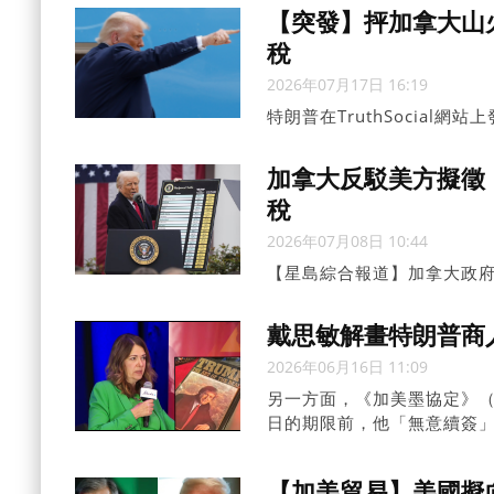
【突發】抨加拿大山
稅
2026年07月17日 16:19
特朗普在TruthSocia
遭受污濁、污染嚴重且不健
完全不可接受！」
加拿大反駁美方擬徵
稅
2026年07月08日 10:44
【星島綜合報道】加拿大政
勞動為由，向加拿大商品加
被徵收額外關稅。
戴思敏解畫特朗普商
2026年06月16日 11:09
另一方面，《加美墨協定》（
日的期限前，他「無意續簽
【加美貿易】美國擬