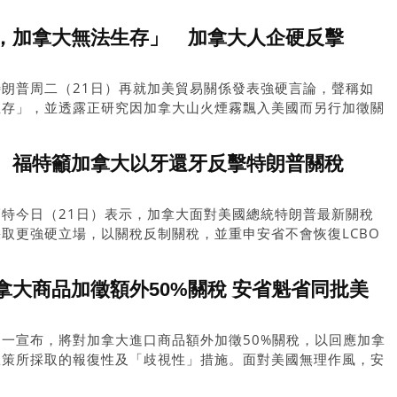
需承擔更高價格。
，加拿大無法生存」 加拿大人企硬反擊
朗普周二（21日）再就加美貿易關係發表強硬言論，聲稱如
生存」，並透露正研究因加拿大山火煙霧飄入美國而另行加徵關
 福特籲加拿大以牙還牙反擊特朗普關稅
特今日（21日）表示，加拿大面對美國總統特朗普最新關稅
取更強硬立場，以關稅反制關稅，並重申安省不會恢復LCBO
拿大商品加徵額外50%關稅 安省魁省同批美
一宣布，將對加拿大進口商品額外加徵50%關稅，以回應加拿
政策所採取的報復性及「歧視性」措施。面對美國無理作風，安
復，魁省省長批美國毫無道理。