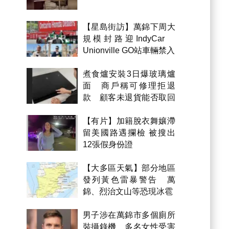
【星島街訪】萬錦下周大
規模封路迎IndyCar
Unionville GO站車輛禁入
煮食爐安裝3日爆玻璃爐
面 商戶稱可修理拒退
款 顧客未退貨能否取回
金錢？
【有片】加籍脫衣舞孃滯
留美國路遇攔檢 被搜出
12張假身份證
【大多區天氣】部分地區
發列黃色雷暴警告 萬
錦、烈治文山等恐現冰雹
男子涉在萬錦市多個廁所
裝攝錄機 多名女性受害