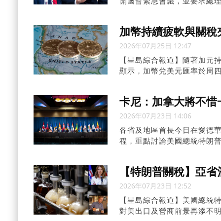
開國會緊急會議，並要求總理
加幣持續疲軟與關稅
2026年07月25日 12:47
【星島綜合報道】隨著加元
顯示，加幣兌美元匯率於周四
使得計劃前往美國的加拿大
卡尼：加拿大將不
2026年07月23日 14:06
各省及地區首長今日在愛德華王
程，重點討論美國總統特朗
【特朗普關稅】亞省
2026年07月23日 12:52
【星島綜合報道】美國總統特
對美出口及營商前景再添不