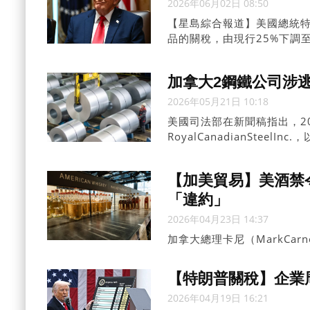
2026年06月02日 08:50
【星島綜合報道】美國總統
品的關稅，由現行25%下調至
加拿大2鋼鐵公司涉逃
2026年05月21日 10:18
美國司法部在新聞稿指出，2019
RoyalCanadianSteel
地為加拿大及美國，未有為原產自
當關稅。
【加美貿易】美酒禁
「違約」
2026年04月23日 14:37
加拿大總理卡尼（MarkCa
關稅已不僅是「摩擦」，而
產業的關稅，否則各省對美
【特朗普關稅】企業
2026年04月19日 16:21