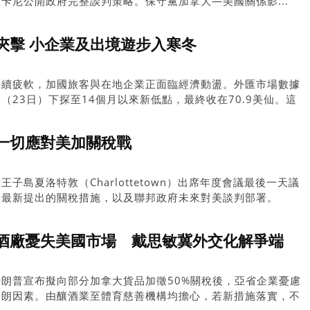
卡尼公開政府完整談判策略。保守黨加拿大—美國關係影...
夾擊 小企業及出境遊步入寒冬
持續疲軟，加國旅客與在地企業正面臨經濟動盪。外匯市場數據
（23日）下探至14個月以來新低點，最終收在70.9美仙。這
人承受匯差負擔，跨境消費力面臨嚴重縮水。
惜一切應對美加關稅戰
子島夏洛特敦（Charlottetown）出席年度會議最後一天議
普最新提出的關稅措施，以及聯邦政府未來對美談判部署。
酒廠憂失美國市場 戴思敏冀外交化解爭端
朗普宣布擬向部分加拿大貨品加徵50%關稅後，亞省企業憂慮
明朗因素。由釀酒業至體育慈善機構均擔心，若新措施落實，不