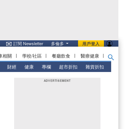
✉
訂閱 Newsletter
多倫多
用戶登入
車相關
|
學校/社區
|
餐廳飲食
|
醫療健康
|
財經
健康
專欄
超市折扣
雜貨折扣