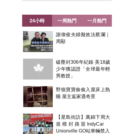
24小時
一周熱門
一月熱門
謝偉俊夫婦擬效法蔡瀾｜
周顯
破塵封306年紀錄 美18歲
少年獲認證「全球最年輕
男教授」
野狼寶寶偷偷入屋床上熟
睡 屋主返家遇奇景
【星島街訪】萬錦下周大
規模封路迎IndyCar
Unionville GO站車輛禁入