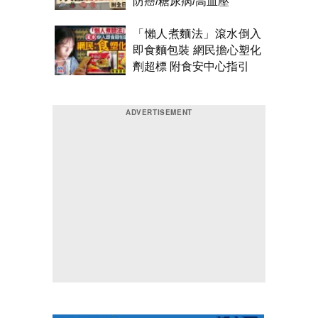
防癌/糖尿病/高血壓
「懶人煮麵法」滾水倒入
即食麵包裝 網民擔心塑化
劑超標 附食安中心指引