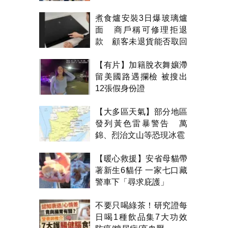
煮食爐安裝3日爆玻璃爐
面 商戶稱可修理拒退
款 顧客未退貨能否取回
金錢？
【有片】加籍脫衣舞孃滯
留美國路遇攔檢 被搜出
12張假身份證
【大多區天氣】部分地區
發列黃色雷暴警告 萬
錦、烈治文山等恐現冰雹
【暖心救援】安省母貓帶
著新生6貓仔 一家七口藏
警車下「尋求庇護」
不要只喝綠茶！研究證每
日喝1種飲品集7大功效