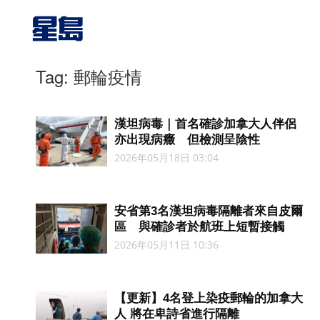
Tag: 郵輪疫情
漢坦病毒｜首名確診加拿大人伴侶
亦出現病癥 但檢測呈陰性
2026年05月18日 03:04
安省第3名漢坦病毒隔離者來自皮爾
區 與確診者於航班上短暫接觸
2026年05月11日 10:36
【更新】4名登上染疫郵輪的加拿大
人 將在卑詩省進行隔離