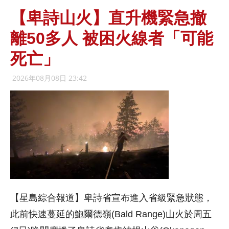
【卑詩山火】直升機緊急撤
離50多人 被困火線者「可能
死亡」
2026年08月08日 23:42
【星島綜合報道】卑詩省宣布進入省級緊急狀態，
此前快速蔓延的鮑爾德嶺(Bald Range)山火於周五