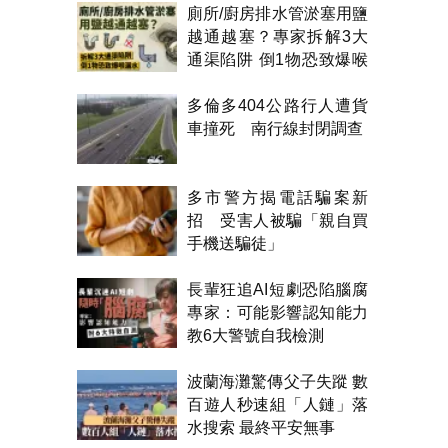
廁所/廚房排水管淤塞用鹽
越通越塞？專家拆解3大
通渠陷阱 倒1物恐致爆喉
漏水
多倫多404公路行人遭貨
車撞死 南行線封閉調查
多市警方揭電話騙案新
招 受害人被騙「親自買
手機送騙徒」
長輩狂追AI短劇恐陷腦腐
專家：可能影響認知能力
教6大警號自我檢測
波蘭海灘驚傳父子失蹤 數
百遊人秒速組「人鏈」落
水搜索 最終平安無事