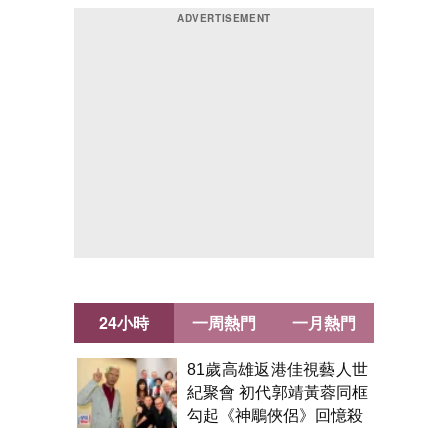
24小時
一周熱門
一月熱門
81歲高雄返港佳視藝人世
紀聚會 初代郭靖黃蓉同框
勾起《神鵰俠侶》回憶殺