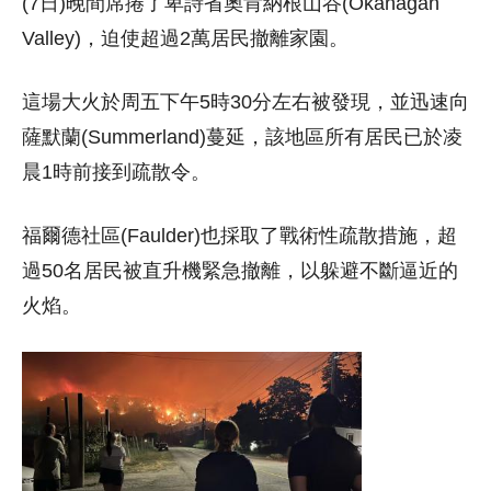
(7日)晚間席捲了卑詩省奧肯納根山谷(Okanagan
Valley)，迫使超過2萬居民撤離家園。
這場大火於周五下午5時30分左右被發現，並迅速向
薩默蘭(Summerland)蔓延，該地區所有居民已於凌
晨1時前接到疏散令。
福爾德社區(Faulder)也採取了戰術性疏散措施，超
過50名居民被直升機緊急撤離，以躲避不斷逼近的
火焰。