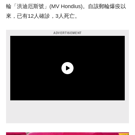
輪「洪迪厄斯號」(MV Hondius)。自該郵輪爆疫以
來，已有12人確診，3人死亡。