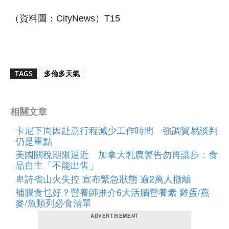
（資料圖：CityNews）T15
TAGS
多倫多天氣
相關文章
卡尼下周因赴意行程減少工作時間 強調貿易談判
仍是重點
美國關稅期限逼近 加拿大乳農警告勿再讓步：食
品自主「不能出售」
卑詩省山火失控 宣布緊急狀態 逾2萬人撤離
補腦食乜好？營養師推介6大活腦營養素 雞蛋/燕
麥/魚類列必食清單