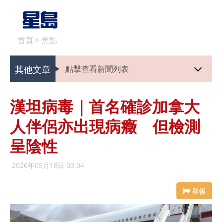
首頁
>
焦點
其他文章
點擊查看新聞列表
漢坦病毒｜首名確診加拿大
人伴侶亦出現病癥 但檢測
呈陰性
2026年05月18日 03:04
舉報