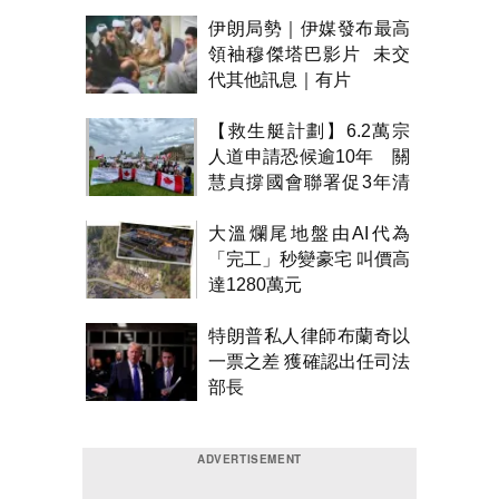
伊朗局勢｜伊媒發布最高
領袖穆傑塔巴影片 未交
代其他訊息｜有片
【救生艇計劃】6.2萬宗
人道申請恐候逾10年 關
慧貞撐國會聯署促3年清
積壓
大溫爛尾地盤由AI代為
「完工」秒變豪宅 叫價高
達1280萬元
特朗普私人律師布蘭奇以
一票之差 獲確認出任司法
部長