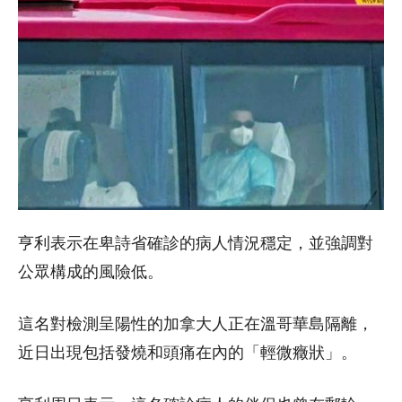
亨利表示在卑詩省確診的病人情況穩定，並強調對
公眾構成的風險低。
這名對檢測呈陽性的加拿大人正在溫哥華島隔離，
近日出現包括發燒和頭痛在內的「輕微癥狀」。