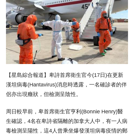
【星島綜合報道】卑詩首席衛生官今(17日)在更新
漢坦病毒(Hantavirus)消息時透露，一名確診者的伴
侶亦出現癥狀，但檢測呈陰性。
周日較早前，卑首席衛生官亨利(Bonnie Henry)醫
生確認，4名在卑詩省隔離的加拿大人中，有一人病
毒檢測呈陽性，這4人曾乘坐爆發漢坦病毒疫情的郵