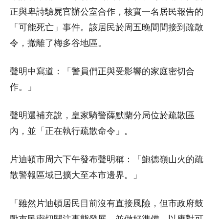
正與卑詩驗屍官辦公室合作，核實一名居民報告的
「可能死亡」事件。該居民於周五晚間間接到疏散
令，撤離了梅多谷地區。
聲明中寫道：「警員們正與受影響的家庭密切合
作。」
聲明還補充說，皇家騎警薩默蘭分局位於疏散區
內，並「正在執行疏散命令」。
片迪頓市周六下午發布聲明稱：「鮑德嶺山火的疏
散警報區域已擴大至本市邊界。」
「雖然片迪頓居民目前沒有直接風險，但市政府鼓
勵市民密切關注事態發展，並做好準備，以應對可