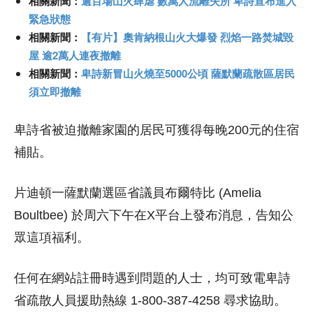
相關新聞：
逾百場山火肆虐 數萬人流離失所 卑詩宣布進入
緊急狀態
相關新聞：
【有片】奧肯納根山火大爆發 烈焰一路焚城毀
屋 逾2萬人連夜撤離
相關新聞：
卑詩新冒山火燒至5000公頃 薩默蘭疏散區居民
須立即撤離
卑詩省被迫撤離家園的居民可獲得每晚200元的住宿
補貼。
片迪頓一薩默蘭選區省議員布爾特比 (Amelia
Boultbee) 於周六下午在X平台上發布消息，告知公
眾這項福利。
任何在網站註冊時遇到問題的人士，均可致電卑詩
省疏散人員援助熱線 1-800-387-4258 尋求協助。