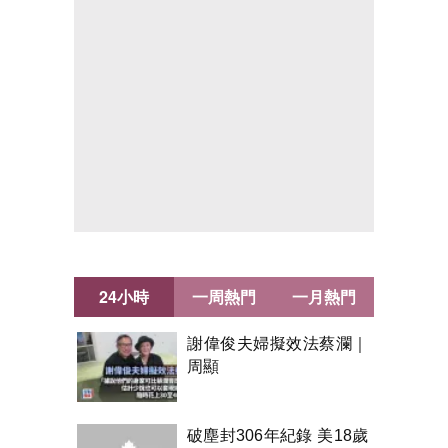
24小時
一周熱門
一月熱門
謝偉俊夫婦擬效法蔡瀾｜
周顯
破塵封306年紀錄 美18歲