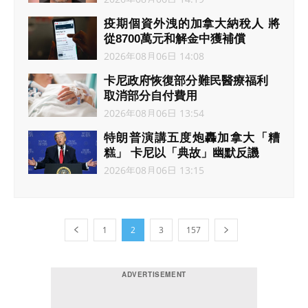
疫期個資外洩的加拿大納稅人 將
從8700萬元和解金中獲補償
2026年08月06日 14:08
卡尼政府恢復部分難民醫療福利
取消部分自付費用
2026年08月06日 13:54
特朗普演講五度炮轟加拿大「糟
糕」 卡尼以「典故」幽默反譏
2026年08月06日 13:15
1
2
3
157