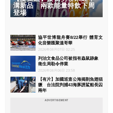
溝新品 兩款能量特飲下周
登場
協平世博龍舟賽8/22舉行 體育文
化音樂匯聚溫哥​​華
2026年08月07日 02:25
列治文食品公司被指有蟲鼠跡象
衛生局勒令停業
2026年08月06日 23:58
【有片】加國巡查公海揭割魚翅猖
獗 台法院判捕43海豚誘鯊船長囚
兩年
2026年08月06日 21:36