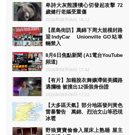
2026年08月06日 19:07
卑詩大灰熊護犢心切發起攻擊 72
歲健行老嫗受重傷
2026年08月06日 18:12
【星島街訪】萬錦下周大規模封路
迎IndyCar Unionville GO站車
輛禁入
2026年08月06日 18:00
8月6日焦點新聞 (A1電台YouTube
頻道)
2026年08月06日 17:42
【有片】加籍脫衣舞孃滯留美國路
遇攔檢 被搜出12張假身份證
2026年08月06日 17:22
【大多區天氣】部分地區發列黃色
雷暴警告 萬錦、烈治文山等恐現
冰雹
2026年08月06日 16:36
野狼寶寶偷偷入屋床上熟睡 屋主