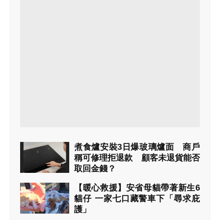
煮食爐安裝3日爆玻璃爐面 商戶
稱可修理拒退款 顧客未退貨能否
取回金錢？
2026年08月06日 19:31
【暖心救援】安省母貓帶著新生6
貓仔 一家七口藏警車下「尋求庇
護」