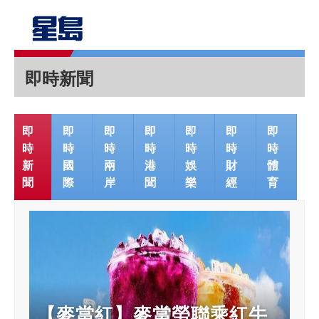
即時新聞
即
即
即
即
即
即
即
時
時
時
時
時
時
時
新
國
兩
港
娛
財
體
聞
際
岸
聞
樂
經
育
【麥當紅】麥當勞聯乘紅牛