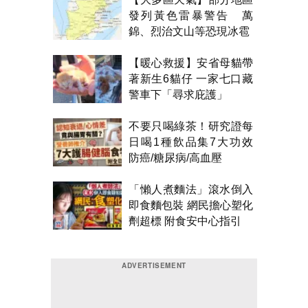
發列黃色雷暴警告 萬
錦、烈治文山等恐現冰雹
【暖心救援】安省母貓帶
著新生6貓仔 一家七口藏
警車下「尋求庇護」
不要只喝綠茶！研究證每
日喝1種飲品集7大功效
防癌/糖尿病/高血壓
「懶人煮麵法」滾水倒入
即食麵包裝 網民擔心塑化
劑超標 附食安中心指引