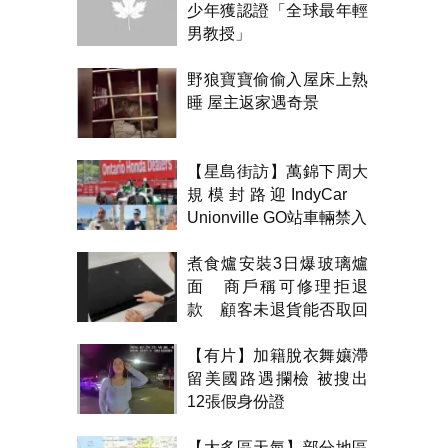
少年獲認證「全球最年輕
男教授」
野狼寶寶偷偷入屋床上熟
睡 屋主返家遇奇景
【星島街訪】萬錦下周大
規模封路迎IndyCar
Unionville GO站車輛禁入
煮食爐安裝3日爆玻璃爐
面 商戶稱可修理拒退
款 顧客未退貨能否取回
金錢？
【有片】加籍脫衣舞孃滯
留美國路遇攔檢 被搜出
12張假身份證
【大多區天氣】部分地區