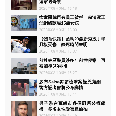
返家遇奇景
2026年08月06日 16:18
病童醫院再有員工被捕 前清潔工
涉網絡誘騙15歲女孩
2026年08月06日 16:00
【體育快訊】藍鳥23歲新秀投手半
月板受傷 缺席時間未明
2026年08月06日 15:37
前杜林區警員涉多年前性侵案 再
被加控5項罪名
2026年08月06日 15:27
多市Salsa舞節槍擊案疑兇落網
警方記者會將公布詳情
2026年08月06日 15:11
男子涉在萬錦市多個廁所裝攝錄
機 多名女性受害遭偷拍
2026年08月06日 14:19