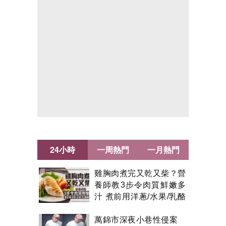
24小時
一周熱門
一月熱門
雞胸肉煮完又乾又柴？營
養師教3步令肉質鮮嫩多
汁 煮前用洋蔥/水果/乳酪
醃製都得？
萬錦市深夜小巷性侵案