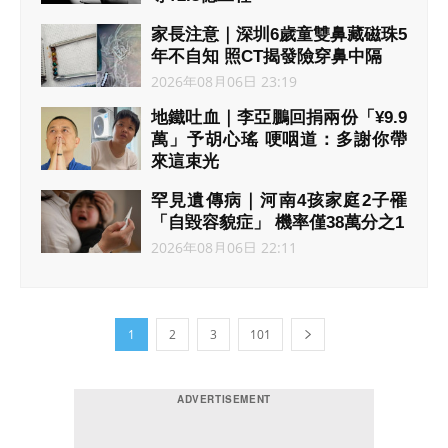
2026年08月07日 02:03
家長注意｜深圳6歲童雙鼻藏磁珠5
年不自知 照CT揭發險穿鼻中隔
2026年08月06日 23:19
地鐵吐血｜李亞鵬回捐兩份「¥9.9
萬」予胡心瑤 哽咽道：多謝你帶
來這束光
2026年08月06日 23:10
罕見遺傳病｜河南4孩家庭2子罹
「自毀容貌症」 機率僅38萬分之1
2026年08月06日 22:11
1
2
3
101