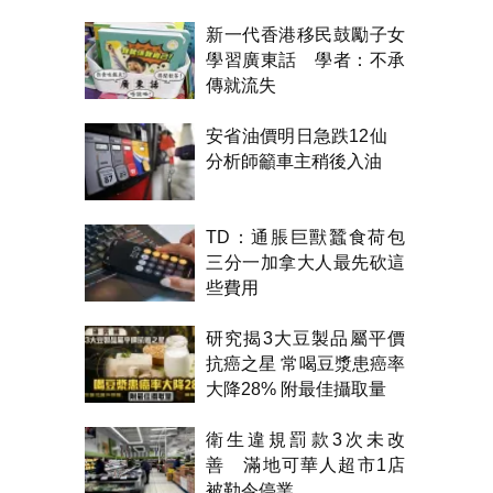
新一代香港移民鼓勵子女
學習廣東話 學者：不承
傳就流失
安省油價明日急跌12仙
分析師籲車主稍後入油
TD：通脹巨獸蠶食荷包
三分一加拿大人最先砍這
些費用
研究揭3大豆製品屬平價
抗癌之星 常喝豆漿患癌率
大降28% 附最佳攝取量
衛生違規罰款3次未改
善 滿地可華人超市1店
被勒令停業