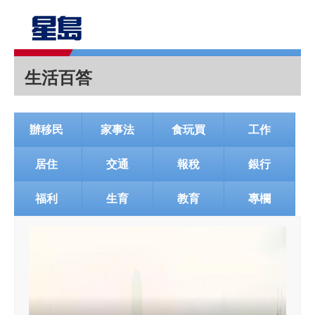
生活百答
辦移民
家事法
食玩買
工作
居住
交通
報稅
銀行
福利
生育
教育
專欄