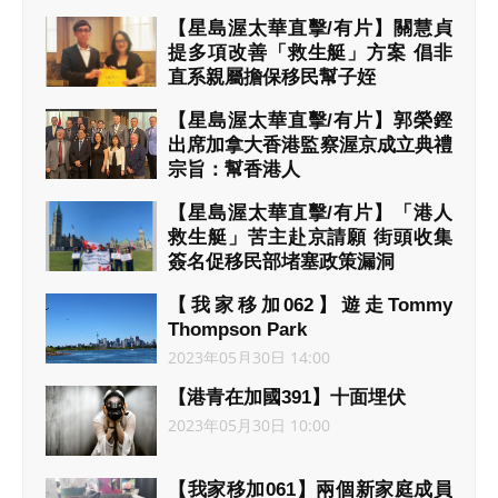
【星島渥太華直擊/有片】關慧貞
提多項改善「救生艇」方案 倡非
直系親屬擔保移民幫子姪
2023年05月31日 07:10
【星島渥太華直擊/有片】郭榮鏗
出席加拿大香港監察渥京成立典禮
宗旨：幫香港人
2023年05月30日 21:23
【星島渥太華直擊/有片】「港人
救生艇」苦主赴京請願 街頭收集
簽名促移民部堵塞政策漏洞
2023年05月30日 15:37
【我家移加062】遊走Tommy
Thompson Park
2023年05月30日 14:00
【港青在加國391】十面埋伏
2023年05月30日 10:00
【我家移加061】兩個新家庭成員