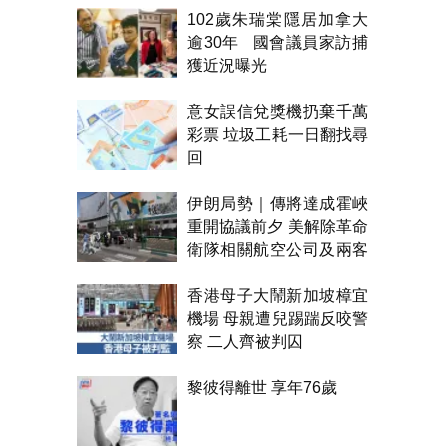
102歲朱瑞棠隱居加拿大
逾30年 國會議員家訪捕
獲近況曝光
意女誤信兌獎機扔棄千萬
彩票 垃圾工耗一日翻找尋
回
伊朗局勢｜傳將達成霍峽
重開協議前夕 美解除革命
衛隊相關航空公司及兩客
機制裁
香港母子大鬧新加坡樟宜
機場 母親遭兒踢踹反咬警
察 二人齊被判囚
黎彼得離世 享年76歲