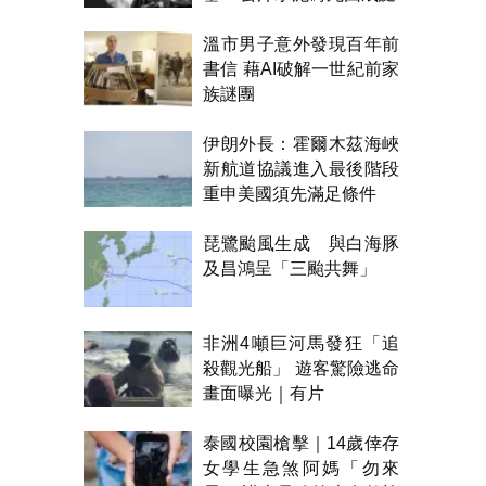
溫市男子意外發現百年前
書信 藉AI破解一世紀前家
族謎團
伊朗外長：霍爾木茲海峽
新航道協議進入最後階段
重申美國須先滿足條件
琵鷺颱風生成 與白海豚
及昌鴻呈「三颱共舞」
非洲4噸巨河馬發狂「追
殺觀光船」 遊客驚險逃命
畫面曝光｜有片
泰國校園槍擊｜14歲倖存
女學生急煞阿媽「勿來