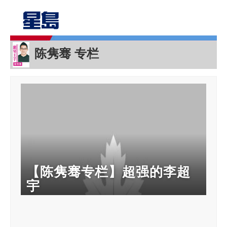
陈隽骞 专栏
【陈隽骞专栏】超强的李超
宇