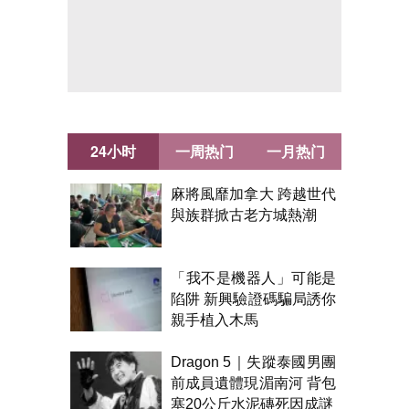
24小时
一周热门
一月热门
麻將風靡加拿大 跨越世代
與族群掀古老方城熱潮
「我不是機器人」可能是
陷阱 新興驗證碼騙局誘你
親手植入木馬
Dragon 5｜失蹤泰國男團
前成員遺體現湄南河 背包
塞20公斤水泥磚死因成謎