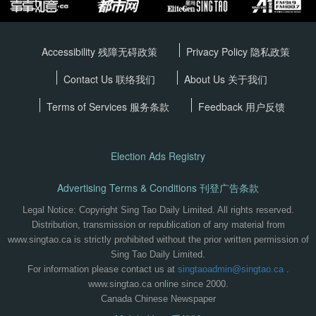
Accessibility 残障无碍政策
Privacy Policy
隐私政策
Contact Us 联络我们
About Us 关于我们
Terms of Services
服务条款
Feedback 用户反馈
Election Ads Registry
Advertising Terms & Conditions 刊登广告条款
Legal Notice: Copyright Sing Tao Daily Limited. All rights reserved.
Distribution, transmission or republication of any material from
www.singtao.ca is strictly prohibited without the prior written permission of
Sing Tao Daily Limited.
For information please contact us at
singtaoadmin@singtao.ca
.
www.singtao.ca online since 2000.
Canada Chinese Newspaper