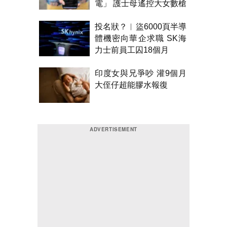
電」 護士母遙控大女數槍
聲報警
投名狀？︱盜6000頁半導
體機密向華企求職 SK海
力士前員工囚18個月
印度女與兄爭吵 灌9個月
大侄仔超能膠水報復