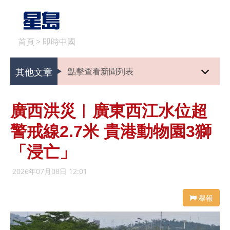
首頁
>
即時中國
其他文章
點擊查看新聞列表
廣西洪災︱廣東西江水位超
警戒線2.7米 貴港動物園3獅
「浸亡」
2026年07月08日 12:01
舉報