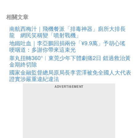
相關文章
南航西梅汁｜飛機餐派「排毒神器」廁所大排長
龍 網民笑稱變「噴射戰機」
地鐵吐血｜李亞鵬回捐兩份「¥9.9萬」予胡心瑤
哽咽道：多謝你帶來這束光
睾丸扭轉360°︱東莞少年下體劇痛2日 錯過救治黃
金期終切除
國家金融監督總局原局長李雲澤被免全國人大代表
證實涉嚴重違紀違法