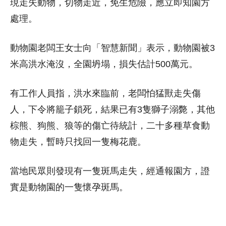
現走失動物，切物走近，免生危險，應立即知園方
處理。
動物園老闆王女士向「智慧新聞」表示，動物園被3
米高洪水淹沒，全園坍塌，損失估計500萬元。
有工作人員指，洪水來臨前，老闆怕猛獸走失傷
人，下令將籠子鎖死，結果已有3隻獅子溺斃，其他
棕熊、狗熊、狼等的傷亡待統計，二十多種草食動
物走失，暫時只找回一隻梅花鹿。
當地民眾則發現有一隻斑馬走失，經通報園方，證
實是動物園的一隻懷孕斑馬。