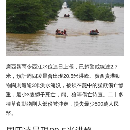
廣西暴雨令西江水位連日上漲，已超警戒線達2.7
米，預計周四凌晨會出現20.5米洪峰。廣西貴港動
物園則遭逾3米洪水淹沒，被鎖在籠中的猛獸傷亡慘
重，最少3隻獅子死亡，熊、狼等傷亡待查。二十多
種草食動物則大部份被沖走，損失最少500萬人民
幣。