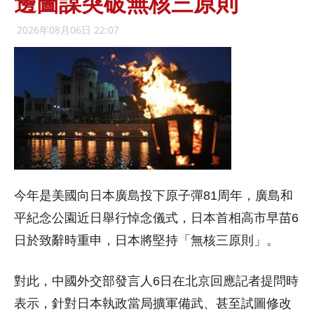
邊圖謀突破無核三原則
2026年08月06日 22:07
今年是美國向日本廣島投下原子彈81周年，廣島和
平紀念公園近日舉行悼念儀式，日本首相高市早苗6
日於致辭時重申，日本將堅持「無核三原則」。
對此，中國外交部發言人6日在北京回應記者提問時
表示，針對日本執政當局擴軍備武、甚至試圖修改