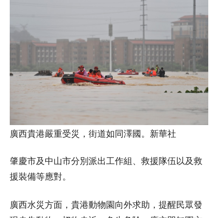
廣西貴港嚴重受災，街道如同澤國。新華社
肇慶市及中山市分別派出工作組、救援隊伍以及救
援裝備等應對。
廣西水災方面，貴港動物園向外求助，提醒民眾發