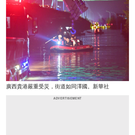
廣西貴港嚴重受災，街道如同澤國。新華社