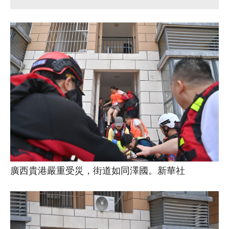
廣西貴港嚴重受災，街道如同澤國。新華社