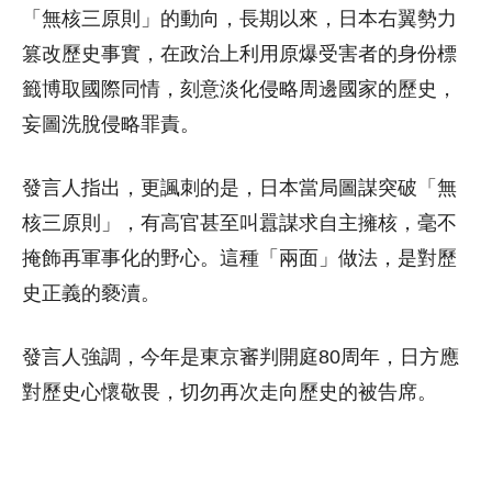
「無核三原則」的動向，長期以來，日本右翼勢力
篡改歷史事實，在政治上利用原爆受害者的身份標
籤博取國際同情，刻意淡化侵略周邊國家的歷史，
妄圖洗脫侵略罪責。
發言人指出，更諷刺的是，日本當局圖謀突破「無
核三原則」，有高官甚至叫囂謀求自主擁核，毫不
掩飾再軍事化的野心。這種「兩面」做法，是對歷
史正義的褻瀆。
發言人強調，今年是東京審判開庭80周年，日方應
對歷史心懷敬畏，切勿再次走向歷史的被告席。