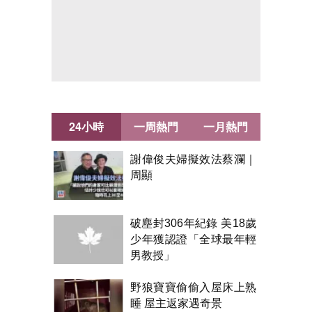
24小時
一周熱門
一月熱門
謝偉俊夫婦擬效法蔡瀾｜
周顯
破塵封306年紀錄 美18歲
少年獲認證「全球最年輕
男教授」
野狼寶寶偷偷入屋床上熟
睡 屋主返家遇奇景