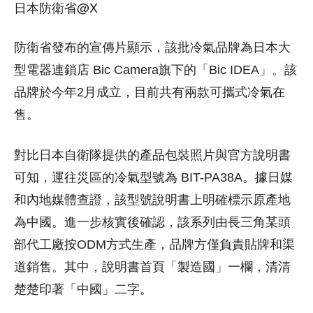
日本防衛省@X
防衛省發布的宣傳片顯示，該批冷氣品牌為日本大
型電器連鎖店 Bic Camera旗下的「Bic IDEA」。該
品牌於今年2月成立，目前共有兩款可攜式冷氣在
售。
對比日本自衛隊提供的產品包裝照片與官方說明書
可知，運往災區的冷氣型號為 BIT-PA38A。據日媒
和內地媒體查證，該型號說明書上明確標示原產地
為中國。進一步核實後確認，該系列由長三角某頭
部代工廠按ODM方式生產，品牌方僅負責貼牌和渠
道銷售。其中，說明書首頁「製造國」一欄，清清
楚楚印著「中國」二字。