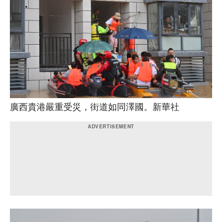
廣西貴港嚴重受災，街道如同澤國。新華社