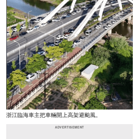
浙江臨海車主把車輛開上高架避颱風。