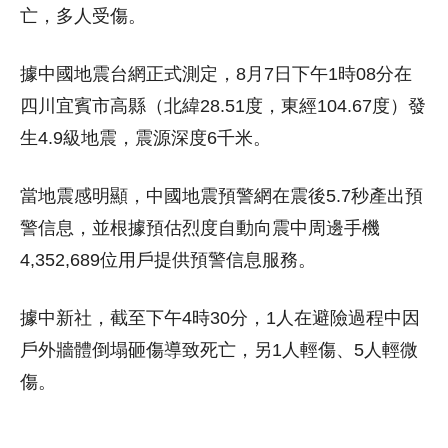
亡，多人受傷。
據中國地震台網正式測定，8月7日下午1時08分在
四川宜賓市高縣（北緯28.51度，東經104.67度）發
生4.9級地震，震源深度6千米。
當地震感明顯，中國地震預警網在震後5.7秒產出預
警信息，並根據預估烈度自動向震中周邊手機
4,352,689位用戶提供預警信息服務。
據中新社，截至下午4時30分，1人在避險過程中因
戶外牆體倒塌砸傷導致死亡，另1人輕傷、5人輕微
傷。