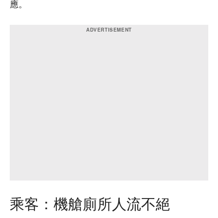
應。
乘客：機艙廁所人流不絕