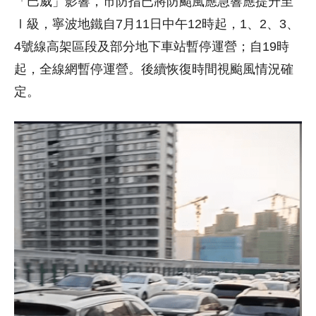
「巴威」影響，市防指已將防颱風應急響應提升至
Ⅰ級，寧波地鐵自7月11日中午12時起，1、2、3、
4號線高架區段及部分地下車站暫停運營；自19時
起，全線網暫停運營。後續恢復時間視颱風情況確
定。