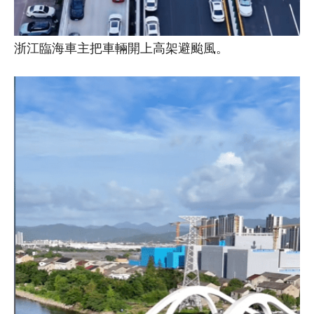
浙江臨海車主把車輛開上高架避颱風。