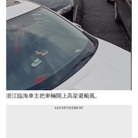
浙江臨海車主把車輛開上高架避颱風。