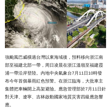
強颱風巴威橫過台灣以東海域後，預料移向浙江南
部至福建北部一帶，周日凌晨在浙江溫嶺至福建霞
浦一帶沿岸登陸。內地中央氣象台7月11日10時發
布今年首個暴雨紅色預警。在浙江臨海，大批車主
集體把車輛開上高架避險。應急管理部於7月11日針
對天津、遼寧、吉林啟動國家地質災害四級應急響
應。