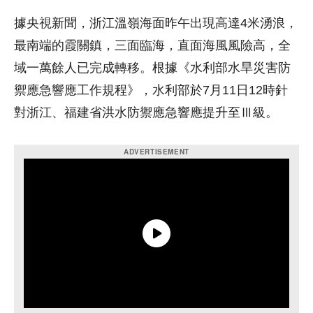
據央視新聞，浙江溫嶺海面昨午出現高達4米湧浪，
最南端的霞關鎮，三面臨海，直面海風風險高，全
域一萬餘人已完成轉移。根據《水利部水旱災害防
禦應急響應工作規程》，水利部於7月11日12時針
對浙江、福建省洪水防禦應急響應提升至Ⅲ級。