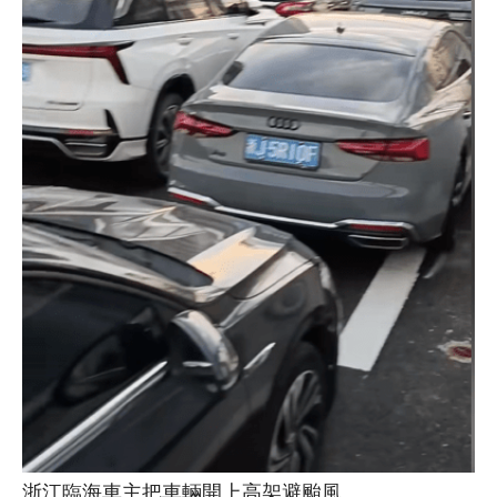
浙江臨海車主把車輛開上高架避颱風。