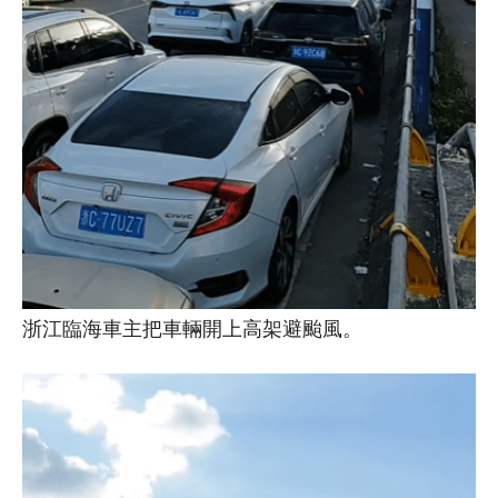
浙江臨海車主把車輛開上高架避颱風。