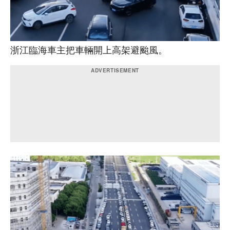
浙江臨海車主把車輛開上高架避颱風。