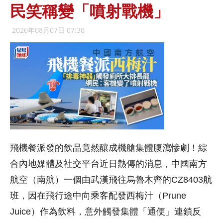
民笑稱變「噴射戰機」
2026年08月07日 07:30
飛機餐派發的飲品竟然釀成機艙集體腹瀉慘劇！綜
合內地媒體及社交平台近日熱傳的消息，中國南方
航空（南航）一個由武漢飛往烏魯木齊的CZ8403航
班，因在飛行途中向乘客配發西梅汁（Prune
Juice）作為飲料，意外觸發集體「通便」連鎖反