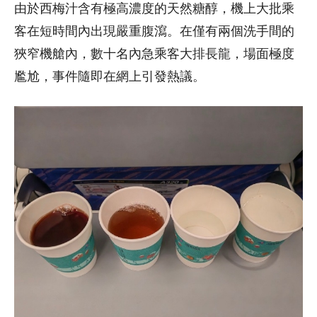
由於西梅汁含有極高濃度的天然糖醇，機上大批乘
客在短時間內出現嚴重腹瀉。在僅有兩個洗手間的
狹窄機艙內，數十名內急乘客大排長龍，場面極度
尷尬，事件隨即在網上引發熱議。