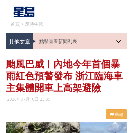
首頁
>
即時中國
其他文章
點擊查看新聞列表
颱風巴威︱內地今年首個暴
雨紅色預警發布 浙江臨海車
主集體開車上高架避險
2026年07月10日 23:35
舉報