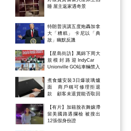
睡 屋主返家遇奇景
特朗普演講五度炮轟加拿
大「糟糕」 卡尼以「典
故」幽默反譏
【星島街訪】萬錦下周大
規模封路迎IndyCar
Unionville GO站車輛禁入
煮食爐安裝3日爆玻璃爐
面 商戶稱可修理拒退
款 顧客未退貨能否取回
金錢？
【有片】加籍脫衣舞孃滯
留美國路遇攔檢 被搜出
12張假身份證