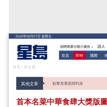
請人
招聘商業分類小廣告 >
首頁
即時
國際
首頁
>
好去處
其他文章
點擊查看新聞列表
首本名菜中華食肆大獎版圖