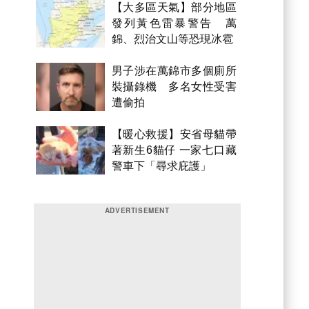
【大多區天氣】部分地區
發列黃色雷暴警告 萬
錦、烈治文山等恐現冰雹
男子涉在萬錦市多個廁所
裝攝錄機 多名女性受害
遭偷拍
【暖心救援】安省母貓帶
著新生6貓仔 一家七口藏
警車下「尋求庇護」