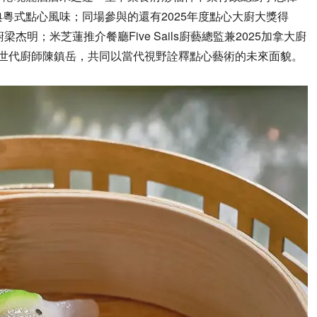
粵式點心風味；同場參與的還有2025年度點心大廚大獎得
廚梁杰明；
米芝蓮推介餐廳Five Sails廚藝總監兼2025加拿大廚
菜新世代廚師陳鎮岳，
共同以當代視野詮釋點心藝術的未來面貌。