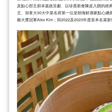
及點心部主廚卓嘉政呈
獻、以珍貴新會陳皮入饌的經典
主、
加拿大30大中菜名府第一位皇朝海鮮酒家點心總
藝大獎冠軍Alex Kim；與2022及2023年度首本名