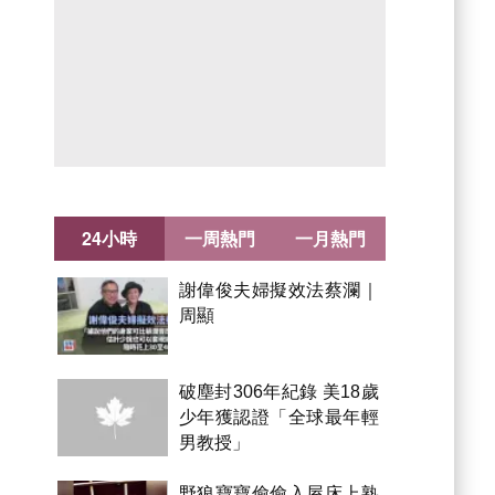
24小時
一周熱門
一月熱門
謝偉俊夫婦擬效法蔡瀾｜
周顯
破塵封306年紀錄 美18歲
少年獲認證「全球最年輕
男教授」
野狼寶寶偷偷入屋床上熟