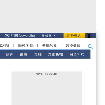
✉
訂閱 Newsletter
多倫多
用戶登入
車相關
|
學校/社區
|
餐廳飲食
|
醫療健康
|
財經
健康
專欄
超市折扣
雜貨折扣