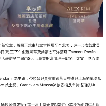
全新篇章，
版圖正式由加拿大擴展至全北美，
進一步表彰北美
三)下午假溫哥華費爾蒙太平洋酒店(Fairmont Pacific
店舉辦第二屆由Scotia豐業財富管理呈獻的「饗宴・點心盛
endor 」為主題，
帶領參與貴賓重返昔日香港與上海的璀璨風
威士忌、Granriviera Mimosa冰鎮香檳及卑詩省頂級Mt.
香港瑰麗酒店米
芝蓮一星中菜食府彤福軒中菜行政總廚李志偉