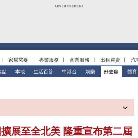
|
家居需要
|
專業服務
|
商業服務
|
出租買賣
|
汽
焦點
本地
生活百答
中港台
娛樂
好去處
體育
擴展至全北美 隆重宣布第二屆