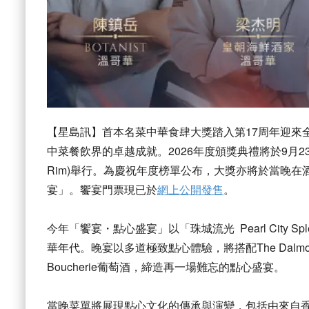
【星島訊】首本名菜中華食肆大獎踏入第17周年迎來
中菜餐飲界的卓越成就。2026年度頒獎典禮將於9月23日(周
Rim)舉行。為慶祝年度榜單公布，
大獎亦將於當晚在酒
宴」。饗宴門票現已於
網上公開
發售
。
今年「饗宴・點心盛宴」以「珠城流光 Pearl City Spl
華年代。
晚宴以多道極致點心體驗，將搭配The Dalmore 
Boucherie葡萄酒，締造再一場難忘的點心盛宴。
當晚菜單將展現點心文化的傳承與演變，包括由來自