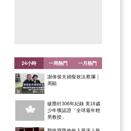
24小時
一周熱門
一月熱門
謝偉俊夫婦擬效法蔡瀾｜
周顯
破塵封306年紀錄 美18歲
少年獲認證「全球最年輕
男教授」
野狼寶寶偷偷入屋床上熟