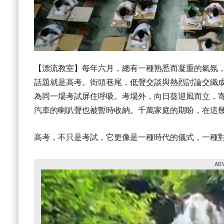
【漂流教室】每年六月，總有一種熟悉而凝重的氣氛
話題就是高考。街頭巷尾，低聲交談與熱烈討論交織
為同一場考試屏住呼吸。考場外，向日葵迎風而立，
汽車的喇叭聲也被暫時收納。千萬家庭的期盼，在這
高考，不只是考試，它更像是一種時代的儀式，一種