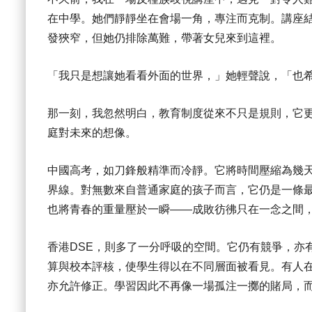
在中學。她們靜靜坐在會場一角，專注而克制。講座
發狹窄，但她仍排除萬難，帶著女兒來到這裡。
「我只是想讓她看看外面的世界，」她輕聲說，「也
那一刻，我忽然明白，教育制度從來不只是規則，它
庭對未來的想像。
中國高考，如刀鋒般精準而冷靜。它將時間壓縮為幾
界線。對無數來自普通家庭的孩子而言，它仍是一條
也將青春的重量壓於一瞬——成敗彷彿只在一念之間
香港DSE，則多了一分呼吸的空間。它仍有競爭，亦
算與校本評核，使學生得以在不同層面被看見。有人
亦允許修正。學習因此不再像一場孤注一擲的賭局，