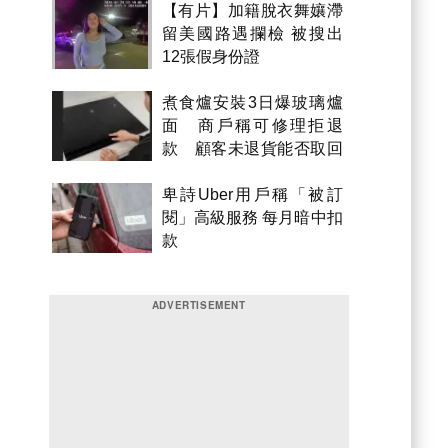
【有片】加籍脫衣舞孃滯
留美國路遇攔檢 被搜出
12張假身份證
煮食爐安裝3日爆玻璃爐
面 商戶稱可修理拒退
款 顧客未退貨能否取回
金錢？
卑詩Uber用戶稱「被訂
閱」高級服務 每月暗中扣
款