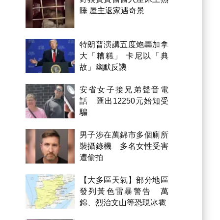
睡 屋主返家遇奇景
特朗普演講五度炮轟加拿
大「糟糕」 卡尼以「典
故」幽默反譏
安省女子接兄弟聲音電
話 匯出12250元始知受
騙
男子涉在萬錦市多個廁所
裝攝錄機 多名女性受害
遭偷拍
【大多區天氣】部分地區
發列黃色雷暴警告 萬
錦、烈治文山等恐現冰雹