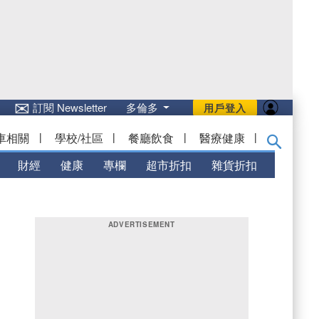
✉
訂閱 Newsletter
多倫多
用戶登入
車相關
|
學校/社區
|
餐廳飲食
|
醫療健康
|
財經
健康
專欄
超市折扣
雜貨折扣