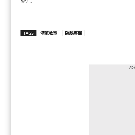
悶）。
TAGS
漂流教室
陳鵡專欄