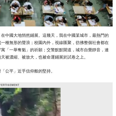
，在中國大地悄然鋪展。這幾天，我在中國某城市，最熱門的
成一種無形的聲浪；校園內外，視線匯聚，彷彿整個社會都在
寄寓「一舉奪魁」的祈願；交警默默開道，城市自覺靜音，連
幾天被濃縮、被放大，也被命運鋪展於試卷之上。
對「公平」近乎信仰般的堅持。