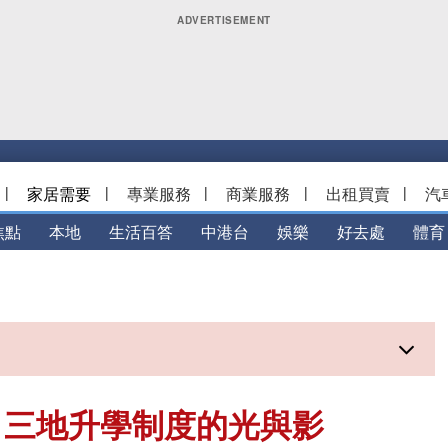
|
家居需要
|
專業服務
|
商業服務
|
出租買賣
|
汽
焦點
本地
生活百答
中港台
娛樂
好去處
體育
？三地升學制度的光與影