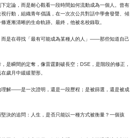
刻下定論，而是耐心觀看一段時間如何流動成為一個人。曾有
歧視行動，組織青年倡議，在一次次公共對話中學會發聲、傾
一條逐漸清晰的生命軌跡。最終，他被名校錄取。
，而是在尋找「最有可能成為某種人的人」——那些知道自己
，是瞬間的定奪，像雷霆劃破長空；DSE，是階段的修正，
流在歲月中緩緩塑形。
的理解——是一次證明，還是一段歷程；是被篩選，還是被成
而堅決的追問：人生，是否只能以一種方式被衡量？一個孩