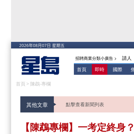
請人
招聘商業分類小廣告 >
首頁
即時
國際
首頁
>
陳鵡-專欄
其他文章
點擊查看新聞列表
【陳鵡專欄】一考定終身