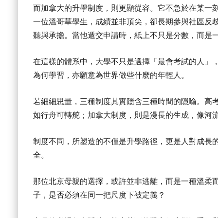
而加拿大的升學制度，則更顯從容。它不急於在某一
一位溫哥華學生，成績並非頂尖，卻長期參與社區反
聽與承擔。當他遞交申請時，紙上不只是分數，而是
在這樣的體系中，大學不只是選擇「最會考試的人」
為何學習，亦願意為世界做些什麼的年輕人。
若細細思量，三種制度其實隱含三種時間的隱喻。高考
如行舟可轉舵；加拿大制度，則是漫長的生成，像河
制度不同，所塑造的不僅是升學路徑，更是人對成長
全。
那位北京母親的選擇，或許並非逃離，而是一種溫柔
子，是否必須在同一把尺度下被定義？