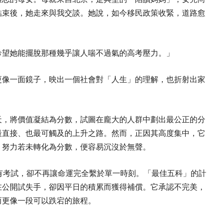
結束後，她走來與我交談。她說，如今移民政策收緊，道路愈
希望她能擺脫那種幾乎讓人喘不過氣的高考壓力。」
更像一面鏡子，映出一個社會對「人生」的理解，也折射出家
天，將價值凝結為分數，試圖在龐大的人群中劃出最公正的分
最直接、也最可觸及的上升之路。然而，正因其高度集中，它
，努力若未轉化為分數，便容易沉沒於無聲。
有考試，卻不再讓命運完全繫於單一時刻。「最佳五科」的計
在公開試失手，卻因平日的積累而獲得補償。它承認不完美，
而更像一段可以跌宕的旅程。