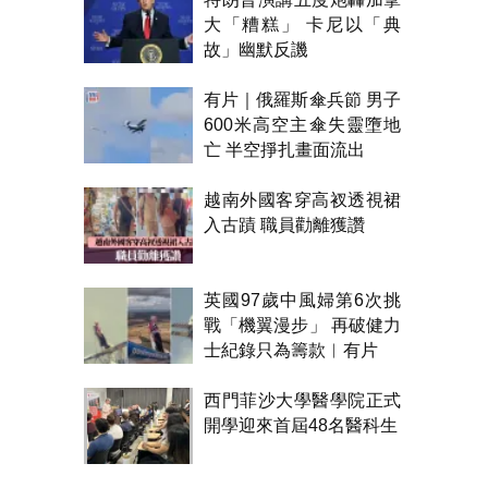
大「糟糕」 卡尼以「典
故」幽默反譏
有片｜俄羅斯傘兵節 男子
600米高空主傘失靈墮地
亡 半空掙扎畫面流出
越南外國客穿高衩透視裙
入古蹟 職員勸離獲讚
英國97歲中風婦第6次挑
戰「機翼漫步」 再破健力
士紀錄只為籌款︱有片
西門菲沙大學醫學院正式
開學迎來首屆48名醫科生