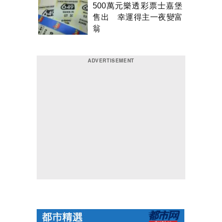
500萬元樂透彩票士嘉堡
售出 幸運得主一夜變富
翁