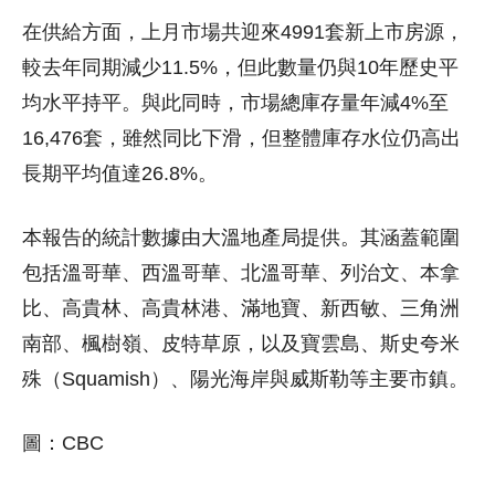
在供給方面，上月市場共迎來4991套新上市房源，
較去年同期減少11.5%，但此數量仍與10年歷史平
均水平持平。與此同時，市場總庫存量年減4%至
16,476套，雖然同比下滑，但整體庫存水位仍高出
長期平均值達26.8%。
本報告的統計數據由大溫地產局提供。其涵蓋範圍
包括溫哥華、西溫哥華、北溫哥華、列治文、本拿
比、高貴林、高貴林港、滿地寶、新西敏、三角洲
南部、楓樹嶺、皮特草原，以及寶雲島、斯史夸米
殊（Squamish）、陽光海岸與威斯勒等主要市鎮。
圖：CBC