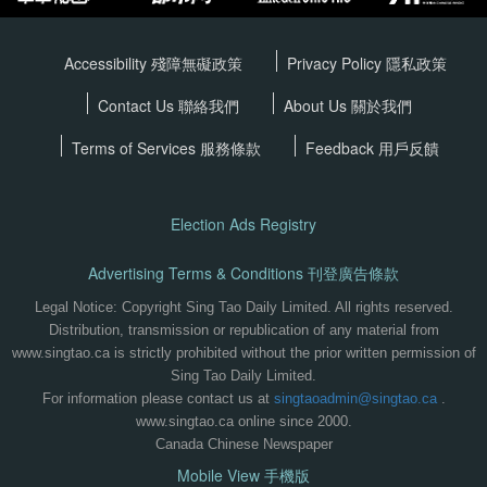
Accessibility 殘障無礙政策
Privacy Policy
隱私政策
Contact Us 聯絡我們
About Us 關於我們
Terms of Services
服務條款
Feedback 用戶反饋
Election Ads Registry
Advertising Terms & Conditions 刊登廣告條款
Legal Notice: Copyright Sing Tao Daily Limited. All rights reserved.
Distribution, transmission or republication of any material from
www.singtao.ca is strictly prohibited without the prior written permission of
Sing Tao Daily Limited.
For information please contact us at
singtaoadmin@singtao.ca
.
www.singtao.ca online since 2000.
Canada Chinese Newspaper
Mobile View 手機版