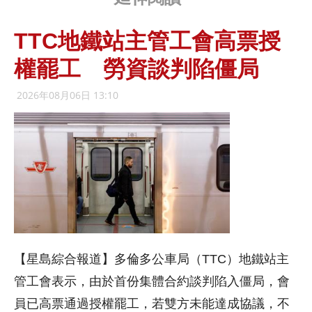
TTC地鐵站主管工會高票授
權罷工 勞資談判陷僵局
2026年08月06日 13:10
【星島綜合報道】多倫多公車局（TTC）地鐵站主
管工會表示，由於首份集體合約談判陷入僵局，會
員已高票通過授權罷工，若雙方未能達成協議，不