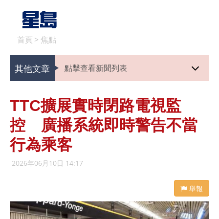
首頁
>
焦點
其他文章
點擊查看新聞列表
TTC擴展實時閉路電視監
控 廣播系統即時警告不當
行為乘客
2026年06月10日 14:17
舉報