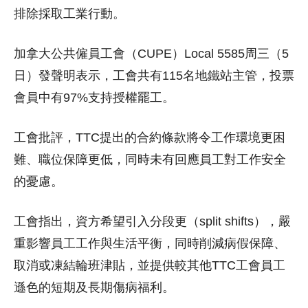
排除採取工業行動。
加拿大公共僱員工會（CUPE）Local 5585周三（5
日）發聲明表示，工會共有115名地鐵站主管，投票
會員中有97%支持授權罷工。
工會批評，TTC提出的合約條款將令工作環境更困
難、職位保障更低，同時未有回應員工對工作安全
的憂慮。
工會指出，資方希望引入分段更（split shifts），嚴
重影響員工工作與生活平衡，同時削減病假保障、
取消或凍結輪班津貼，並提供較其他TTC工會員工
遜色的短期及長期傷病福利。