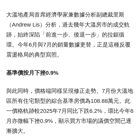
大溫地產局首席經濟學家兼數據分析副總裁里斯
（Andrew Lis）分析，過去幾年大溫房市的成交軌
跡，始終深陷「前進一步、後退一步」的拉鋸循
環。今年6月與7月的銷量數據更替，正是這種反覆
震盪格局的典型寫照。
基準價按月下挫0.9%
與此同時，價格端同樣呈現修正走勢。7月份大溫地
區所有住宅類型的綜合基準房價為108.88萬元。此
一價格軌跡較2025年7月同比下跌6.2%，環比今年6
月亦微幅下挫0.9%，顯示買方市場的議價空間已逐
漸擴大。