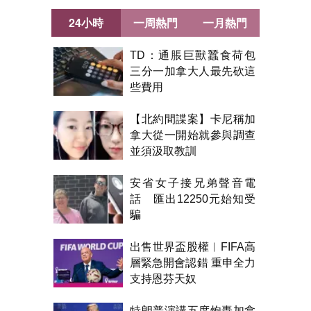
24小時
一周熱門
一月熱門
TD：通脹巨獸蠶食荷包
三分一加拿大人最先砍這
些費用
【北約間諜案】卡尼稱加
拿大從一開始就參與調查
並須汲取教訓
安省女子接兄弟聲音電
話 匯出12250元始知受
騙
出售世界盃股權︱FIFA高
層緊急開會認錯 重申全力
支持恩芬天奴
特朗普演講五度炮轟加拿