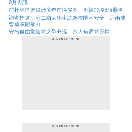
9月再訊
前杜林區警員涉多年前性侵案 再被加控5項罪名
調查指逾三分二猶太學生認為校園不安全 近兩成
曾遭肢體暴力
安省自由黨黨領之爭升溫 六人角逐領導權