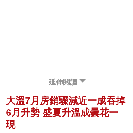
延伸閱讀
大溫7月房銷驟減近一成吞掉
6月升勢 盛夏升溫成曇花一
現