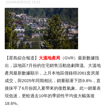
2026年08月05日 19:23
【星島綜合報道】
大溫地產局
（GVR）最新數據指
出，該地區7月份的住宅銷售活動急劇降溫。大溫地
產局最新數據顯示，上月本地區僅錄得2061套房屋
成交，與2025年同期相比，銷量顯著下跌9.8%，直
接抹平了6月份因入夏帶來的復甦氣象。此一銷量表
現低迷，更較過去10年的季節性平均值大幅落後
18.6%。