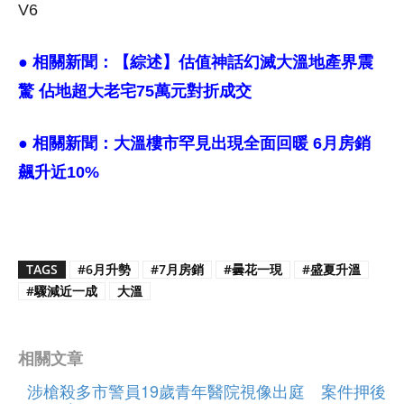
V6
● 相關新聞：
【綜述】估值神話幻滅大溫地產界震
驚 佔地超大老宅75萬元對折成交
● 相關新聞：
大溫樓市罕見出現全面回暖 6月房銷
飆升近10%
TAGS
#6月升勢
#7月房銷
#曇花一現
#盛夏升溫
#驟減近一成
大溫
相關文章
涉槍殺多市警員19歲青年醫院視像出庭 案件押後