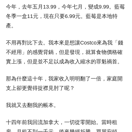
今年，去年五月13.99，今年七月，變成9.99。藍莓
冬季一盒11元，現在只要6.99元。藍莓是本地特
產。
不用再對比下去。我本來是想讓Costco來為我「錢
不經用」的感覺背鍋，但是發現，就算食物價格確
實上漲，但是並不足以成為收入縮水的罪魁禍首。
那為什麼這十年，我家收入明明翻了一倍，家庭開
支上卻更覺得捉襟見肘了呢？
我就又去翻我的帳本。
十四年前我回流加拿大，一切從零開始。當時租
房，月租不到一千元。後來幾經折騰，買屋安頓。