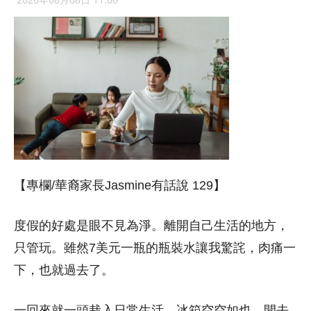
【專欄/華裔家長Jasmine有話說 129】
度假的好處是眼不見為淨。離開自己生活的地方，
只管玩。雖然7美元一瓶的瓶裝水讓我驚詫，肉痛一
下，也就過去了。
一回來就一頭栽入日常生活。冰箱空空如也。開去