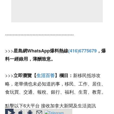
---------------------------------------------
>>>
星島網WhatsApp爆料熱線
(416)6775679
，爆
料一經錄用，薄酬致意。
>>>
新移民抵埗攻
立即瀏覽【
生活百答
】欄目：
略，老華僑也未必知道的事，移民、工作、居住、
食玩買、交通、報稅、銀行、福利、生育、教育。
點擊以下6大平台 接收加拿大新聞及生活資訊