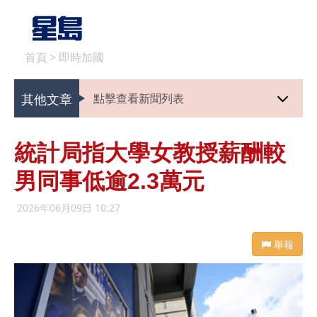
首頁
>
即時加國
其他文章
點擊查看新聞列表
統計局指大學女教授薪酬較
男同事低逾2.3萬元
2026年06月09日 10:27
舉報