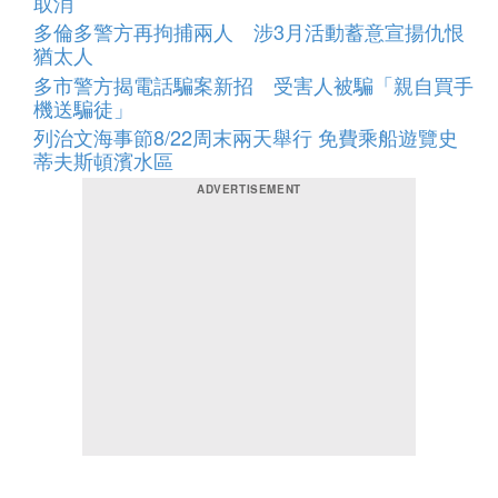
取消
多倫多警方再拘捕兩人 涉3月活動蓄意宣揚仇恨
猶太人
多市警方揭電話騙案新招 受害人被騙「親自買手
機送騙徒」
列治文海事節8/22周末兩天舉行 免費乘船遊覽史
蒂夫斯頓濱水區