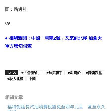
圖：路透社
V6
● 相關新聞：
中國「雪龍2號」又來到北極 加拿大
軍方密切偵查
TAGS
#「雪龍號」
#加美聯手
#科研船
#隱密跟監
#駛入北極
中國
相關文章
福特促延長汽油消費稅豁免至明年元旦 甚至永久