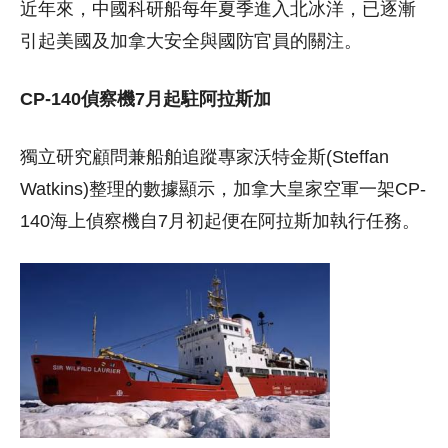
近年來，中國科研船每年夏季進入北冰洋，已逐漸
引起美國及加拿大安全與國防官員的關注。
CP-140偵察機7月起駐阿拉斯加
獨立研究顧問兼船舶追蹤專家沃特金斯(Steffan
Watkins)整理的數據顯示，加拿大皇家空軍一架CP-
140海上偵察機自7月初起便在阿拉斯加執行任務。