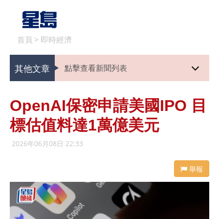
首頁
>
即時經濟
其他文章
點擊查看新聞列表
OpenAI保密申請美國IPO 目
標估值料達1萬億美元
2026年06月08日 22:33
舉報