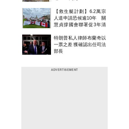
【救生艇計劃】6.2萬宗
人道申請恐候逾10年 關
慧貞撐國會聯署促3年清
積壓
特朗普私人律師布蘭奇以
一票之差 獲確認出任司法
部長