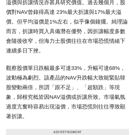
溢價與折讓情況亦甚具研究價值。過去幾個月，股
價對NAV曾錄得高達 23%最大折讓與17%最大溢
價。但平均溢價是1%左右，似乎像個鐘擺。純理論
而言，折讓時買入具備潛在優勢，因折讓幅度多數
會隨後收窄，但海力士股價往往在市場恐慌情緒下
連續多日下挫。
觀察股價單日跌幅最多可達33%，升幅可達68%，
波動極為劇烈。該產品的NAV升跌幅大致能緊貼韓
股變動兩倍，所謂「跟不足」、「超額跌」等現
象，歸根究柢皆因NAV溢價或折讓所致。市場氣氛
過度亢奮時容易出現溢價，市場恐慌則往往導致顯
著折讓。