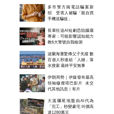
多市警方揭電話騙案新
招 受害人被騙「親自買
手機送騙徒」
長輩狂追AI短劇恐陷腦腐
專家：可能影響認知能力
教6大警號自我檢測
波蘭海灘驚傳父子失蹤 數
百遊人秒速組「人鏈」落
水搜索 最終平安無事
伊朗局勢｜伊媒發布最高
領袖穆傑塔巴影片 未交
代其他訊息｜有片
大溫爛尾地盤由AI代為
「完工」秒變豪宅 叫價高
達1280萬元