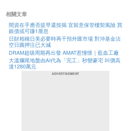
相關文章
閒資在手應否提早還按揭 宜留意保管樓契風險 買
銀債或可賺1厘息
日財相稱日美必要時再干預外匯市場 對沖基金沽
空日圓押注已大減
DRAM超级周期再出發 AMAT惹憧憬｜藍血工廠
大溫爛尾地盤由AI代為「完工」秒變豪宅 叫價高
達1280萬元