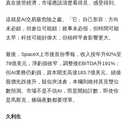
真在接管經濟，市場應該清楚看得見、感受得到。
這就是AI交易最危險之處。「它」自己形容：方向
未必錯，但倉位可能錯；敘事未必假，但時間可能
太早；科技可能好偉大，但槓桿平倉影響更大。
最後，SpaceX上市後首份季報，收入按年升92%至
78億美元，淨虧損收窄，調整後EBITDA升191%；
但AI業務仍虧損，資本開支高達183.7億美元。績後
股價先跌後升，疑似夾淡倉，本欄則維持其見雙位
數預測。市場不是不信AI，而是開始計數，即使你
是馬斯克，條隔夜數都要埋單。
久利生