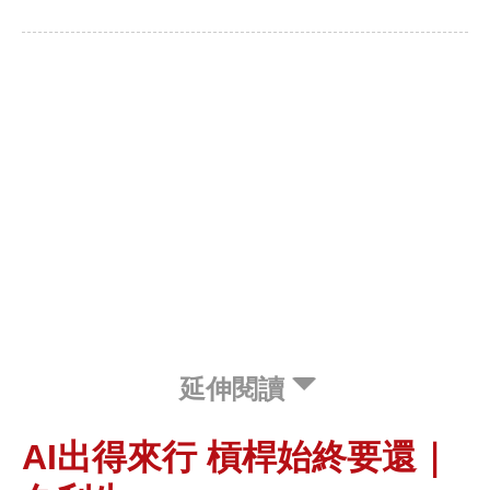
延伸閱讀
AI出得來行 槓桿始終要還｜