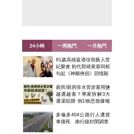
24小時
一周熱門
一月熱門
81歲高雄返港佳視藝人世
紀聚會 初代郭靖黃蓉同框
勾起《神鵰俠侶》回憶殺
廁所/廚房排水管淤塞用鹽
越通越塞？專家拆解3大
通渠陷阱 倒1物恐致爆喉
漏水
多倫多404公路行人遭貨
車撞死 南行線封閉調查