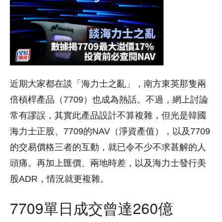
近期大家都在談「海力士之亂」，南方東英那隻兩
倍槓桿產品（7709）也成為熱話。不過，網上討論
常有謬誤，其實此產品設計不算複雜，但光是韓國
海力士正股、7709的NAV（淨資產值），以及7709
的交易價格三者的互動，就已令不少不求甚解的人
頭痛。再加上匯價、兩地時差，以及海力士發行美
股ADR，情況就更複雜。
7709單日成交曾達260億