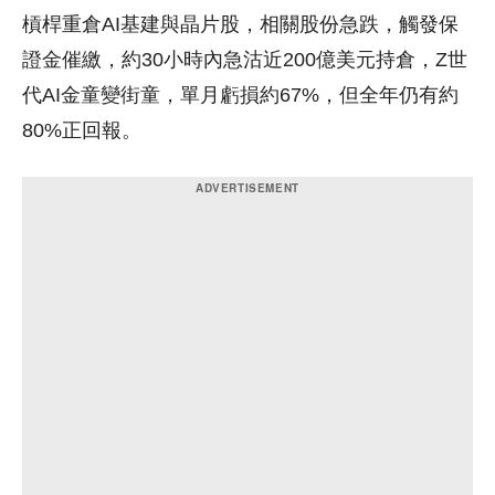
槓桿重倉AI基建與晶片股，相關股份急跌，觸發保
證金催繳，約30小時內急沽近200億美元持倉，Z世
代AI金童變街童，單月虧損約67%，但全年仍有約
80%正回報。