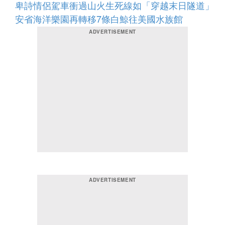
卑詩情侶駕車衝過山火生死線如「穿越末日隧道」
安省海洋樂園再轉移7條白鯨往美國水族館