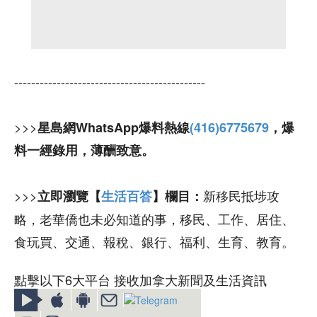
---------------------------------------------
>>>
星島網WhatsApp爆料熱線
(416)6775679
，爆
料一經錄用，薄酬致意。
>>>
新移民抵埗攻
立即瀏覽【
生活百答
】欄目：
略，老華僑也未必知道的事，移民、工作、居住、
食玩買、交通、報稅、銀行、福利、生育、教育。
點擊以下6大平台 接收加拿大新聞及生活資訊