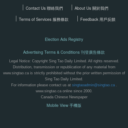
Contact Us 聯絡我們
About Us 關於我們
Terms of Services
服務條款
Feedback 用戶反饋
Election Ads Registry
Advertising Terms & Conditions 刊登廣告條款
Legal Notice: Copyright Sing Tao Daily Limited. All rights reserved.
Distribution, transmission or republication of any material from
www.singtao.ca is strictly prohibited without the prior written permission of
Sing Tao Daily Limited.
For information please contact us at
singtaoadmin@singtao.ca
.
www.singtao.ca online since 2000.
Canada Chinese Newspaper
Mobile View 手機版