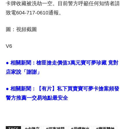
卡牌收藏被洗劫一空。目前警方呼籲任何知情者請
致電604-717-0610通報。
圖：視頻截圖
V6
● 相關新聞：
槍匪搶走價值3萬元寶可夢珍藏 竟對
店家說「謝謝」
● 相關新聞：
【有片】私下買賣寶可夢卡搶案頻發
警方推薦一交易地點最安全
TAGS
#卡牌店
#深夜破門
#用繩拖出
#蒙面雙煞