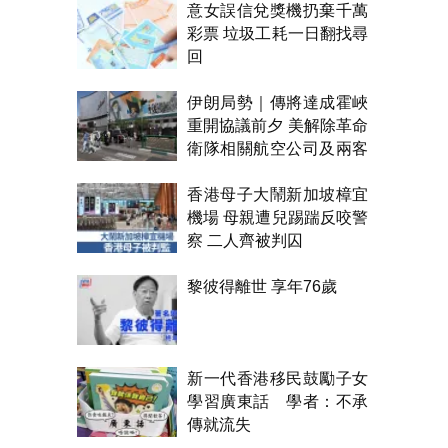
意女誤信兌獎機扔棄千萬
彩票 垃圾工耗一日翻找尋
回
伊朗局勢｜傳將達成霍峽
重開協議前夕 美解除革命
衛隊相關航空公司及兩客
機制裁
香港母子大鬧新加坡樟宜
機場 母親遭兒踢踹反咬警
察 二人齊被判囚
黎彼得離世 享年76歲
新一代香港移民鼓勵子女
學習廣東話 學者：不承
傳就流失