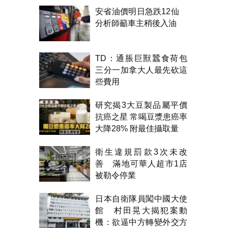
安省油價明日急跌12仙
分析師籲車主稍後入油
TD：通脹巨獸蠶食荷包
三分一加拿大人最先砍這
些費用
研究揭3大豆製品屬平價
抗癌之星 常喝豆漿患癌率
大降28% 附最佳攝取量
衛生違規罰款3次未改
善 滿地可華人超市1店
被勒令停業
日本自衛隊員闖中國大使
館 村田晃大揭犯案動
機：欲逼中方轉變外交方