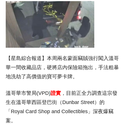
【星島綜合報道】本周兩名蒙面竊賊強行闖入溫哥
華一間收藏品店，硬將店內保險箱拖出，手法粗暴
地洗劫了高價值的寶可夢卡牌。
溫哥華市警局(VPD)
證實
，目前正全力調查這宗發
生在溫哥華西區登巴街（Dunbar Street）的
「Royal Card Shop and Collectibles」深夜爆竊
案。