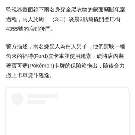
監視器畫面錄下兩名身穿全黑衣物的蒙面竊賊犯案
過程，兩人於周一（3日）凌晨3點前撬開登巴街
4355號的店鋪後門。
警方描述，兩名嫌疑人為白人男子，他們駕駛一輛
偷來的福特(Ford)皮卡車並使用繩索，硬將店內裝
著寶可夢(Pokémon)卡牌的保險箱拖出，隨後合力
搬上卡車貨斗逃逸。