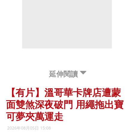
延伸閱讀
【有片】溫哥華卡牌店遭蒙
面雙煞深夜破門 用繩拖出寶
可夢夾萬運走
2026年08月05日 15:08