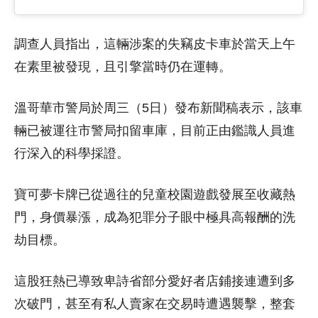
調查人員指出，這輛涉案的失竊皮卡車於當天上午
在素里被發現，且引擎當時仍在運轉。
溫哥華市警局於周三（5日）發布新聞稿表示，該車
輛已被運往市警局扣留車庫，目前正由鑑識人員進
行深入的科學採證。
寶可夢卡牌已從過往的兒童校園遊戲發展至收藏熱
門，身價暴漲，成為犯罪分子眼中極具高報酬的洗
劫目標。
這股狂熱已導致卑詩省部分愛好者店鋪接連遭到多
次破門，甚至有私人賣家在交易時遭遇襲擊，整套