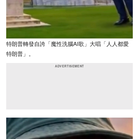
特朗普轉發自誇「魔性洗腦AI歌」大唱「人人都愛
特朗普」。