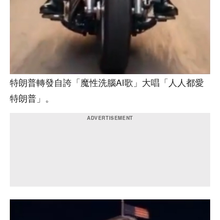
特朗普轉發自誇「魔性洗腦AI歌」大唱「人人都愛
特朗普」。