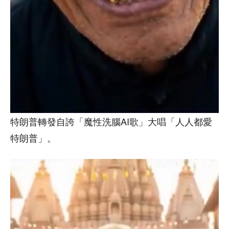
特朗普轉發自誇「魔性洗腦AI歌」大唱「人人都愛
特朗普」。