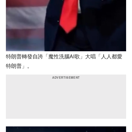
特朗普轉發自誇「魔性洗腦AI歌」大唱「人人都愛
特朗普」。