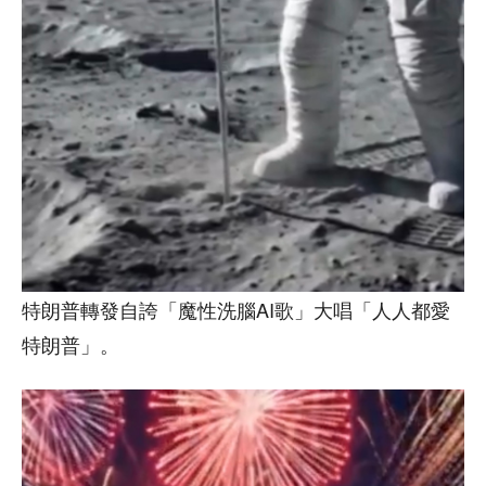
特朗普轉發自誇「魔性洗腦AI歌」大唱「人人都愛
特朗普」。