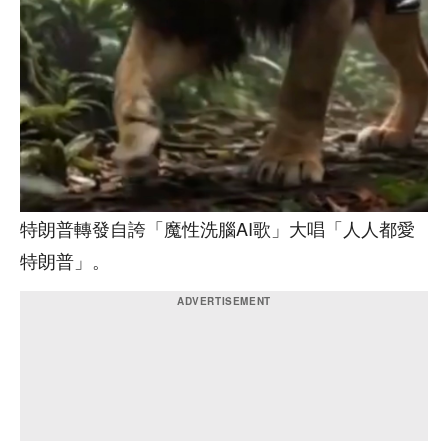
特朗普轉發自誇「魔性洗腦AI歌」大唱「人人都愛
特朗普」。