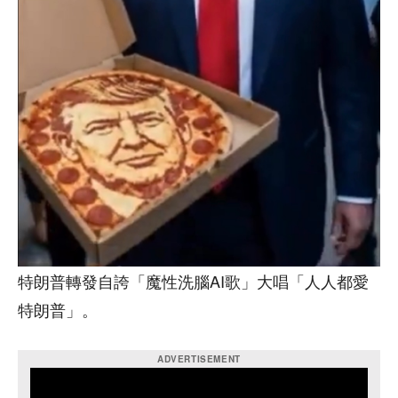
特朗普轉發自誇「魔性洗腦AI歌」大唱「人人都愛
特朗普」。