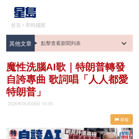
首頁
>
即時國際
其他文章
點擊查看新聞列表
魔性洗腦AI歌｜特朗普轉發
自誇專曲 歌詞唱「人人都愛
特朗普」
2026年06月08日 10:30
舉報