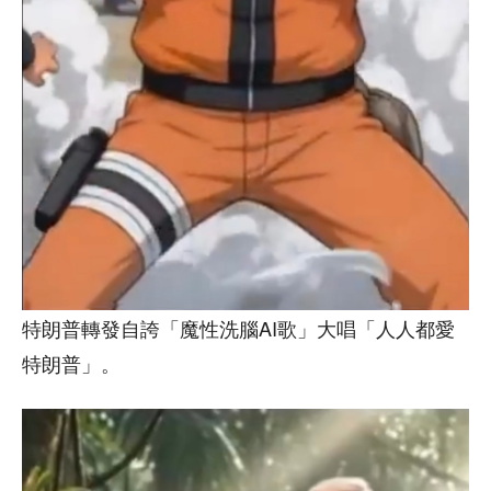
特朗普轉發自誇「魔性洗腦AI歌」大唱「人人都愛
特朗普」。