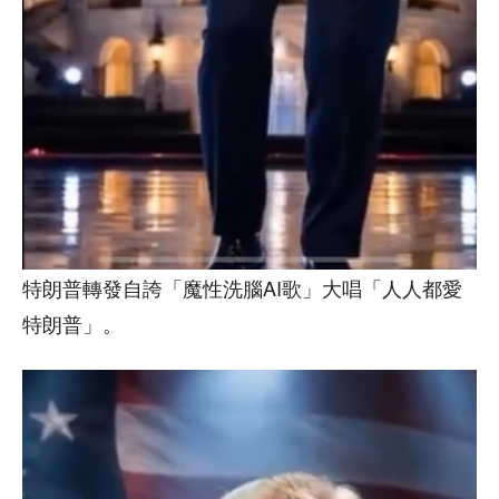
特朗普轉發自誇「魔性洗腦AI歌」大唱「人人都愛
特朗普」。