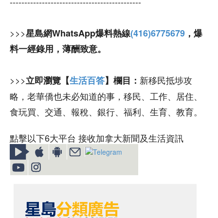
---------------------------------------------
>>>
星島網WhatsApp爆料熱線
(416)6775679
，爆
料一經錄用，薄酬致意。
>>>
新移民抵埗攻
立即瀏覽【
生活百答
】欄目：
略，老華僑也未必知道的事，移民、工作、居住、
食玩買、交通、報稅、銀行、福利、生育、教育。
點擊以下6大平台 接收加拿大新聞及生活資訊