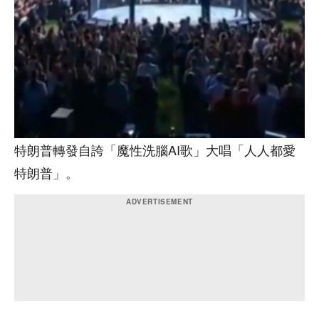
特朗普轉發自誇「魔性洗腦AI歌」大唱「人人都愛
特朗普」。