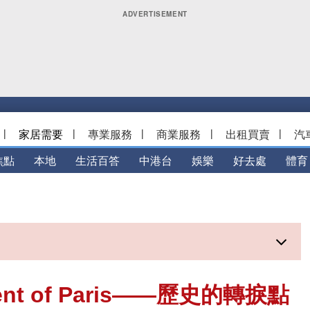
|
家居需要
|
專業服務
|
商業服務
|
出租買賣
|
汽
焦點
本地
生活百答
中港台
娛樂
好去處
體育
t of Paris——歷史的轉捩點