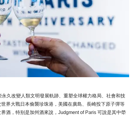
些永久改變人類文明發展軌跡、重塑全球權力格局、社會和技
次世界大戰日本偷襲珍珠港，美國在廣島、長崎投下原子彈等
别是加州酒來說，Judgment of Paris 可說是其中犖