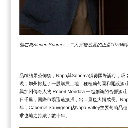
圖右為Steven Spurrier，二人背後放置的正是19
品嚐結果公佈後，Napa與Sonoma獲得國際認可
現，加州掀起了一股購買土地、種植葡萄園和開設酒莊的熱潮，
與加州傳奇人物 Robert Mondavi 一起創辧的合
日千里，國際市場迅速擴張，出口量也大幅成長。Napa Vall
年，Cabernet Sauvignon佔Napa Valley
求也隨之持續了數十年。