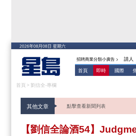
請人
招聘商業分類小廣告 >
首頁
即時
國際
首頁
>
劉信全-專欄
其他文章
點擊查看新聞列表
【劉信全論酒54】Judgmen