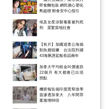
即食麵包裝 網民擔心塑化
劑超標 附食安中心指引
埃及女星涉製毒案被判死
刑 震驚當地社會
【有片】加國巡查公海揭
割魚翅猖獗 台法院判捕
43海豚誘鯊船長囚兩年
加拿大平均租金叫價連跌
22個月 有大都會已出現
拐點
機密報告揭印度黑幫借學
簽滲透加拿大 八年間罪
案激增88倍