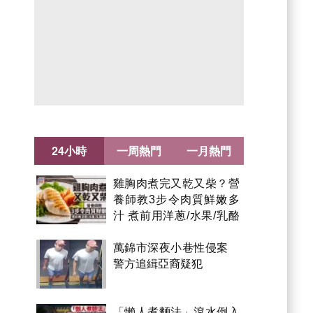
24小時
一周熱門
一月熱門
雞胸肉煮完又乾又柴？營
養師教3步令肉質鮮嫩多
汁 煮前用洋蔥/水果/乳酪
醃製都得？
萬錦市深夜小巷性侵案
警方追緝亞裔疑犯
「懶人煮麵法」滾水倒入