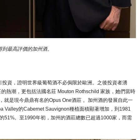
76年得到最高評價的加州酒。
，吸引投資，證明世界級葡萄酒不必侷限於歐洲。之後投資者湧
更包括法國名莊 Mouton Rothschild 家族，她們當時
營酒莊，就是現今鼎鼎有名的Opus One酒莊 。加州酒的發展自此一
ey的Cabernet Sauvignon種植面積顯著增加，到1981
主要葡萄品種的51%。至1990年初，加州的酒莊總數已超過1000家，而需