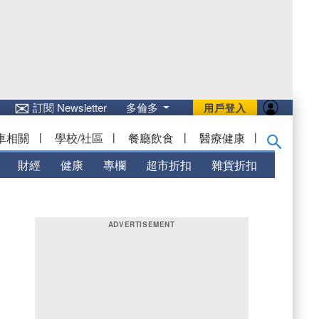
✉
訂閱 Newsletter
多倫多
用戶登入
車相關
|
學校/社區
|
餐廳飲食
|
醫療健康
|
財經
健康
專欄
超市折扣
雜貨折扣