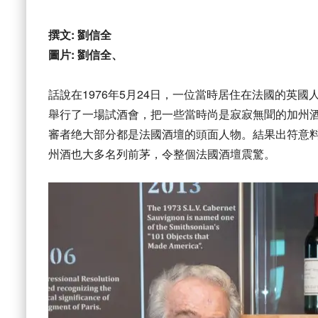
撰文: 劉信全
圖片: 劉信全、
話說在1976年5月24日，一位當時居住在法國的英國人 S
舉行了一場試酒會，把一些當時尚是寂寂無聞的加州酒，與一
審者绝大部分都是法國酒壇的頭面人物。結果出符意
州酒也大多名列前茅，令整個法國酒壇震驚。