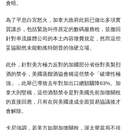
會晤。
為了平息白宮怒火，加拿大政府此前已做出多項實
質讓步，包括緊急叫停原定的數碼服務稅，並撤回
針對串流媒體公司的本土內容徵費規定，然而這些
妥協顯然未能動搖特朗普的強硬立場。
此外，針對美方極力反對的加國部分省份對美製烈
酒的禁令，美國蒸餾酒協會稱這些禁令「破壞性極
強」，此舉已導致去年對加出口總額驟降63%。加
拿大則堅稱，這些酒類禁令是對美國先前加徵關稅
的直接回應，只有在與美國達成全面貿易協議後才
會解除。
卡尼強調，若美方如期加徵關稅，渥太華當局不排