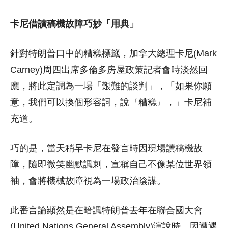
卡尼借讀稿機故障巧妙「用典」
針對特朗普口中的糟糕標籤，加拿大總理卡尼(Mark
Carney)周四出席多倫多房屋政策記者會時淡然回
應，將此定調為一場「艱難的談判」，「如果你願
意，我們可以換個形容詞，說『糟糕』，」卡尼補
充道。
巧的是，當天稍早卡尼在發言時因現場讀稿機故
障，隨即微笑幽默諷刺，宣稱自己不像某位世界領
袖，會將機械故障視為一場政治陰謀。
此番言論顯然是在暗諷特朗普去年在聯合國大會
(United Nations General Assembly)演說時，因遭遇