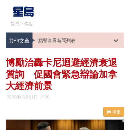
首頁
>
焦點
其他文章
點擊查看新聞列表
博勵治轟卡尼迴避經濟衰退
質詢 促國會緊急辯論加拿
大經濟前景
2026年06月01日 15:20
舉報