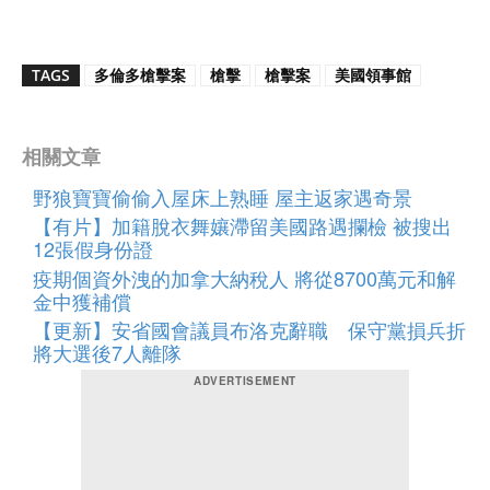
TAGS
多倫多槍擊案
槍擊
槍擊案
美國領事館
相關文章
野狼寶寶偷偷入屋床上熟睡 屋主返家遇奇景
【有片】加籍脫衣舞孃滯留美國路遇攔檢 被搜出
12張假身份證
疫期個資外洩的加拿大納稅人 將從8700萬元和解
金中獲補償
【更新】安省國會議員布洛克辭職 保守黨損兵折
將大選後7人離隊