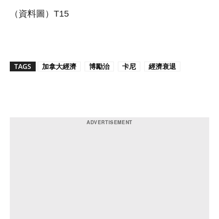
（資料圖）T15
TAGS
加拿大經濟
博勵治
卡尼
經濟衰退