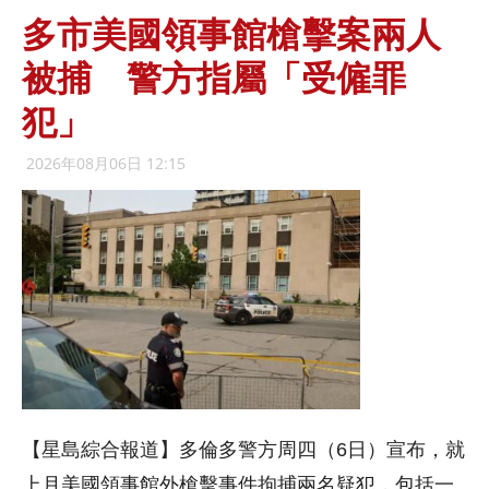
多市美國領事館槍擊案兩人
被捕 警方指屬「受僱罪
犯」
2026年08月06日 12:15
【星島綜合報道】多倫多警方周四（6日）宣布，就
上月美國領事館外槍擊事件拘捕兩名疑犯，包括一