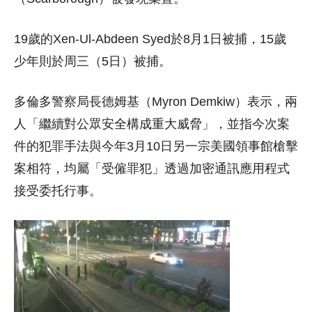
19歲的Xen-Ul-Abdeen Syed於8月1日被捕，15歲
少年則於周三（5日）被捕。
多倫多警察局長德姆基（Myron Demkiw）表示，兩
人「繼續對公眾安全構成重大威脅」，並指今次案
件的犯罪手法與今年3月10日另一宗美國領事館槍擊
案相符，均屬「受僱罪犯」透過加密通訊應用程式
接受委托行事。