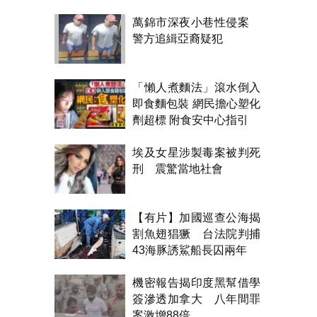
醃製都得？
萬錦市深夜小巷性侵案
警方追緝亞裔疑犯
「懶人煮麵法」滾水倒入
即食麵包裝 網民擔心塑化
劑超標 附食安中心指引
埃及女星涉製毒案被判死
刑 震驚當地社會
【有片】加國巡查公海揭
割魚翅猖獗 台法院判捕
43海豚誘鯊船長囚兩年
機密報告揭印度黑幫借學
簽滲透加拿大 八年間罪
案激增88倍