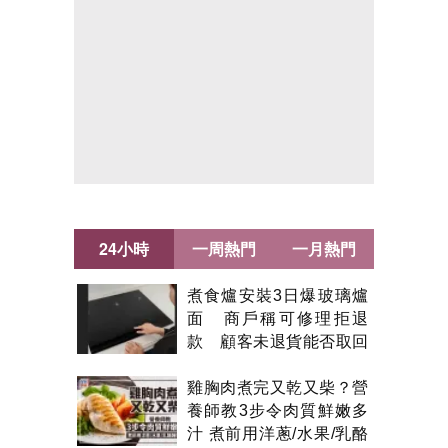
24小時
一周熱門
一月熱門
煮食爐安裝3日爆玻璃爐
面 商戶稱可修理拒退
款 顧客未退貨能否取回
金錢？
雞胸肉煮完又乾又柴？營
養師教3步令肉質鮮嫩多
汁 煮前用洋蔥/水果/乳酪