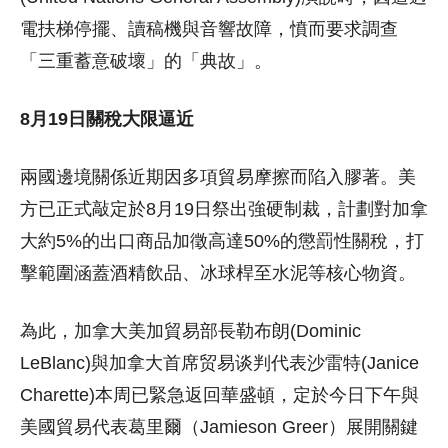
電扶梯停擺、讀稿機與音響故障，憤而要求調查
「三重蓄意破壞」的「典故」。
8月19日關稅大限逼近
兩國邊境關係近期因多項貿易摩擦而陷入膠著。美
方已正式敲定於8月19日祭出強硬制裁，計劃對加拿
大約5%的出口商品加徵高達50%的懲罰性關稅，打
擊範圍涵蓋酒精飲品、冰球桿至水泥等核心物資。
為此，加拿大美加貿易部長勒布朗(Dominic
LeBlanc)與加拿大首席贸易谈判代表沙雷特(Janice
Charette)本周已緊急返回華盛頓，定於今日下午與
美國貿易代表葛里爾（Jamieson Greer）展開關鍵