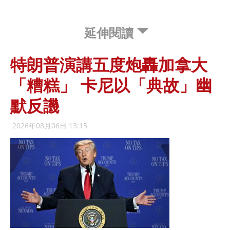
延伸閱讀
特朗普演講五度炮轟加拿大
「糟糕」 卡尼以「典故」幽
默反譏
2026年08月06日 13:15