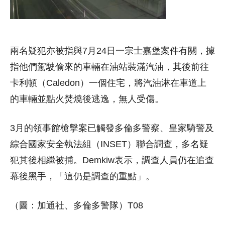
兩名疑犯亦被指與7月24日一宗士嘉堡案件有關，據
指他們駕駛偷來的車輛在油站裝滿汽油，其後前往
卡利頓（Caledon）一個住宅，將汽油淋在車道上
的車輛並點火焚燒後逃逸，無人受傷。
3月的領事館槍擊案已觸發多倫多警察、皇家騎警及
綜合國家安全執法組（INSET）聯合調查，多名疑
犯其後相繼被捕。Demkiw表示，調查人員仍在追查
幕後黑手，「這仍是調查的重點」。
（圖：加通社、多倫多警隊）T08