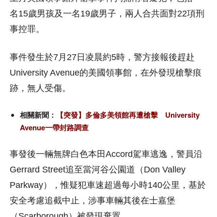
名15歲男孩及一名19歲男子，兩人合共面對22項刑
事控罪。
事件發生於7月27日凌晨約5時，警方接報後趕赴
University Avenue的美國領事館，在外發現槍擊痕
跡，無人受傷。
相關新聞：
【突發】多倫多美領館再遭槍擊 University
Avenue一帶封路調查
事發後一輛無牌白色本田Accord駕車逃逸，警員沿
Gerrard Street追至當河谷公園道（Don Valley
Parkway），惟疑犯車速超過每小時140公里，基於
安全考慮追截中止，涉事車輛其後在士嘉堡
（Scarborough）被發現棄置。