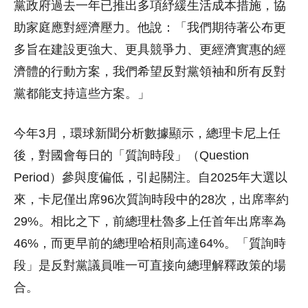
黨政府過去一年已推出多項紓緩生活成本措施，協
助家庭應對經濟壓力。他說：「我們期待著公布更
多旨在建設更強大、更具競爭力、更經濟實惠的經
濟體的行動方案，我們希望反對黨領袖和所有反對
黨都能支持這些方案。」
今年3月，環球新聞分析數據顯示，總理卡尼上任
後，對國會每日的「質詢時段」（Question
Period）參與度偏低，引起關注。自2025年大選以
來，卡尼僅出席96次質詢時段中的28次，出席率約
29%。相比之下，前總理杜魯多上任首年出席率為
46%，而更早前的總理哈栢則高達64%。「質詢時
段」是反對黨議員唯一可直接向總理解釋政策的場
合。