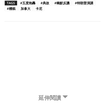
TAGS
#五度炮轟
#典故
#幽默反譏
#特朗普演講
#糟糕
加拿大
卡尼
延伸閱讀