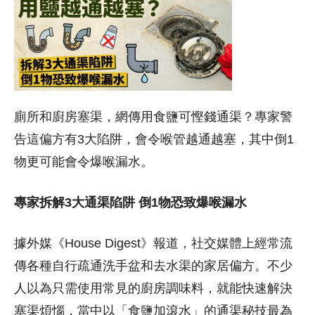
廁所和廚房塞渠，網傳用食鹽可慳錢通渠？專家警
告這偏方有3大陷阱，會令喉管越通越塞，其中倒1
物更可能會令爆喉漏水。
專家拆解3大通渠陷阱 倒1物恐致爆喉漏水
據外媒《House Digest》報道，社交媒體上經常流
傳各種自行疏通洗手盆和去水渠的家居偏方。不少
人以為只需使用常見的廚房調味料，就能快速解決
塞渠煩惱，當中以「食鹽加滾水」的通渠秘技最為