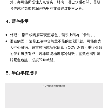
外，亦可能與慢性支氣管炎、肺病、淋巴水腫有關。長期
吸煙或頻繁塗抹深色指甲油亦會導致指甲泛黃。
４. 藍色指甲
外觀：
指甲或嘴唇呈現藍紫色，醫學上稱為「發紺」。
潛在病因：
這是血液中含氧量不足的強烈訊號。可能由先
天性心臟病、嚴重肺病或新冠病毒（COVID-19）重症引致
的低血氧所造成。若非環境極度寒冷所致，藍紫色指甲屬
於緊急危訊，必須即時就醫。
５. 半白半棕指甲