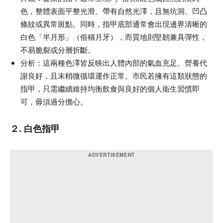
色，整體表面平整光滑、帶有自然光澤，且無坑洞、凹凸
條紋或異常斑點。同時，指甲底部通常會出現邊界清晰的
白色「半月形」（俗稱月牙），而質地則堅韌兼具彈性，
不易脆裂或分層折斷。
分析：
這兩種色澤皆反映出人體內部的氣血充足、營養代
謝良好，且末梢微循環運作正常。市民若擁有這類狀態的
指甲，只需繼續維持均衡飲食與良好的個人衞生習慣即
可，毋須過分擔心。
２. 白色指甲