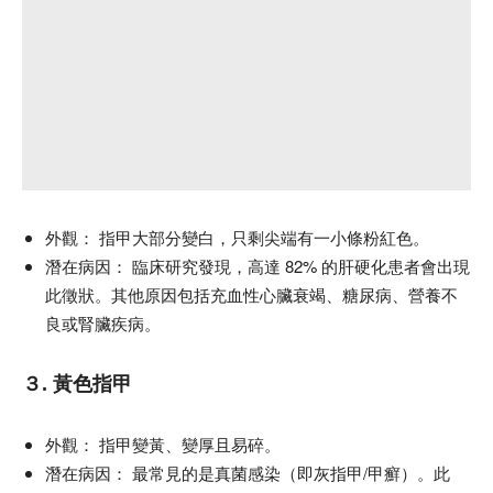
外觀：
指甲大部分變白，只剩尖端有一小條粉紅色。
潛在病因：
臨床研究發現，高達 82% 的肝硬化患者會出現
此徵狀。其他原因包括充血性心臟衰竭、糖尿病、營養不
良或腎臟疾病。
３. 黃色指甲
外觀：
指甲變黃、變厚且易碎。
潛在病因：
最常見的是真菌感染（即灰指甲/甲癬）。此