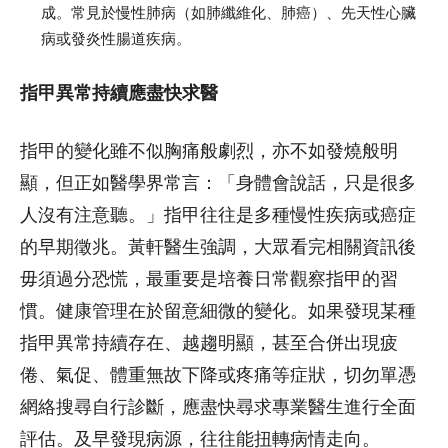
成。常見於慢性肺病（如肺纖維化、肺癌）、先天性心臟
病或發炎性腸道疾病。
指甲異常持續應盡快求醫
指甲的變化雖不似胸痛般劇烈，亦不如發燒般明
顯，但正如醫學界常言：「身體會說話，只是很多
人沒有注意聽。」指甲往往是多種慢性疾病或癌症
的早期徵兆。黃軒醫生強調，大眾看完相關資訊後
毋須過分恐慌，最重要是培養日常觀察指甲的習
慣。健康管理在於留意細微的變化。如果發現某種
指甲異常持續存在、越趨明顯，甚至合併出現疲
倦、氣促、體重無故下降或疼痛等症狀，切勿單憑
網絡搜尋自行診斷，應盡快尋求專業醫生進行全面
評估。及早發現病源，往往能扭轉病情走向。