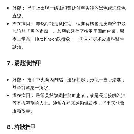
外觀：
指甲上出現一條由根部延伸至尖端的黑色或深棕色
直線。
潛在病因：
雖然可能是良性痣，但亦有機會是皮膚癌中最
危險的「黑色素瘤」。若黑線延伸至指甲周圍的皮膚，醫
學上稱為「Hutchinson氏徵象」，需立即尋求皮膚科醫生
診治。
７. 湯匙狀指甲
外觀：
指甲中央向內凹陷，邊緣翹起，形似一隻小湯匙，
甚至能容納一滴水。
潛在病因：
最常見於缺鐵性貧血患者，或是長期接觸汽油
等有機溶劑的人士。通常在補充足夠鐵質後，指甲形狀會
逐漸改善。
８. 杵狀指甲