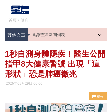
首頁
>
健康
其他文章
點擊查看新聞列表
1秒自測身體隱疾！醫生公開
指甲8大健康警號 出現「這
形狀」恐是肺癌徵兆
2026年05月29日 06:00
舉報