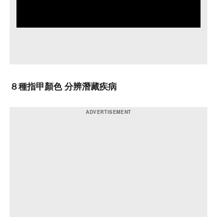
８種指甲顏色 分辨潛藏疾病