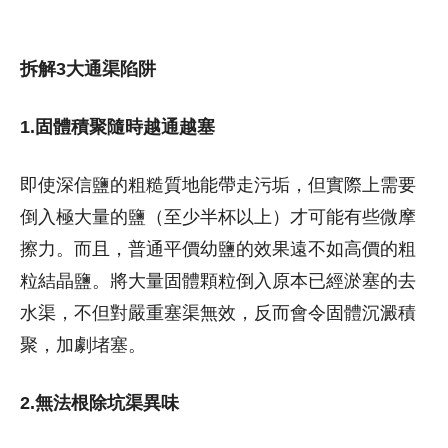
拆解3大通渠陷阱
1.固體積聚隨時越通越塞
即使深信鹽的粗糙質地能帶走污垢，但實際上需要
倒入極大量的鹽（至少半杯以上）才可能有些微摩
擦力。而且，普通平價幼鹽的效果遠不如高價的粗
粒結晶鹽。將大量固體顆粒倒入原本已經淤塞的去
水渠，不但對嚴重塞渠無效，反而會令固體沉澱積
聚，加劇堵塞。
2.無法根除坑渠異味