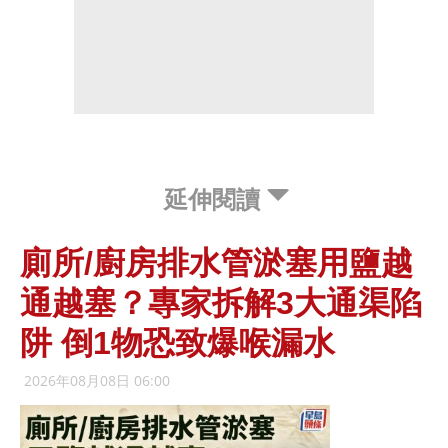
延伸閱讀
廁所/廚房排水管淤塞用鹽越
通越塞？專家拆解3大通渠陷
阱 倒1物恐致爆喉漏水
2026年08月08日 06:00