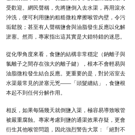
受歡迎。網民聲稱，先將鹽倒入去水渠，再用滾水
沖洗，便可利用鹽的粗糙微粒摩擦喉管內壁，令污
垢鬆脫；甚至有人聲稱鹽會與油脂發生反應以化解
淤塞。然而，專家指出這其實是大錯特錯的迷思。
從化學角度來看，食鹽的結構非常穩定（鈉離子與
氯離子之間存在強大的離子鍵），根本不會輕易與
油脂微粒發生結合反應。更重要的是，對於浴室去
水渠最常見的淤塞元兇——「頭髮纏結」，食鹽根
本起不到任何分解作用。
相反，如果每隔幾天就倒鹽入渠，極容易導致喉管
被嚴重腐蝕。專家考慮到鹽的通渠效果存疑，更會
衍生其他喉管問題，因此強烈警告大眾：「絕對不