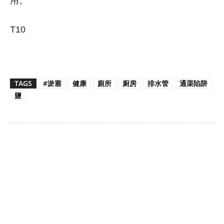
用。
T10
TAGS
#淤塞
健康
廁所
廚房
排水管
通渠陷阱
鹽