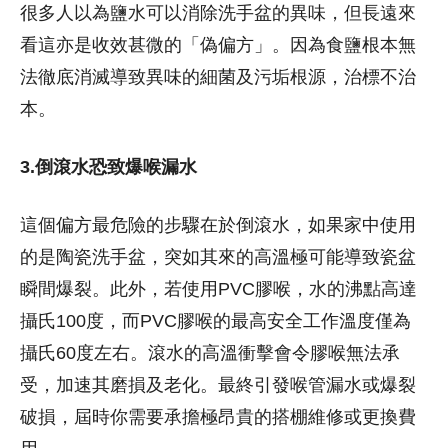
很多人以為鹽水可以消除洗手盆的異味，但長遠來
看這亦是收效甚微的「偽偏方」。因為食鹽根本無
法徹底消滅導致異味的細菌及污垢根源，治標不治
本。
3.倒滾水恐致爆喉漏水
這個偏方最危險的步驟在於倒滾水，如果家中使用
的是陶瓷洗手盆，突如其來的高溫極可能導致瓷盆
瞬間爆裂。此外，若使用PVC膠喉，水的沸點高達
攝氏100度，而PVC膠喉的最高安全工作溫度僅為
攝氏60度左右。滾水的高溫衝擊會令膠喉無法承
受，加速其磨損及老化。最終引發喉管漏水或爆裂
破損，屆時你需要承擔極昂貴的搭棚維修或更換費