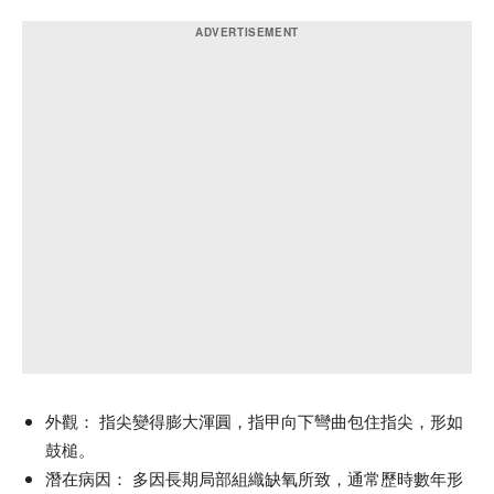
外觀：
指尖變得膨大渾圓，指甲向下彎曲包住指尖，形如
鼓槌。
潛在病因：
多因長期局部組織缺氧所致，通常歷時數年形