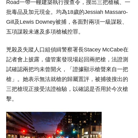
Road一帶一幢建築執行搜查令，搜出三把槍械、一
批毒品及加元現金。均為18歲的Jessiah Massaro-
Gill及Lewis Downey被捕，各面對兩項一級謀殺、
五項謀殺未遂及多項槍械控罪。
兇殺及失蹤人口組偵緝警察署長Stacey McCabe在
記者會上披露，儘管案發現場起回兩把槍，法證測
試確認兩把均未曾開火，「證據顯示槍聲來自一把
槍」。她表示無法就槍的歸屬置評，被捕後搜出的
三把槍現正接受法證檢驗，以確認是否用於今次槍
擊。