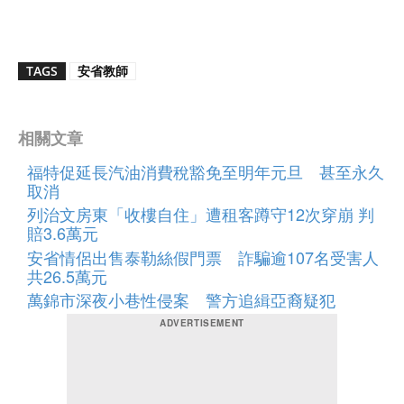
TAGS
安省教師
相關文章
福特促延長汽油消費稅豁免至明年元旦 甚至永久
取消
列治文房東「收樓自住」遭租客蹲守12次穿崩 判
賠3.6萬元
安省情侶出售泰勒絲假門票 詐騙逾107名受害人
共26.5萬元
萬錦市深夜小巷性侵案 警方追緝亞裔疑犯