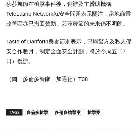
莎莎舞節在槍擊事件後，創辦及主贊助機構
TeleLatino Network就安全問題表示關注，當地商業
改善區亦已撤回贊助，莎莎舞節的未來仍不明朗。
Taste of Danforth美食節則表示，已與警方及私人保
安合作數月，制定全面安全計劃，將於今周五（7
日）復辦。
（圖：多倫多警隊、加通社）T08
TAGS
多倫多槍擊
多倫多槍擊案
槍擊案