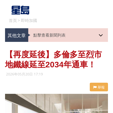
首頁
>
即時加國
其他文章
點擊查看新聞列表
【再度延後】多倫多至烈市
地鐵線延至2034年通車！
2026年05月20日 17:19
舉報