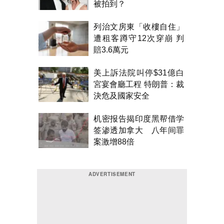
被拍到？
列治文房東「收樓自住」
遭租客蹲守12次穿崩 判
賠3.6萬元
美上訴法院叫停$31億白
宮宴會廳工程 特朗普：裁
決危及國家安全
机密报告揭印度黑帮借学
签渗透加拿大 八年间罪
案激增88倍