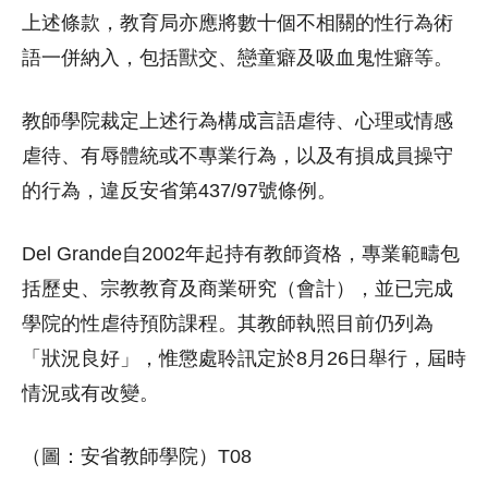
上述條款，教育局亦應將數十個不相關的性行為術
語一併納入，包括獸交、戀童癖及吸血鬼性癖等。
教師學院裁定上述行為構成言語虐待、心理或情感
虐待、有辱體統或不專業行為，以及有損成員操守
的行為，違反安省第437/97號條例。
Del Grande自2002年起持有教師資格，專業範疇包
括歷史、宗教教育及商業研究（會計），並已完成
學院的性虐待預防課程。其教師執照目前仍列為
「狀況良好」，惟懲處聆訊定於8月26日舉行，屆時
情況或有改變。
（圖：安省教師學院）T08