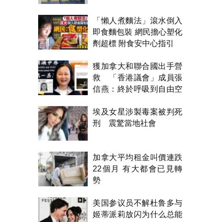
「懶人煮麵法」滾水倒入
即食麵包裝 網民擔心塑化
劑超標 附食安中心指引
獲加拿大和聯合國出手營
救 「香港議會」成員張
信燕：終於呼吸到自由空
氣！
埃及女星涉製毒案被判死
刑 震驚當地社會
加拿大平均租金叫價連跌
22個月 有大都會已見轉
勢
美国参议员不解杜鲁多与
姬蒂派莉放闪为什么总能