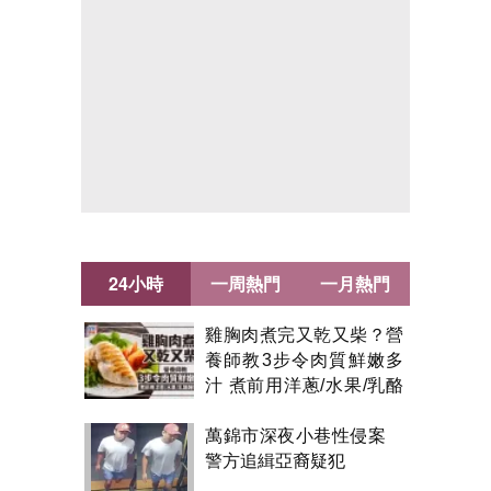
24小時
一周熱門
一月熱門
雞胸肉煮完又乾又柴？營
養師教3步令肉質鮮嫩多
汁 煮前用洋蔥/水果/乳酪
醃製都得？
萬錦市深夜小巷性侵案
警方追緝亞裔疑犯