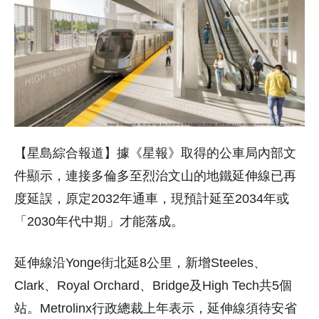
【星島綜合報道】據《星報》取得的公車局內部文
件顯示，連接多倫多至烈治文山的地鐵延伸線已再
度延誤，原定2032年通車，現預計延至2034年或
「2030年代中期」才能落成。
延伸線沿Yonge街北延8公里，新增Steeles、
Clark、Royal Orchard、Bridge及High Tech共5個
站。Metrolinx行政總裁上年表示，延伸線須待安省