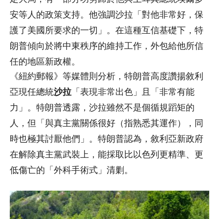
安等人的政策支持。他強調沙拉「對他非常好，保
護了美國所要求的一切」。在這種互信基礎下，特
朗普傾向於將中東秩序的維持工作，外包給他所信
任的地區新政權。
《紐約郵報》等媒體則分析，特朗普高度讚揚敘利
亞現任總統
沙拉
「表現非常出色」且「非常有能
力」。特朗普透露，沙拉雖然不是個循規蹈矩的
人，但「與真主黨關係很好（指熟悉其運作），同
時也極其討厭他們」。特朗普認為，敘利亞新政府
在解除真主黨武裝上，能採取比以色列更精準、更
低傷亡的「外科手術式」清剿。