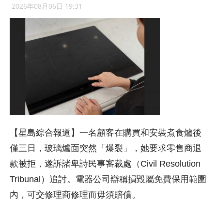
2026年08月06日 19:31
【星島綜合報道】一名顧客在購買和安裝煮食爐後
僅三日，玻璃爐面突然「爆裂」，她要求零售商退
款被拒，遂訴諸卑詩民事審裁處（Civil Resolution
Tribunal）追討。電器公司辯稱損毀屬免費保用範圍
內，可交修理商修理而毋須賠償。