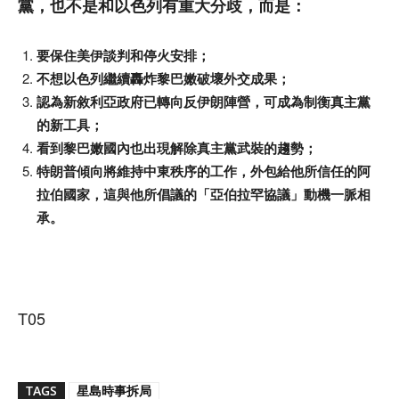
黨，也不是和以色列有重大分歧，而是：
要保住美伊談判和停火安排；
不想以色列繼續轟炸黎巴嫩破壞外交成果；
認為新敘利亞政府已轉向反伊朗陣營，可成為制衡真主黨
的新工具；
看到黎巴嫩國內也出現解除真主黨武裝的趨勢；
特朗普傾向將維持中東秩序的工作，外包給他所信任的阿
拉伯國家，這與他所倡議的「亞伯拉罕協議」動機一脈相
承。
T05
TAGS
星島時事拆局