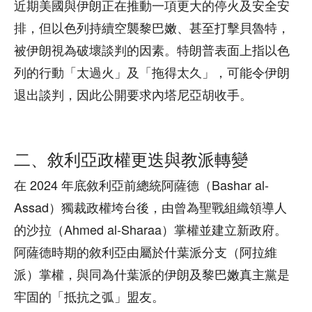
近期美國與伊朗正在推動一項更大的停火及安全安
排，但以色列持續空襲黎巴嫩、甚至打擊貝魯特，
被伊朗視為破壞談判的因素。特朗普表面上指以色
列的行動「太過火」及「拖得太久」，可能令伊朗
退出談判，因此公開要求內塔尼亞胡收手。
二、敘利亞政權更迭與教派轉變
在 2024 年底敘利亞前總統阿薩德（Bashar al-
Assad）獨裁政權垮台後，由曾為聖戰組織領導人
的沙拉（Ahmed al-Sharaa）掌權並建立新政府。
阿薩德時期的敘利亞由屬於什葉派分支（阿拉維
派）掌權，與同為什葉派的伊朗及黎巴嫩真主黨是
牢固的「抵抗之弧」盟友。