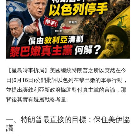
【星島時事拆局】美國總統
特朗普
之所以突然在今
日(6月16日)
公開批評以色列在黎巴嫩的軍事行動，
並提出讓敘利亞新政府協助對付真主黨的言論，那
背後其實有幾層戰略考量。
一、特朗普最直接的目標：保住美伊協
議