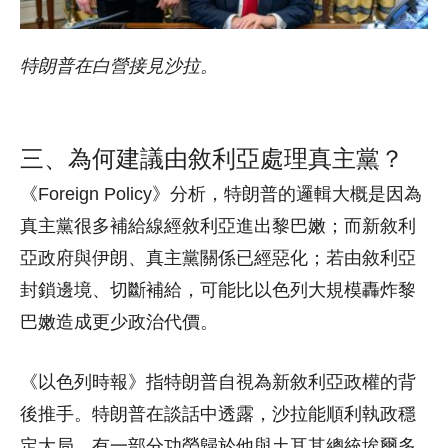
特朗普在白營接見沙拉。
三、為何建議由敘利亞處理真主黨？
《Foreign Policy》分析，特朗普的邏輯大概是因為
真主黨很多補給線經敘利亞進出黎巴嫩；而新敘利
亞政府與伊朗、真主黨關係已經惡化；若由敘利亞
封鎖邊境、切斷補給，可能比以色列大規模轟炸黎
巴嫩造成更少政治代價。
《以色列時報》指特朗普自視為新敘利亞政權的背
後推手。特朗普在談話中透露，沙拉能順利執政穩
定大局，有一部分功勞歸於他與土耳其總統埃爾多