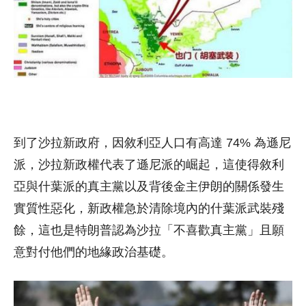
到了沙拉新政府，因敘利亞人口有高達 74% 為遜尼
派，沙拉新政權代表了遜尼派的崛起，這使得敘利
亞與什葉派的真主黨以及背後金主伊朗的關係發生
實質性惡化，新政權急於清除境內的什葉派武裝殘
餘，這也是特朗普認為沙拉「不喜歡真主黨」且願
意對付他們的地緣政治基礎。