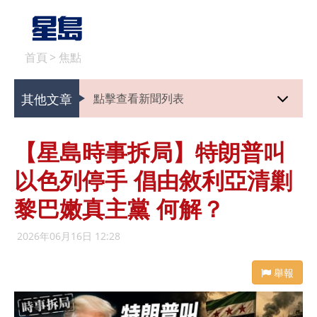
首頁
>
焦點
其他文章
點擊查看新聞列表
【星島時事拆局】特朗普叫
以色列停手 倡由敘利亞清剿
黎巴嫩真主黨 何解？
2026年06月16日 12:28
舉報