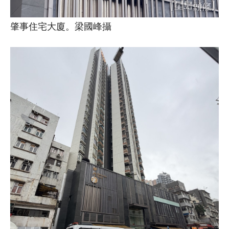
肇事住宅大廈。梁國峰攝