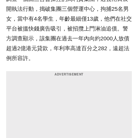
開執法行動，搗破集團三個營運中心，拘捕25名男
女，當中有4名學生，年齡最細僅13歲，他們在社交
平台被搵快錢廣告吸引，被招攬上門淋油追債。警
方調查顯示，該集團在過去一年內向約2000人放債
超過2億港元貸款，年利率高達百分之282，遠超法
例所容許。