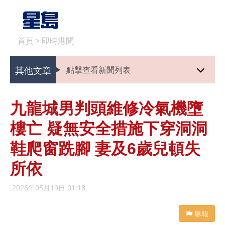
首頁
>
即時港聞
其他文章
點擊查看新聞列表
九龍城男判頭維修冷氣機墮
樓亡 疑無安全措施下穿洞洞
鞋爬窗跣腳 妻及6歲兒頓失
所依
2026年05月19日 01:18
舉報