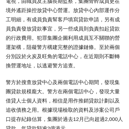
電視，由職員及主腦長期監察，集團骨幹成員更在
境外遙距操控放貸中心營運。放貸中心內部運作分
工明細，有成員負責幫客戶填寫貸款申請，另有成
員負責發放貸款事宜，另一些成員則負責扣起貸款
的行政費用。犯罪集團企圖利用成員互不關聯的營
運架構，阻礙警方構建完整的證據鏈條。至於兩個
分別設於火炭及旺角的電話中心，在近期則不斷轉
換營運地址，以逃避警方追查。
警方於搜查放貸中心及兩個電話中心期間，發現集
團貸款規模龐大。警方在兩個電話中心，發現大量
借貸人士個人資料，相信是用作推銷貸款計劃以及
追收債務之用。根據現場檢取的資料及涉案公司戶
口提存紀錄估算，集團於過去12月已向超過2,000人
貸款，年貸款額逾2億港元。