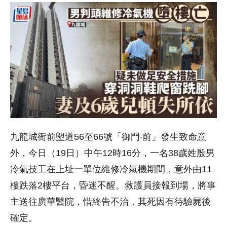
九龍城衙前塱道56至66號「御門‧前」發生致命意
外，今日（19日）中午12時16分，一名38歲姓殷男
冷氣技工在上址一單位維修冷氣機期間，意外由11
樓跌落2樓平台，昏迷不醒。救護員接報到場，將事
主送往廣華醫院，惜終告不治，其死因有待驗屍後
確定。