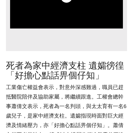
死者為家中經濟支柱 遺孀徬徨
「好擔心點話畀個仔知」
工業傷亡權益會表示，對意外深感難過，職員已趕
抵醫院陪伴及協助家屬，將繼續跟進。工權會總幹
事蕭倩文表示，死者為一名判頭，與太太育有一名6
歲兒子，是家中經濟支柱。遺孀指現時面對巨大經
濟及情緒壓力，亦「好擔心點話畀個仔知」。蕭倩