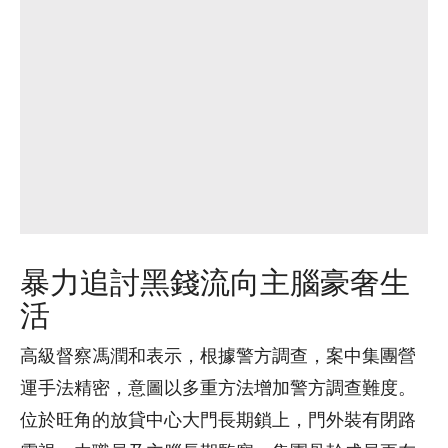
暴力追討黑錢流向主腦豪奢生
活
高級督察馮潤和表示，根據警方調查，案中集團營
運手法精密，意圖以多重方法增加警方調查難度。
位於旺角的放貸中心大門長期鎖上，門外裝有閉路