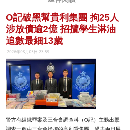
O記破黑幫貴利集團 拘25人
涉放債逾2億 招攬學生淋油
追數最細13歲
2026年08月05日 23:59
警方有組織罪案及三合會調查科（O記）主動出擊
調查一個由三合會操控的高利貸集團，過去兩日展