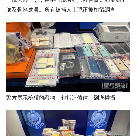
「洗黑錢」等，當中有多名有黑社會背景的集團主
腦及骨幹成員。所有被捕人士現正被扣留調查。
警方展示檢獲的證物，包括追債信。劉漢權攝