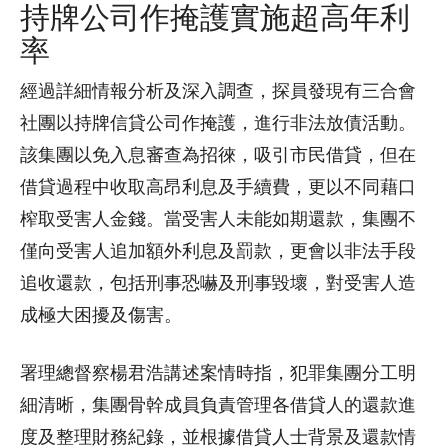
持牌公司作掩護實施超高年利
率
經過詳細情報分析及深入調查，探員發現有三合會
社團以持牌信貸公司作掩護，進行非法放債活動。
該集團以免入息審查為招徠，吸引市民借貸，但在
借貸過程中收取高昂利息及手續費，更以不同藉口
榨取受害人金錢。當受害人未能如期還款，集團不
僅向受害人追加額外利息及罰款，更會以非法手段
追收還款，包括刑事恐嚇及刑事毀壞，對受害人造
成極大困擾及傷害。
署理總督察楊君浩講述案情時指，犯罪集團分工明
細清晰，集團骨幹成員負責管理各借貸人的還款進
度及整理財務紀錄，並根據借貸人士背景及還款情