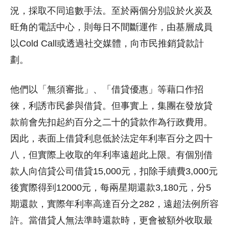
況，採取不同追數手法。至於兩個分別設於火炭及
旺角的電話中心，則每日不間斷運作，由基層成員
以Cold Call或透過社交媒體，向市民推銷貸款計
劃。
他們以「無須審批」、「借貸優惠」等藉口作招
徠，利誘市民參與借貸。但事實上，集團在發放貸
款前會先扣起約百分之二十的貸款作為行政費用。
因此，表面上借貸利息低於法定年利率百分之四十
八，但實際上收取的年利率遠超此上限。有個別借
款人向信貸公司借貸15,000元，扣除手續費3,000元
後實際得到12000元，每兩星期還款3,180元，分5
期還款，實際年利率高達百分之282，遠超法例所容
許。當借貸人無法準時還款時，更會被額外收取最