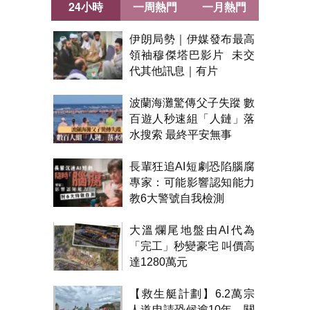
24小時
一周熱門
一月熱門
伊朗局勢｜伊媒發布最高
領袖穆傑塔巴影片 未交
代其他訊息｜有片
波蘭海灘驚傳父子失蹤 數
百遊人秒速組「人鏈」落
水搜索 最終平安無事
長輩狂追AI短劇恐陷腦腐
專家：可能影響認知能力
教6大警號自我檢測
大溫爛尾地盤由AI代為
「完工」秒變豪宅 叫價高
達1280萬元
【救生艇計劃】6.2萬宗
人道申請恐候逾10年 關