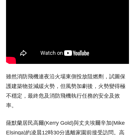
雖然消防飛機連夜沿火場東側投放阻燃劑，試圖保
護建築物並減緩火勢，但風勢加劇後，火勢變得極
不穩定，最終危及消防飛機執行任務的安全及效
率。
薩默蘭居民高爾(Kerry Gold)與丈夫埃爾辛加(Mike
Elsinga)約凌晨12時30分逃離家園前接受訪問。高