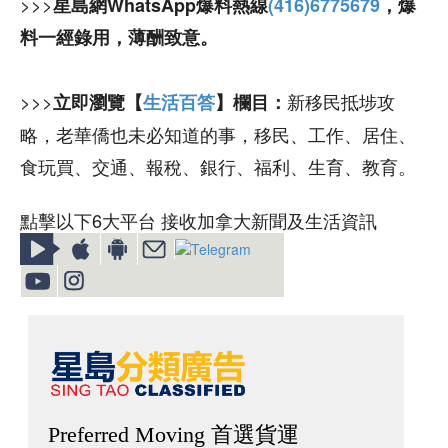
>>>
星島網WhatsApp爆料熱線
(416)6775679
，爆
料一經錄用，薄酬致意。
>>>
新移民抵埗攻
立即瀏覽【
生活百答
】欄目：
略，老華僑也未必知道的事，移民、工作、居住、
食玩買、交通、報稅、銀行、福利、生育、教育。
點擊以下6大平台 接收加拿大新聞及生活資訊