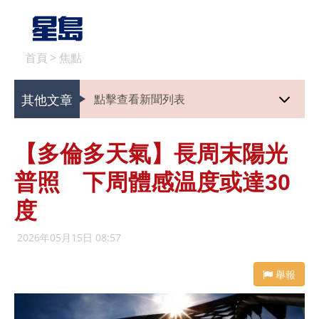
首頁
>
焦點
其他文章
點擊查看新聞列表
【多倫多天氣】長周末陽光
普照 下周體感温度或達30
度
2026年05月15日 08:57
舉報