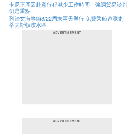
卡尼下周因赴意行程減少工作時間 強調貿易談判
仍是重點
列治文海事節8/22周末兩天舉行 免費乘船遊覽史
蒂夫斯頓濱水區