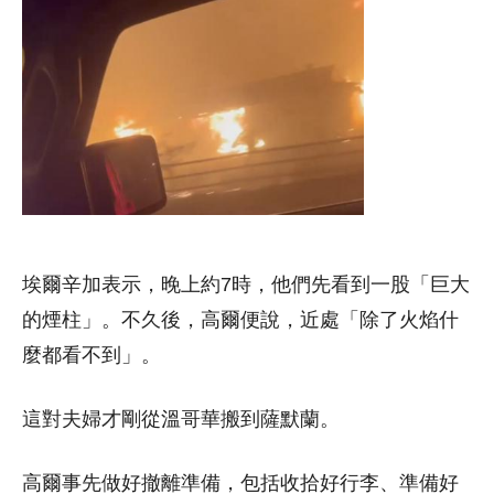
埃爾辛加表示，晚上約7時，他們先看到一股「巨大
的煙柱」。不久後，高爾便說，近處「除了火焰什
麼都看不到」。
這對夫婦才剛從溫哥華搬到薩默蘭。
高爾事先做好撤離準備，包括收拾好行李、準備好