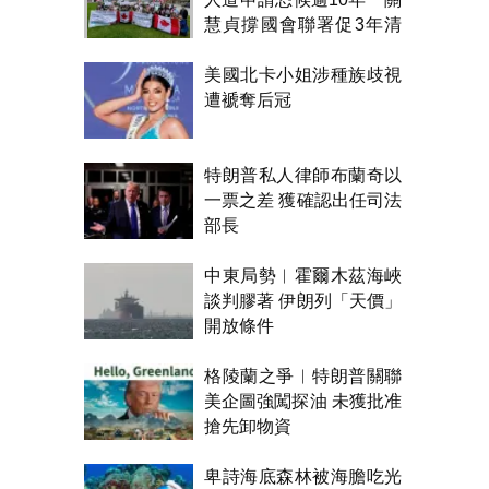
慧貞撐國會聯署促3年清
積壓
美國北卡小姐涉種族歧視
遭褫奪后冠
特朗普私人律師布蘭奇以
一票之差 獲確認出任司法
部長
中東局勢︱霍爾木茲海峽
談判膠著 伊朗列「天價」
開放條件
格陵蘭之爭︱特朗普關聯
美企圖強闖探油 未獲批准
搶先卸物資
卑詩海底森林被海膽吃光