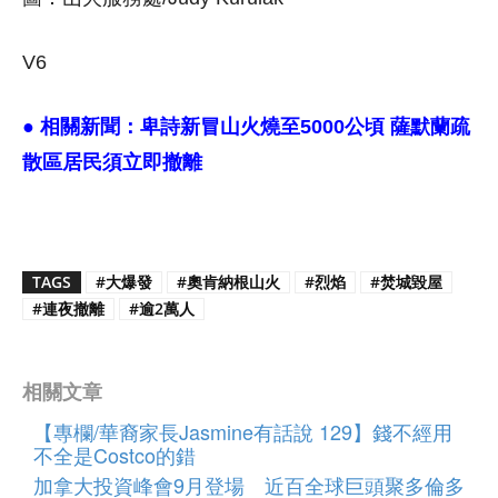
V6
● 相關新聞：
卑詩新冒山火燒至5000公頃 薩默蘭疏
散區居民須立即撤離
TAGS
#大爆發
#奧肯納根山火
#烈焰
#焚城毀屋
#連夜撤離
#逾2萬人
相關文章
【專欄/華裔家長Jasmine有話說 129】錢不經用
不全是Costco的錯
加拿大投資峰會9月登場 近百全球巨頭聚多倫多