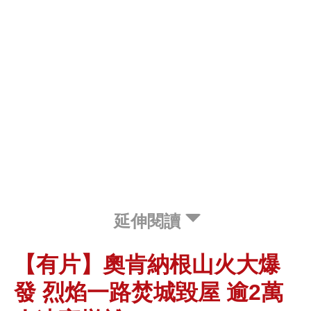
延伸閱讀
【有片】奧肯納根山火大爆
發 烈焰一路焚城毀屋 逾2萬