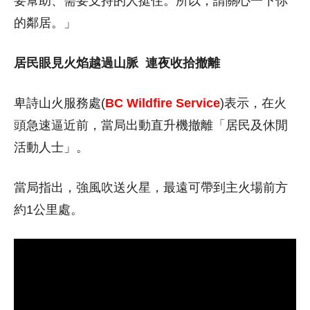
要幫助、需要支持的人挺住。所以，請關心一下你
的鄰居。」
居民眼見火焰越過山脈
連夜收拾撤離
卑詩山火服務處(
BC Wildfire Service
)表示，在火
頭急速逼近前，當局出動直升機撤離「居民及休閒
活動人士」。
當局指出，強風吹送火星，最遠可帶到主火場前方
約1公里處。