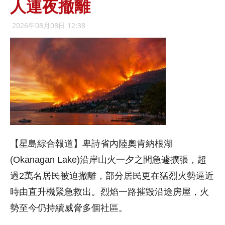
人連夜撤離
2026年08月08日 12:38
【星島綜合報道】卑詩省內陸奧肯納根湖
(Okanagan Lake)沿岸山火一夕之間急遽擴張，超
過2萬名居民被迫撤離，部分居民更在猛烈火勢逼近
時由直升機緊急救出。烈焰一路摧毀沿途房屋，火
勢至今仍持續威脅多個社區。