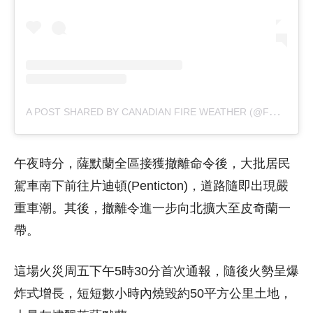
A
POST SHARED BY CANADIAN FIRE WEATHER (@FFMSEE)
午夜時分，薩默蘭全區接獲撤離命令後，大批居民
駕車南下前往片迪頓(Penticton)，道路隨即出現嚴
重車潮。其後，撤離令進一步向北擴大至皮奇蘭一
帶。
這場火災周五下午5時30分首次通報，隨後火勢呈爆
炸式增長，短短數小時內燒毀約50平方公里土地，