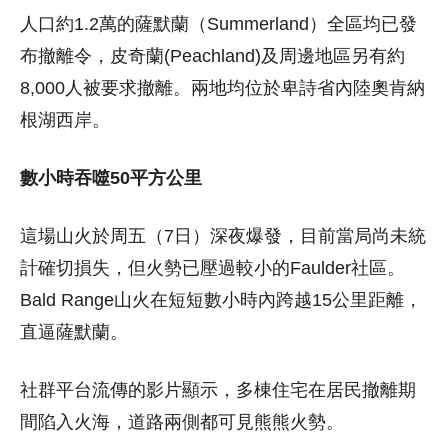
人口約1.2萬的薩默蘭（Summerland）全區均已發
布撤離令，皮奇蘭(Peachland)及周邊地區另有約
8,000人被要求撤離。兩地均位於卑詩省內陸奧肯納
根湖西岸。
數小時吞噬50平方公里
這場山火於周五（7日）深夜爆發，目前當局尚未統
計確切損失，但火勢已壓過較小的Faulder社區。
Bald Range山火在短短數小時內跨越15公里距離，
直逼薩默蘭。
社群平台流傳的影片顯示，多棟住宅在居民撤離期
間陷入火海，道路兩側都可見熊熊火勢。