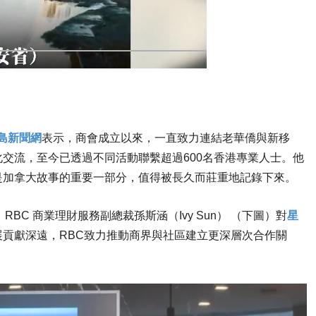
島新聞網
表示，商會成立以來，一直致力連結老華僑與新移
交流，至今已透過不同活動聯繫超過600名香港專業人士。他
是加拿大故事的重要一部分，值得被長久而莊重地記錄下來。
C 商業理財服務副總裁孫斯涵（Ivy Sun） （下圖）對
星
貢獻深遠，RBC致力推動商界與社區建立更深層次合作關