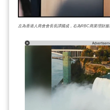
左為香港人商會會長長譚國成，右為RBC商業理財服務副
Advertisem