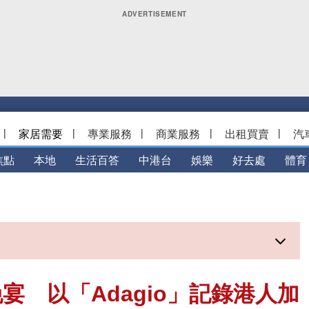
|
家居需要
|
專業服務
|
商業服務
|
出租買賣
|
汽
焦點
本地
生活百答
中港台
娛樂
好去處
體育
 以「Adagio」記錄港人加