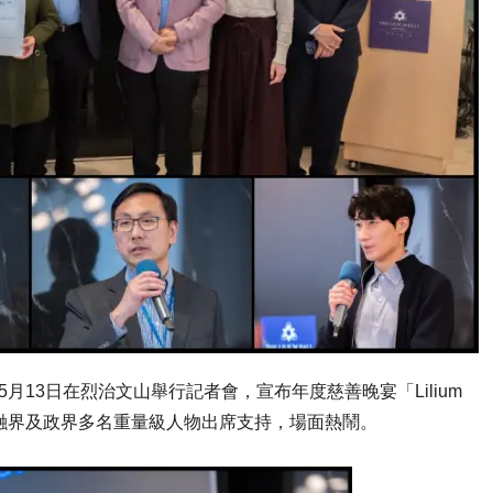
月13日在烈治文山舉行記者會，宣布年度慈善晚宴「Lilium
。本地商界、金融界及政界多名重量級人物出席支持，場面熱鬧。