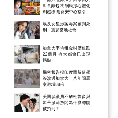
即食麵包裝 網民擔心塑化
劑超標 附食安中心指引
埃及女星涉製毒案被判死
刑 震驚當地社會
加拿大平均租金叫價連跌
22個月 有大都會已出現
拐點
機密報告揭印度黑幫借學
簽滲透加拿大 八年間罪
案激增88倍
美國參議員不解杜魯多與
姬蒂派莉放閃為什麼總能
被拍到？