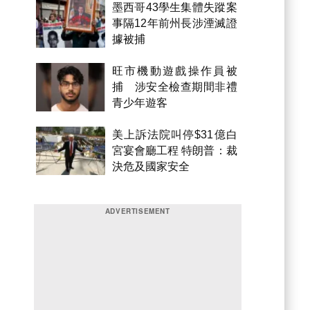
墨西哥43學生集體失蹤案
事隔12年前州長涉湮滅證
據被捕
旺市機動遊戲操作員被
捕 涉安全檢查期間非禮
青少年遊客
美上訴法院叫停$31億白
宮宴會廳工程 特朗普：裁
決危及國家安全