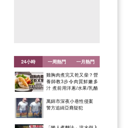
24小時
一周熱門
一月熱門
雞胸肉煮完又乾又柴？營
養師教3步令肉質鮮嫩多
汁 煮前用洋蔥/水果/乳酪
醃製都得？
萬錦市深夜小巷性侵案
警方追緝亞裔疑犯
「懶人煮麵法」滾水倒入