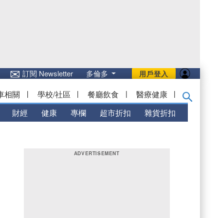
✉
訂閱 Newsletter
多倫多
用戶登入
車相關
|
學校/社區
|
餐廳飲食
|
醫療健康
|
財經
健康
專欄
超市折扣
雜貨折扣