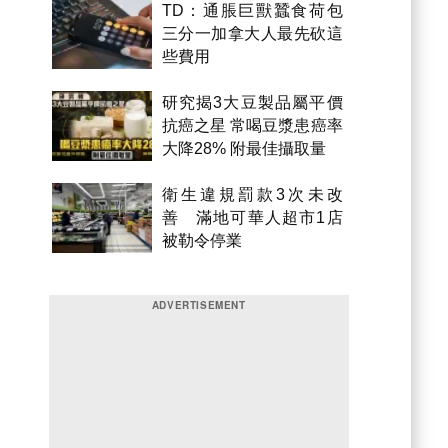
TD：通脹巨獸蠶食荷包
三分一加拿大人最先砍這
些費用
研究揭3大豆製品屬平價
抗癌之星 常喝豆漿患癌率
大降28% 附最佳攝取量
衛生違規罰款3次未改
善 滿地可華人超市1店
被勒令停業