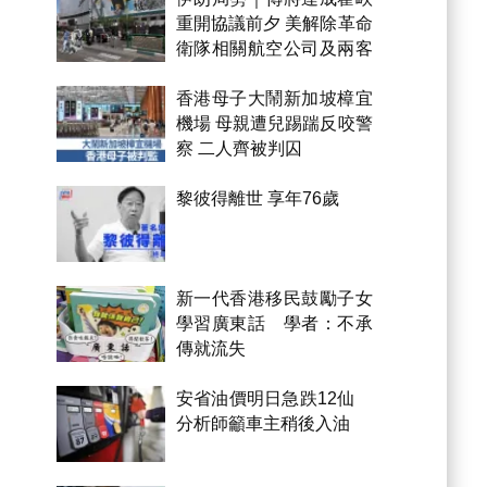
重開協議前夕 美解除革命
衛隊相關航空公司及兩客
機制裁
香港母子大鬧新加坡樟宜
機場 母親遭兒踢踹反咬警
察 二人齊被判囚
黎彼得離世 享年76歲
新一代香港移民鼓勵子女
學習廣東話 學者：不承
傳就流失
安省油價明日急跌12仙
分析師籲車主稍後入油