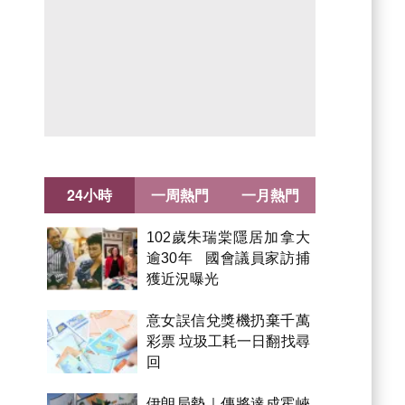
24小時
一周熱門
一月熱門
102歲朱瑞棠隱居加拿大
逾30年 國會議員家訪捕
獲近況曝光
意女誤信兌獎機扔棄千萬
彩票 垃圾工耗一日翻找尋
回
伊朗局勢｜傳將達成霍峽