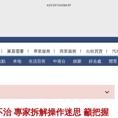
|
家居需要
|
專業服務
|
商業服務
|
出租買賣
|
汽
焦點
本地
生活百答
中港台
娛樂
好去處
體育
不治 專家拆解操作迷思 籲把握