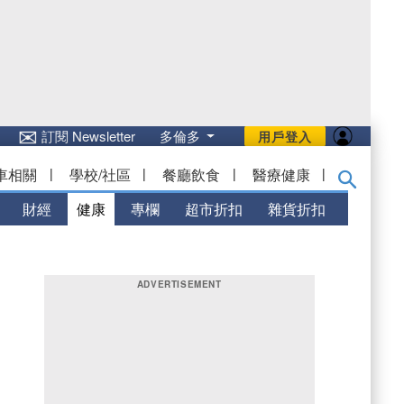
✉
訂閱 Newsletter
多倫多
用戶登入
車相關
|
學校/社區
|
餐廳飲食
|
醫療健康
|
財經
健康
專欄
超市折扣
雜貨折扣