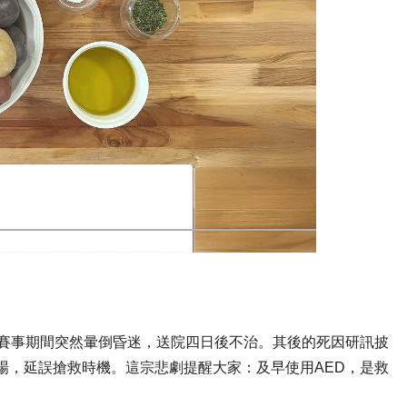
公里賽事期間突然暈倒昏迷，送院四日後不治。其後的死因研訊披
現場，延誤搶救時機。這宗悲劇提醒大家：及早使用AED，是救