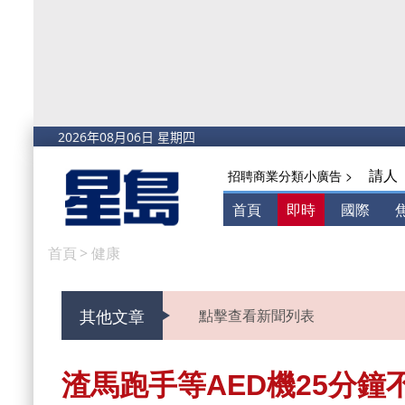
請人
招聘商業分類小廣告 >
首頁
即時
國際
首頁
>
健康
其他文章
點擊查看新聞列表
渣馬跑手等AED機25分鐘