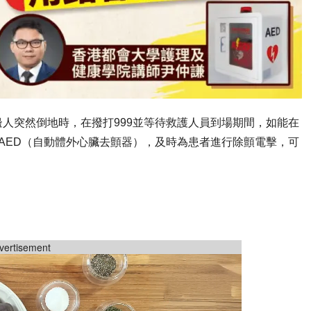
人突然倒地時，在撥打999並等待救護人員到場期間，如能在
AED（自動體外心臟去顫器），及時為患者進行除顫電擊，可
vertisement