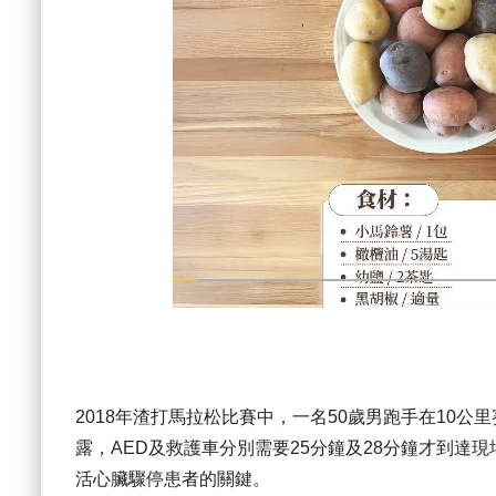
2018年渣打馬拉松比賽中，一名50歲男跑手在10
露，AED及救護車分別需要25分鐘及28分鐘才到達
活心臟驟停患者的關鍵。