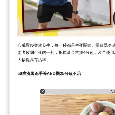
心臟驟停突然發生，每一秒都是生死關頭。當目擊身邊
患者攸關生死的一刻，把握黃金救援4分鐘，及早使用
大幅提高存活率。
50歲渣馬跑手等AED機25分鐘不治
Ad