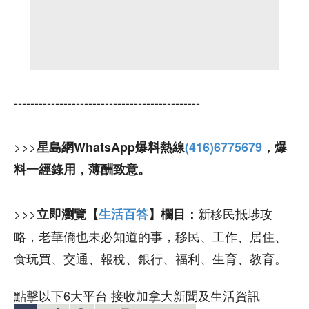
---------------------------------------------
>>>
星島網WhatsApp爆料熱線
(416)6775679
，爆
料一經錄用，薄酬致意。
>>>
新移民抵埗攻
立即瀏覽【
生活百答
】欄目：
略，老華僑也未必知道的事，移民、工作、居住、
食玩買、交通、報稅、銀行、福利、生育、教育。
點擊以下6大平台 接收加拿大新聞及生活資訊