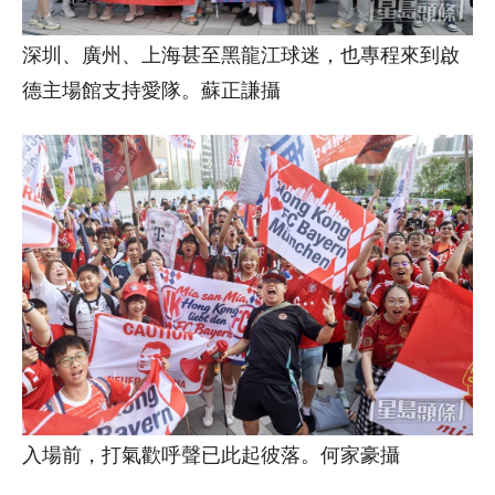
深圳、廣州、上海甚至黑龍江球迷，也專程來到啟
德主場館支持愛隊。蘇正謙攝
入場前，打氣歡呼聲已此起彼落。何家豪攝