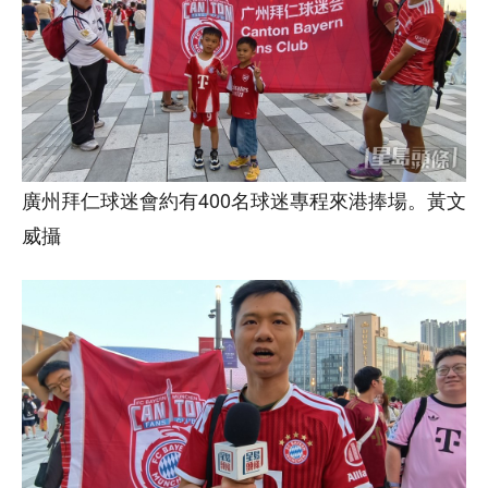
廣州拜仁球迷會約有400名球迷專程來港捧場。黃文
威攝