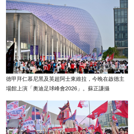
德甲拜仁慕尼黑及英超阿士東維拉，今晚在啟德主
場館上演「奧迪足球峰會2026」。蘇正謙攝