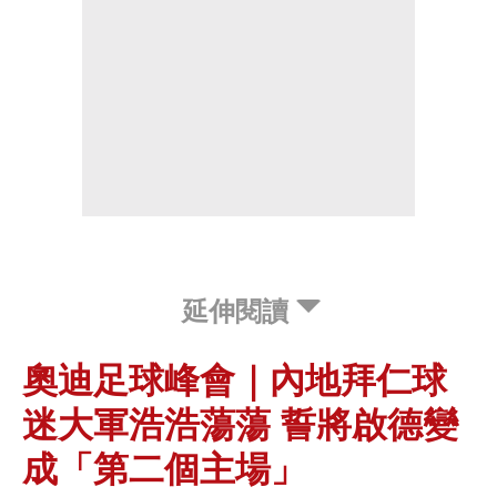
延伸閱讀
奧迪足球峰會｜內地拜仁球
迷大軍浩浩蕩蕩 誓將啟德變
成「第二個主場」