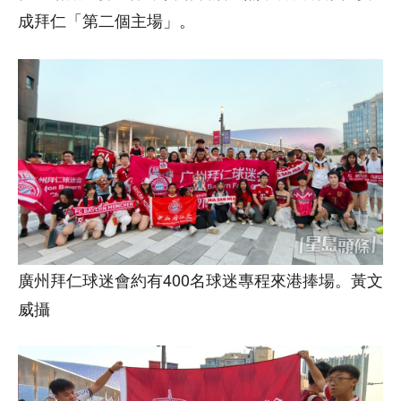
成拜仁「第二個主場」。
廣州拜仁球迷會約有400名球迷專程來港捧場。黃文
威攝