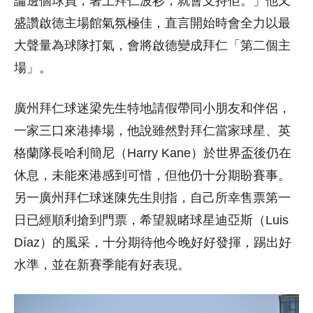
論邊個球員，著上拜仁波衫，就會支持佢。」他又
盛讚啟德主場館氣氛極佳，直言開始時會全力以最
大聲量為球隊打氣，會將啟德變成拜仁「第二個主
場」。
廣州拜仁球迷梁先生特地請假帶同小朋友和伴侶，
一家三口來港捧場，他說雖然對拜仁當家球星、英
格蘭隊長哈利簡尼（Harry Kane）於世界盃後仍在
休息，未能來港感到可惜，但他仍十分期盼賽事。
另一廣州拜仁球迷陳先生則指，自己所幸售票第一
日已經順利搶到門票，希望親睹球星迪亞斯（Luis
Díaz）的風采，十分期待他今晚好好發揮，踢出好
水準，並在新賽季能有好表現。