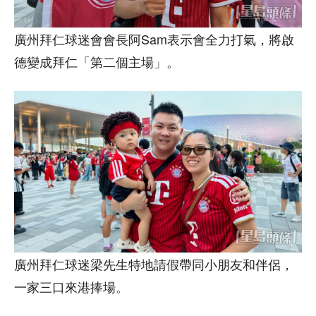
廣州拜仁球迷會會長阿Sam表示會全力打氣，將啟
德變成拜仁「第二個主場」。
廣州拜仁球迷梁先生特地請假帶同小朋友和伴侶，
一家三口來港捧場。