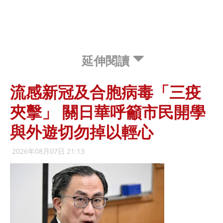
延伸閱讀
流感新冠及合胞病毒「三疫
夾擊」 關日華呼籲市民開學
與外遊切勿掉以輕心
2026年08月07日 21:13