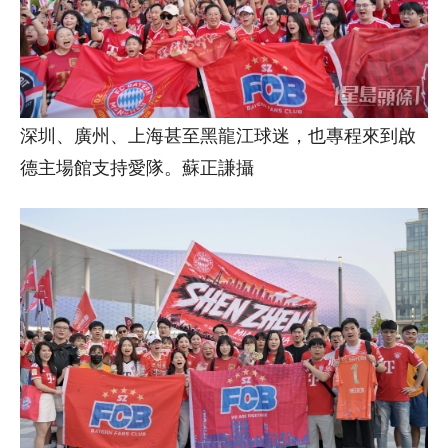
深圳、廣州、上海甚至黑龍江球迷，也專程來到啟
德主場館支持愛隊。蘇正謙攝