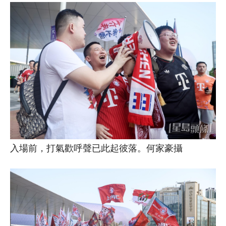
入場前，打氣歡呼聲已此起彼落。何家豪攝