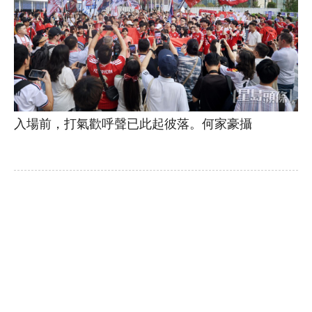
入場前，打氣歡呼聲已此起彼落。何家豪攝