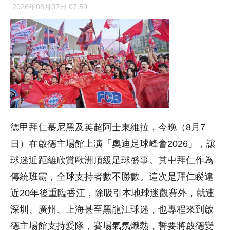
2026年08月07日 07:59
德甲拜仁慕尼黑及英超阿士東維拉，今晚（8月7
日）在啟德主場館上演「奧迪足球峰會2026」，讓
球迷近距離欣賞歐洲頂級足球盛事。其中拜仁作為
傳統班霸，全球支持者數不勝數。這次是拜仁睽違
近20年後重臨香江，除吸引本地球迷觀賽外，就連
深圳、廣州、上海甚至黑龍江球迷，也專程來到啟
德主場館支持愛隊，賽場氣氛熾熱，誓要將啟德變