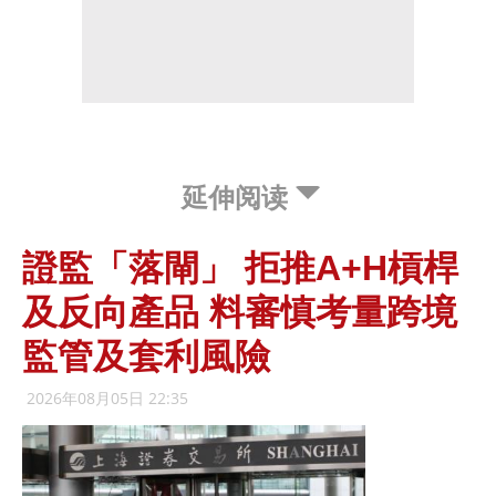
延伸阅读
證監「落閘」 拒推A+H槓桿
及反向產品 料審慎考量跨境
監管及套利風險
2026年08月05日 22:35