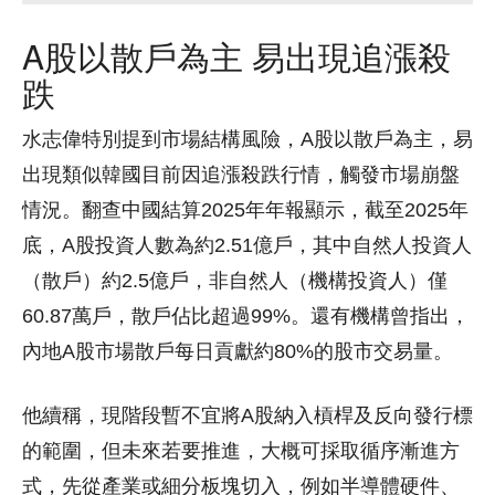
A股以散戶為主 易出現追漲殺
跌
水志偉特別提到市場結構風險，A股以散戶為主，易
出現類似韓國目前因追漲殺跌行情，觸發市場崩盤
情況。翻查中國結算2025年年報顯示，截至2025年
底，A股投資人數為約2.51億戶，其中自然人投資人
（散戶）約2.5億戶，非自然人（機構投資人）僅
60.87萬戶，散戶佔比超過99%。還有機構曾指出，
內地A股市場散戶每日貢獻約80%的股市交易量。
他續稱，現階段暫不宜將A股納入槓桿及反向發行標
的範圍，但未來若要推進，大概可採取循序漸進方
式，先從產業或細分板塊切入，例如半導體硬件、