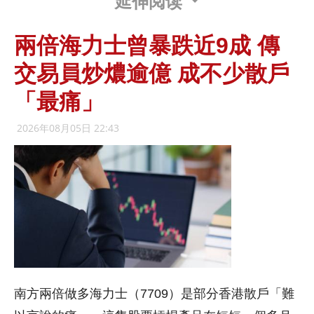
延伸阅读
兩倍海力士曾暴跌近9成 傳
交易員炒燶逾億 成不少散戶
「最痛」
2026年08月05日 22:43
南方兩倍做多海力士（7709）是部分香港散戶「難