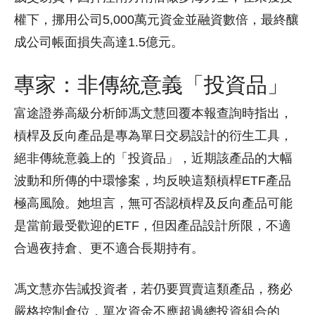
權下，挪用公司5,000萬元資金並融資數倍，最終釀
成公司帳面損失高達1.5億元。
專家：非傳統意義「投資品」
富途證券高級分析師馮文慧回覆本報查詢時指出，
槓桿及反向產品是專為單日交易設計的衍生工具，
絕非傳統意義上的「投資品」，近期該產品的大幅
波動和所傳的中環慘案，均反映這類槓桿ETF產品
極高風險。她坦言，無可否認槓桿及反向產品可能
是當前最受歡迎的ETF，但因產品設計所限，不適
合過夜持倉、更不適合長期持有。
馮文慧亦告誡投資者，若仍要買賣這類產品，務必
嚴格控制倉位，單次資金不應超過總投資組合的