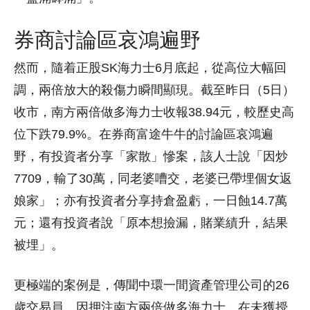
券商討論區哀鴻遍野
然而，隨着正股SK海力士6月底起，從高位大幅回
調，兩倍放大的殺傷力瞬間顯現。截至昨日（5日）
收市，南方兩倍做多海力士收報38.94元，較歷史高
位下跌79.9%。在券商富途牛牛的討論區哀鴻遍
野，有投資者分享「家散」慘案，該人士說「因炒
7709，輸了30萬，同老婆嘈交，老婆已帶埋個女返
娘家」；亦有投資者分享持倉盈虧，一日蝕14.7萬
元；還有投資者說「原本想撿漏，賭業績升，結果
被埋」。
更極端的案例是，傳聞中環一間資產管理公司的26
歲交易員，因押注南方兩倍做多海力士，在未獲授