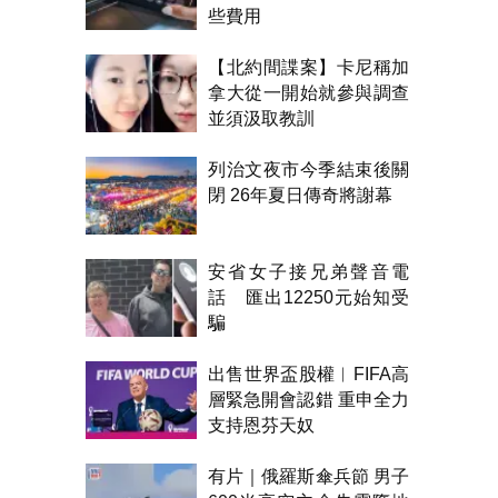
些費用
【北約間諜案】卡尼稱加
拿大從一開始就參與調查
並須汲取教訓
列治文夜市今季結束後關
閉 26年夏日傳奇將謝幕
安省女子接兄弟聲音電
話 匯出12250元始知受
騙
出售世界盃股權︱FIFA高
層緊急開會認錯 重申全力
支持恩芬天奴
有片｜俄羅斯傘兵節 男子