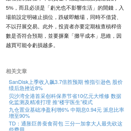
5%，而且必須是「虧光也不影響生活」的閒錢，入
場前設定明確止損位，跌破即離場，同時不借貸、
不以孖展交易。此外，投資者亦要定期核查槓桿倍
數是否符合預期，並要摒棄「攤平成本」思維，因
越買可能令虧損越多。
相关文章
SanDisk上季收入飙3.7倍胜预期 惟指引逊色 股价
绩后急挫近8%
贝沙湾全港首采创科保养节省10亿元大维修 数据
化监测及精准打理 推“楼宇医生”模式
九仓置业基础净盈利增6% 中期息0.94元 派息比率
增至90%
TD：通胀巨兽蚕食荷包 三分一加拿大人最先砍这
些费用