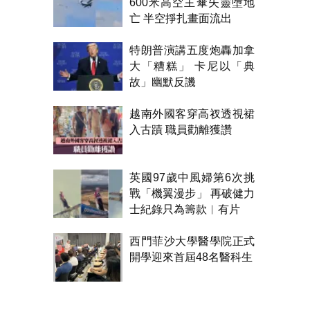
600米高空主傘失靈墮地
亡 半空掙扎畫面流出
特朗普演講五度炮轟加拿
大「糟糕」 卡尼以「典
故」幽默反譏
越南外國客穿高衩透視裙
入古蹟 職員勸離獲讚
英國97歲中風婦第6次挑
戰「機翼漫步」 再破健力
士紀錄只為籌款︱有片
西門菲沙大學醫學院正式
開學迎來首屆48名醫科生