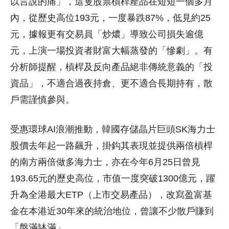
以言說的痛」，這隻股票槓桿產品在短短一個多月
內，從歷史高位193元，一度暴跌87%，低見約25
元，據報更有交易員「炒燶」導致公司損失逾億
元，上演一場投資者財富大幅蒸發的「慘劇」。有
分析師提醒，槓桿及反向產品絕非傳統意義的「投
資品」，不適合過夜持倉、更不適合長期持有，散
戶需謹慎參與。
受惠環球AI浪潮推動，韓國存儲晶片巨頭SK海力士
股價去年起一路飆升，掛鈎其表現並提供兩倍槓桿
的南方兩倍做多海力士，亦在今年6月25日曾見
193.65元的歷史高位，市值一度突破1300億元，躍
升為全港最大ETP（上市交易產品），改寫盈富基
金在本港近30年來的統治地位，曾讓不少散戶賺到
「盤滿缽滿」。