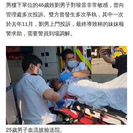
男樓下單位的46歲姓劉男子對噪音非常敏感，曾向
管理處多次投訴。雙方曾發生多次爭執，其中一次
於去年11月，劉男上門投訴，最終導致林的妹妹報
警求助，需要警員到場調解。
25歲男子血流披臉送院。