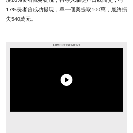
現26%長者親身提現，再存入騙徒戶口或面交，有
17%長者曾成功提現，單一個案提取100萬，最終損
失540萬元。