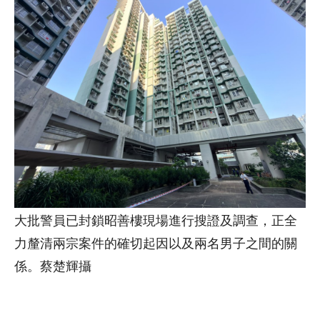
大批警員已封鎖昭善樓現場進行搜證及調查，正全
力釐清兩宗案件的確切起因以及兩名男子之間的關
係。蔡楚輝攝