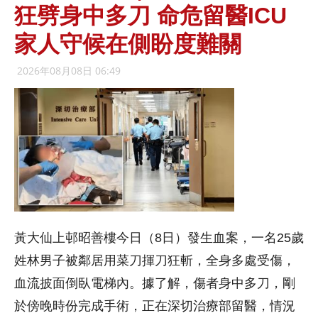
狂劈身中多刀 命危留醫ICU
家人守候在側盼度難關
2026年08月08日 06:49
黃大仙上邨昭善樓今日（8日）發生血案，一名25歲
姓林男子被鄰居用菜刀揮刀狂斬，全身多處受傷，
血流披面倒臥電梯內。據了解，傷者身中多刀，剛
於傍晚時份完成手術，正在深切治療部留醫，情況