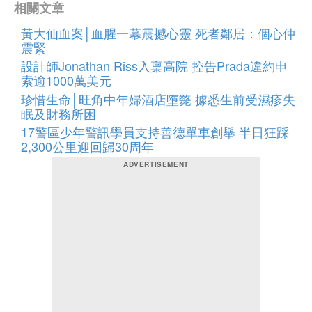
相關文章
黃大仙血案│血腥一幕震撼心靈 死者鄰居：個心仲
震緊
設計師Jonathan Riss入稟高院 控告Prada違約申
索逾1000萬美元
珍惜生命│旺角中年婦酒店墮斃 據悉生前受濕疹失
眠及財務所困
17警區少年警訊學員支持善德單車創舉 半日狂踩
2,300公里迎回歸30周年