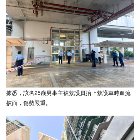
據悉，該名25歲男事主被救護員抬上救護車時血流
披面，傷勢嚴重。