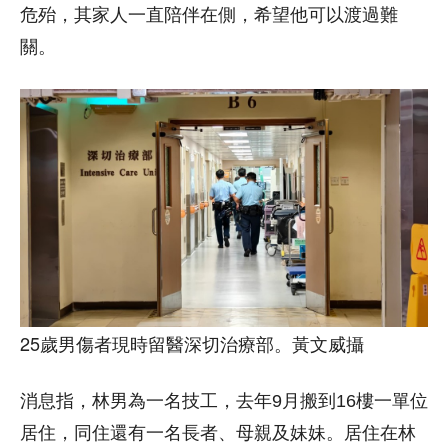
危殆，其家人一直陪伴在側，希望他可以渡過難
關。
25歲男傷者現時留醫深切治療部。黃文威攝
消息指，林男為一名技工，去年9月搬到16樓一單位
居住，同住還有一名長者、母親及妹妹。居住在林