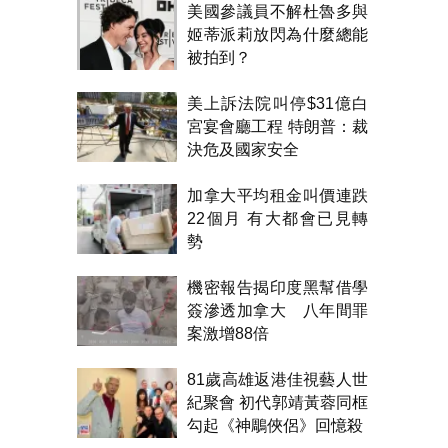
美國參議員不解杜魯多與
姬蒂派莉放閃為什麼總能
被拍到？
美上訴法院叫停$31億白
宮宴會廳工程 特朗普：裁
決危及國家安全
加拿大平均租金叫價連跌
22個月 有大都會已見轉
勢
機密報告揭印度黑幫借學
簽滲透加拿大 八年間罪
案激增88倍
81歲高雄返港佳視藝人世
紀聚會 初代郭靖黃蓉同框
勾起《神鵰俠侶》回憶殺