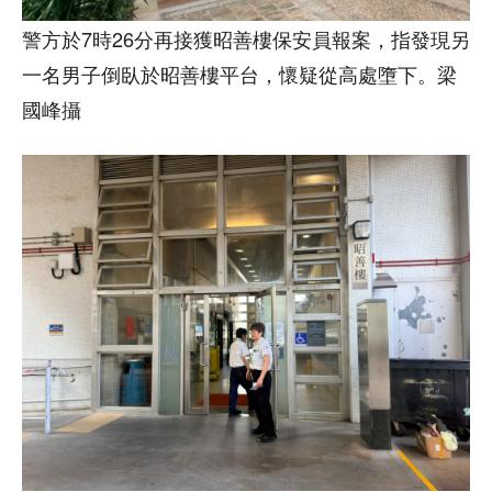
警方於7時26分再接獲昭善樓保安員報案，指發現另
一名男子倒臥於昭善樓平台，懷疑從高處墮下。梁
國峰攝