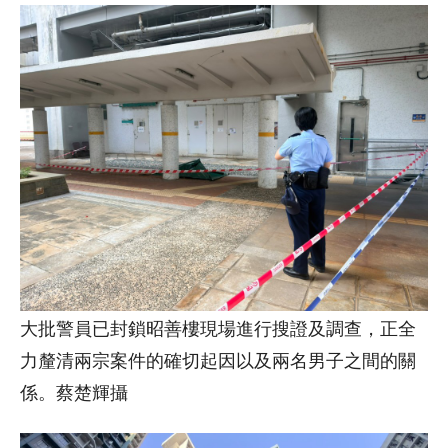
大批警員已封鎖昭善樓現場進行搜證及調查，正全
力釐清兩宗案件的確切起因以及兩名男子之間的關
係。蔡楚輝攝