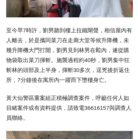
至今早7時許，劉男聽到樓上拉鐵閘聲，相信屋內有
人離去，於是攜同菜刀在走廊大堂等候升降機，未
幾升降機大門打開，劉男見到林男在𨋢內，遂從購
物袋取出菜刀揮斬。施襲過程約40秒，劉男集中狂
斬林的頭部及上半身，揮斬30多次，逞兇後折返住
所，7分鐘後在寓所內一躍而下墮樓身亡。
黃大仙警區重案組正積極調查案件，呼籲任何人如
目睹案件或有資料提供，請致電36616157與調查人
員聯絡。