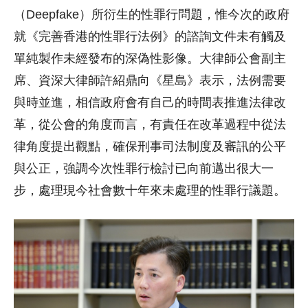
（Deepfake）所衍生的性罪行問題，惟今次的政府
就《完善香港的性罪行法例》的諮詢文件未有觸及
單純製作未經發布的深偽性影像。大律師公會副主
席、資深大律師許紹鼎向《星島》表示，法例需要
與時並進，相信政府會有自己的時間表推進法律改
革，從公會的角度而言，有責任在改革過程中從法
律角度提出觀點，確保刑事司法制度及審訊的公平
與公正，強調今次性罪行檢討已向前邁出很大一
步，處理現今社會數十年來未處理的性罪行議題。