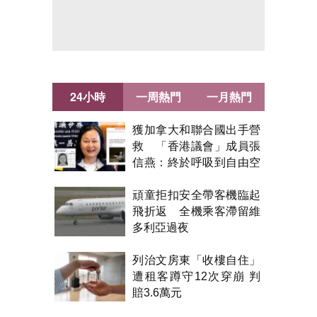
24小時
一周熱門
一月熱門
獲加拿大和聯合國出手營
救 「香港議會」成員張
信燕：終於呼吸到自由空
氣！
頑童拒扣安全帶客機臨起
飛折返 全機乘客滯留維
多利亞過夜
列治文房東「收樓自住」
遭租客蹲守12次穿崩 判
賠3.6萬元