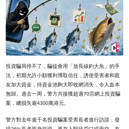
投資騙局停不了，騙徒會用「放長線釣大魚」的手
法，初期允許小額獲利博取信任，誘使受害者和親
友加大資金，待資金池夠大即收網消失，令人血本
無歸。過去一周，警方共接獲超過70宗網上投資騙
案，總損失逾4300萬港元。
警方對去年逾千名投資騙案受害長者進行訪談，發